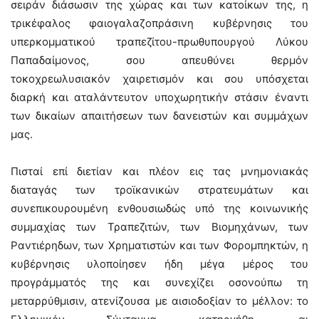
σειράν διάσωσιν της χώρας και των κατοίκων της, η
τρικέφαλος φαιογαλαζοπράσινη κυβέρνησις του
υπερκομματικού τραπεζίτου-πρωθυπουργού Λύκου
Παπαδαίμονος, σου απευθύνει θερμόν
τοκοχρεωλυσιακόν χαιρετισμόν και σου υπόσχεται
διαρκή και αταλάντευτον υποχωρητικήν στάσιν έναντι
των δικαίων απαιτήσεων των δανειστών και συμμάχων
μας.
Πισταί επί διετίαν και πλέον εις τας μνημονιακάς
διαταγάς των τροϊκανικών στρατευμάτων και
συνεπικουρουμένη ενθουσιωδώς υπό της κοινωνικής
συμμαχίας των Τραπεζιτών, των Βιομηχάνων, των
Ραντιέρηδων, των Χρηματιστών και των Φορομπηκτών, η
κυβέρνησις υλοποίησεν ήδη μέγα μέρος του
προγράμματός της και συνεχίζει οσονούπω τη
μεταρρύθμισιν, ατενίζουσα με αισιοδοξίαν το μέλλον: το