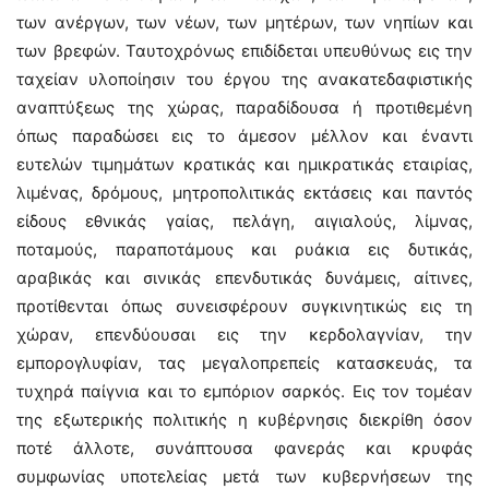
των ανέργων, των νέων, των μητέρων, των νηπίων και
των βρεφών. Ταυτοχρόνως επιδίδεται υπευθύνως εις την
ταχείαν υλοποίησιν του έργου της ανακατεδαφιστικής
αναπτύξεως της χώρας, παραδίδουσα ή προτιθεμένη
όπως παραδώσει εις το άμεσον μέλλον και έναντι
ευτελών τιμημάτων κρατικάς και ημικρατικάς εταιρίας,
λιμένας, δρόμους, μητροπολιτικάς εκτάσεις και παντός
είδους εθνικάς γαίας, πελάγη, αιγιαλούς, λίμνας,
ποταμούς, παραποτάμους και ρυάκια εις δυτικάς,
αραβικάς και σινικάς επενδυτικάς δυνάμεις, αίτινες,
προτίθενται όπως συνεισφέρουν συγκινητικώς εις τη
χώραν, επενδύουσαι εις την κερδολαγνίαν, την
εμπορογλυφίαν, τας μεγαλοπρεπείς κατασκευάς, τα
τυχηρά παίγνια και το εμπόριον σαρκός. Εις τον τομέαν
της εξωτερικής πολιτικής η κυβέρνησις διεκρίθη όσον
ποτέ άλλοτε, συνάπτουσα φανεράς και κρυφάς
συμφωνίας υποτελείας μετά των κυβερνήσεων της