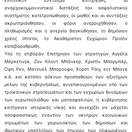
Ελληνικόν Σύνταγμα κατηργήθη, αι
αναρχοκομμουνιστικαί διατάξεις του ασφαλιστικού
συστήματος κατετροπώθησαν, οι μισθοί και αι συντάξεις
ακρωτηριάσθησαν, οι φόροι ανερριχήθησαν, ο
πληθωρισμός και η ανεργία διεγκώθησαν, το δημόσιον
χρέος ίπταται, το Ακαθάριστον Εγχώριον Προϊόν
κατεβαραθρώθη.
Υπό τη στιβαράν Επιτήρησιν των στρατηγών Αγγέλα
Μάρκετινγκ, Ζαν Κλοντ Μπάνκερ, Κριστίν Μπαρμπάρ,
Όφη Ρεν, Μανουέλ Μπαρούφο, Χορστ Ράιχ εντ Μπανκ
κ.ά. και κατόπιν αόκνων προσπαθειών των αξιοτίμων
μελών της κυβερνήσεως, συνεπικουρουμένων υπό των
τροϊκανικών στρατευμάτων και των εγχωρίων δυνάμεων
των ευρωτσολιάδων και ματασφαλιτών, η κυβέρνησης
κατήγαγεν ιστορικάς νίκας και συνεχίζει να μάχεται
αποφασιστικώς εναντίον των οκνηρών κοινωνικών
στρωμάτων των χειρωνακτών, των δημοσίων και
ιδιωτικών υπαλλήλων, των πτωχών, των ηλικιωμένων,