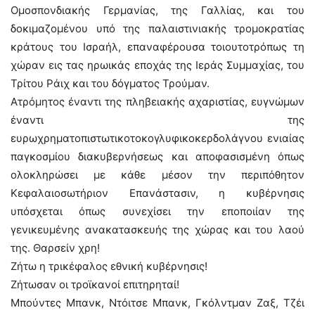
Ομοσπονδιακής Γερμανίας, της Γαλλίας, και του
δοκιμαζομένου υπό της παλαιστινιακής τρομοκρατίας
κράτους του Ισραήλ, επαναφέρουσα τοιουτοτρόπως τη
χώραν εις τας ηρωικάς εποχάς της Ιεράς Συμμαχίας, του
Τρίτου Ράιχ και του δόγματος Τρούμαν.
Ατρόμητος έναντι της πληβειακής αχαριστίας, ευγνώμων
έναντι της
ευρωχρηματοπιστωτικοτοκογλυφικοκερδολάγνου ενιαίας
παγκοσμίου διακυβερνήσεως και αποφασισμένη όπως
ολοκληρώσει με κάθε μέσον την περιπόθητον
Κεφαλαιοσωτήριον Επανάστασιν, η κυβέρνησις
υπόσχεται όπως συνεχίσει την εποποιίαν της
γενικευμένης ανακατασκευής της χώρας και του λαού
της. Θαρσείν χρη!
Ζήτω η τρικέφαλος εθνική κυβέρνησις!
Ζήτωσαν οι τροϊκανοί επιτηρηταί!
Μπούντες Μπανκ, Ντόιτσε Μπανκ, Γκόλντμαν Ζαξ, Τζέι