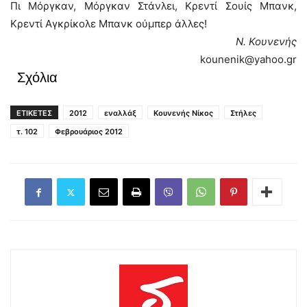
Πι Μόργκαν, Μόργκαν Στάνλει, Κρεντί Σουίς Μπανκ,
Κρεντί Αγκρίκολε Μπανκ ούμπερ άλλες!
Ν. Κουνενής
kounenik@yahoo.gr
Σχόλια
ΕΤΙΚΕΤΕΣ
2012
εναλλάξ
Κουνενής Νίκος
Στήλες
τ. 102
Φεβρουάριος 2012