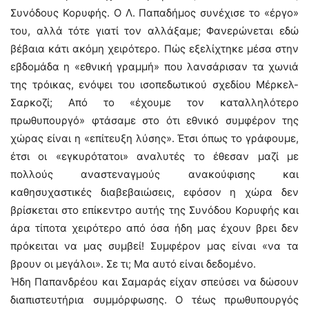
Συνόδους Κορυφής. Ο Λ. Παπαδήμος συνέχισε το «έργο»
του, αλλά τότε γιατί τον αλλάξαμε; Φανερώνεται εδώ
βέβαια κάτι ακόμη χειρότερο. Πώς εξελίχτηκε μέσα στην
εβδομάδα η «εθνική γραμμή» που λανσάρισαν τα χωνιά
της τρόικας, ενόψει του ισοπεδωτικού σχεδίου Μέρκελ-
Σαρκοζί; Από το «έχουμε τον καταλληλότερο
πρωθυπουργό» φτάσαμε στο ότι εθνικό συμφέρον της
χώρας είναι η «επίτευξη λύσης». Έτσι όπως το γράφουμε,
έτσι οι «εγκυρότατοι» αναλυτές το έθεσαν μαζί με
πολλούς αναστεναγμούς ανακούφισης και
καθησυχαστικές διαβεβαιώσεις, εφόσον η χώρα δεν
βρίσκεται στο επίκεντρο αυτής της Συνόδου Κορυφής και
άρα τίποτα χειρότερο από όσα ήδη μας έχουν βρει δεν
πρόκειται να μας συμβεί! Συμφέρον μας είναι «να τα
βρουν οι μεγάλοι». Σε τι; Μα αυτό είναι δεδομένο.
Ήδη Παπανδρέου και Σαμαράς είχαν σπεύσει να δώσουν
διαπιστευτήρια συμμόρφωσης. Ο τέως πρωθυπουργός