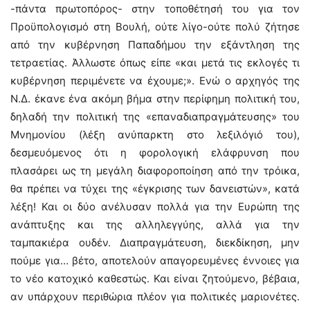
-πάντα πρωτοπόρος- στην τοποθέτησή του για τον
Προϋπολογισμό στη Βουλή, ούτε λίγο-ούτε πολύ ζήτησε
από την κυβέρνηση Παπαδήμου την εξάντληση της
τετραετίας. Άλλωστε όπως είπε «και μετά τις εκλογές τι
κυβέρνηση περιμένετε να έχουμε;». Ενώ ο αρχηγός της
Ν.Δ. έκανε ένα ακόμη βήμα στην περίφημη πολιτική του,
δηλαδή την πολιτική της «επαναδιαπραγμάτευσης» του
Μνημονίου (λέξη ανύπαρκτη στο λεξιλόγιό του),
δεσμευόμενος ότι η φορολογική ελάφρυνση που
πλασάρει ως τη μεγάλη διαφοροποίηση από την τρόικα,
θα πρέπει να τύχει της «έγκρισης των δανειστών», κατά
λέξη! Και οι δύο ανέλυσαν πολλά για την Ευρώπη της
ανάπτυξης και της αλληλεγγύης, αλλά για την
ταμπακιέρα ουδέν. Διαπραγμάτευση, διεκδίκηση, μην
πούμε για… βέτο, αποτελούν απαγορευμένες έννοιες για
το νέο κατοχικό καθεστώς. Και είναι ζητούμενο, βέβαια,
αν υπάρχουν περιθώρια πλέον για πολιτικές μαριονέτες.