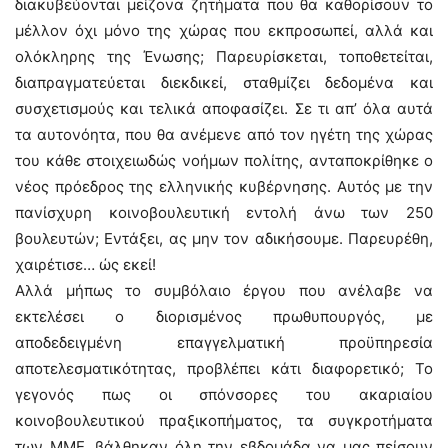
διακυβεύονται μείζονα ζητήματα που θα καθορίσουν το
μέλλον όχι μόνο της χώρας που εκπροσωπεί, αλλά και
ολόκληρης της Ένωσης; Παρευρίσκεται, τοποθετείται,
διαπραγματεύεται διεκδικεί, σταθμίζει δεδομένα και
συσχετισμούς και τελικά αποφασίζει. Σε τι απ’ όλα αυτά
τα αυτονόητα, που θα ανέμενε από τον ηγέτη της χώρας
του κάθε στοιχειωδώς νοήμων πολίτης, ανταποκρίθηκε ο
νέος πρόεδρος της ελληνικής κυβέρνησης. Αυτός με την
πανίσχυρη κοινοβουλευτική εντολή άνω των 250
βουλευτών; Εντάξει, ας μην τον αδικήσουμε. Παρευρέθη,
χαιρέτισε… ώς εκεί!
Αλλά μήπως το συμβόλαιο έργου που ανέλαβε να
εκτελέσει ο διορισμένος πρωθυπουργός, με
αποδεδειγμένη επαγγελματική προϋπηρεσία
αποτελεσματικότητας, προβλέπει κάτι διαφορετικό; Το
γεγονός πως οι σπόνσορες του ακαριαίου
κοινοβουλευτικού πραξικοπήματος, τα συγκροτήματα
των ΜΜΕ, βάλθηκαν όλη την εβδομάδα να μας πείσουν