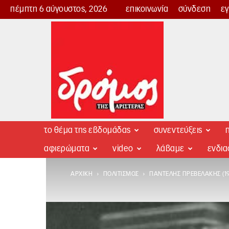
πέμπτη 6 αύγουστος, 2026
επικοινωνία
σύνδεση
ε
Δρόμος
της
Αριστεράς
το θέμα της εβδομάδας
συνεντεύξεις
π
αφιερώματα
video
λάβαμε
ενδι
ΑΡΧΙΚΉ
ΠΟΛΙΤΙΣΜΌΣ
ΠΑΝΤΕΛΉΣ ΠΡΕΒΕΛΆΚΗΣ (19