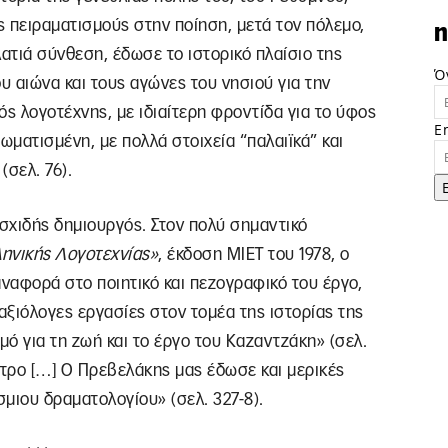
 πειραματισμούς στην ποίηση, μετά τον πόλεμο,
n
πλατιά σύνθεση, έδωσε το ιστορικό πλαίσιο της
Ό
 αιώνα και τους αγώνες του νησιού για την
ός λογοτέχνης, με ιδιαίτερη φροντίδα για το ύφος
E
ωματισμένη, με πολλά στοιχεία “παλαιϊκά” και
(σελ. 76).
σχιδής δημιουργός. Στον πολύ σημαντικό
ληνικής Λογοτεχνίας»
, έκδοση ΜΙΕΤ του 1978, ο
αναφορά στο ποιητικό και πεζογραφικό του έργο,
ξιόλογες εργασίες στον τομέα της ιστορίας της
μό για τη ζωή και το έργο του Καζαντζάκη» (σελ.
ατρο […] Ο Πρεβελάκης μας έδωσε και μερικές
μιου δραματολογίου» (σελ. 327-8).