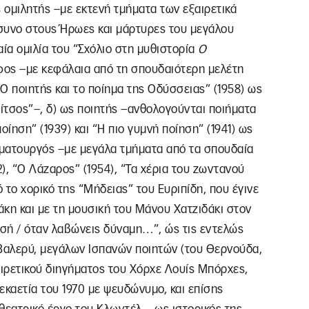
ς ομιλητής –με εκτενή τμήματα των εξαιρετικά
συνο στους Ήρωες και μάρτυρες του μεγάλου
αία ομιλία του “Σχόλιο στη μυθιστορία
O
άφος –με κεφάλαια από τη σπουδαιότερη μελέτη
“Ο ποιητής και το ποίημα της Οδύσσειας” (1958) ως
Ρίτσος”–, δ) ως ποιητής –ανθολογούνται ποιήματα
οίηση” (1939) και “Η πιο γυμνή ποίηση” (1941) ως
ραματουργός –με μεγάλα τμήματα από τα σπουδαία
2), “Ο Λάζαρος” (1954), “Τα χέρια του ζωντανού
 το χορικό της “Μήδειας” του Ευριπίδη, που έγινε
η και με τη μουσική του Μάνου Χατζιδάκι στον
σή / όταν λαβώνεις δύναμη…”, ώς τις εντελώς
Βαλερύ, μεγάλων Ισπανών ποιητών (του Θερνούδα,
ξαιρετικού διηγήματος του Χόρχε Λουίς Μπόρχες,
εκαετία του 1970 με ψευδώνυμο, και επίσης