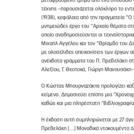
μεταφρασμένο τμήμα από ένα σπουδαίο θ
τέχνης –παρουσιάζεται ολόκληρο το εντ
(1938), κεφάλαια από την πραγματεία “Ο 
μνημειώδες έργο του “Αρχαία θέματα στ
οποίο αναδημοσιεύονται οι τεχνοϊστορικ
Μιχαήλ Αγγέλου και τον “Θρίαμβο του Δι
με ολοσέλιδες απεικονίσεις των έργων 
ανέκδοτα γράμματα του Π. Πρεβελάκη στο
Αλεξίου, Γ. Θεοτοκά, Γιώργη Μανουσάκη–
Ο Κώστας Μπουρναζάκης προλογίζει κάθε 
κείμενα. Δημοσιεύει επίσης μια “Χρονογ
καθώς και μια πληρέστατη “Βιβλιογραφί
Η έκδοση αυτή συμπληρώνεται με 27 άγν
Πρεβελάκη […] Μοναδικά ντοκουμέντα ό