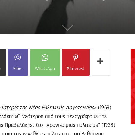
ω
Viber
WhatsApp
Pinterest
«
Ιστορία της Νέας Ελληνικής Λογοτεχνίας»
(1969)
ελάκη: «Ο νεότερος από τους πεζογράφους της
ής Πρεβελάκης. Στο “Χρονικό μιας πολιτείας” (1938)
τορία της γενέθλιας πόλης του, του Ρεθύμνου,