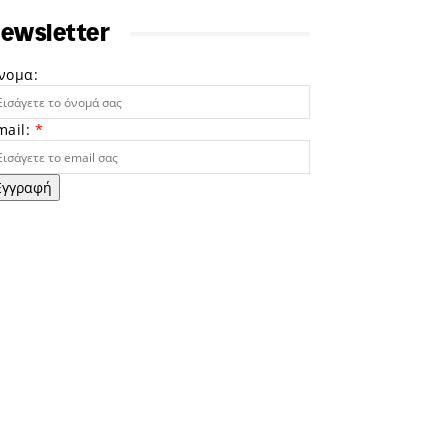
ewsletter
νομα:
mail:
*
Εγγραφή