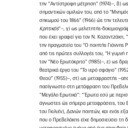
την “Αντίστροφη μέτρηση” (1974)–, β) ω
σημαντικών ομιλιών του, από το “Μνημό
σηκωμού του 1866” (1966) ώς την τελευτ
Κρητικός
”–, γ) ως μελετητής-δοκιμιογρ
που έχει γραφεί για τον Ν. Καζαντζάκη, 
την πραγματεία του “Ο ποιητής Γιάννης 
από τις πρώτες συλλογές του, “Η γυμνή π
τον “Νέο Ερωτόκριτο” (1985)–, ε) ως δ
θεατρικά έργα του “Το ιερό σφάγιο” (195
Θεού” (1955)–, στ) ως μεταφραστής –από
πασίγνωστο στη μετάφραση του Πρεβελάκ
“Μεγάλο Ερωτικό”: “Έρωτα εσύ με περισ
άγνωστες ώς σήμερα μεταφράσεις, του 
του Γκιλιέν), Δανών ποιητών, και ενός ε
που ο Πρεβελάκης είχε δημοσιεύσει τη δ