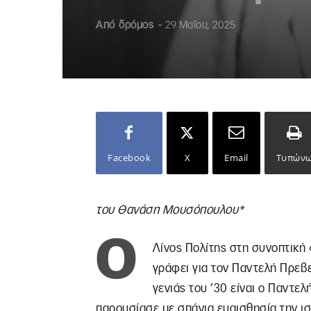
Από
δρόμος
-
29 Μαΐου, 2025
Facebook
X
Email
Τυπών
του Θανάση Μουσόπουλου*
Ο
Λίνος Πολίτης στη συνοπτική 
γράφει για τον Παντελή Πρεβ
γενιάς του ’30 είναι ο Παντελ
παρουσίασε με σπάνια ευαισθησία την ισ