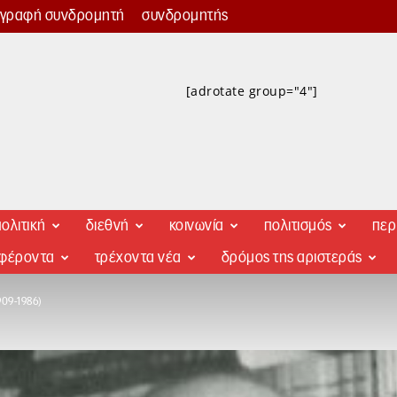
γγραφή συνδρομητή
συνδρομητής
[adrotate group="4"]
ολιτική
διεθνή
κοινωνία
πολιτισμός
περ
αφέροντα
τρέχοντα νέα
δρόμος της αριστεράς
09-1986)