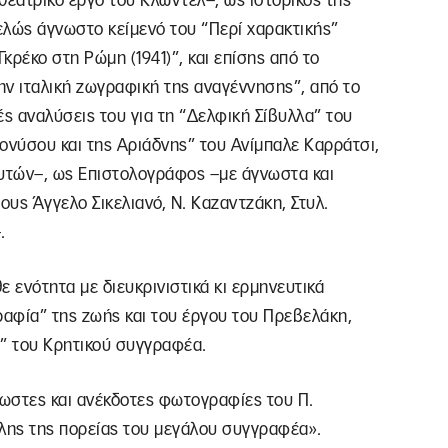
εατρικό έργο του Κλωντέλ–, ως ιστορικός της
ελώς άγνωστο κείμενό του “Περί χαρακτικής”
Γκρέκο στη Ρώμη (1941)”, και επίσης από το
ην ιταλική ζωγραφική της αναγέννησης”, από το
ές αναλύσεις του για τη “Δελφική Σίβυλλα” του
ονύσου και της Αριάδνης” του Ανίμπαλε Καρράτσι,
αυτών–, ως Επιστολογράφος –με άγνωστα και
υς Άγγελο Σικελιανό, Ν. Καζαντζάκη, Στυλ.
.
ενότητα με διευκρινιστικά κι ερμηνευτικά
ραφία” της ζωής και του έργου του Πρεβελάκη,
α” του Κρητικού συγγραφέα.
ωστες και ανέκδοτες φωτογραφίες του Π.
λης της πορείας του μεγάλου συγγραφέα».