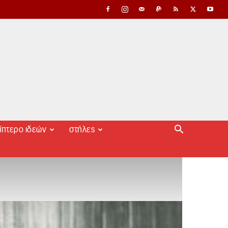
ίπτερο ιδεών
στήλες