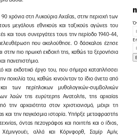
n
 90 χρόνια στη Λυκούρια Αχαΐας, στην περιοχή των
Ό
ους μεγάλους εθνικούς και ταξικούς αγώνες του
ές και τους συνεργάτες τους την περίοδο 1940-44,
E
 απελευθέρωση που ακολούθησε. Ο δάσκαλος έζησε
αι στην πιο ηρωική εκδοχή της, καθώς τα ξερονήσια
και πανεπιστήμιο.
κό και εκδοτικό έργο του, που σήμερα καταπλήσσει
ην ποικιλία του, καθώς κινούνταν το ίδιο άνετα από
αι των περίπλοκων μυθολογικών-συμβολικών
ων λαών της ευρύτερης Ανατολής, της αρχαίας
πό την αρχαιότητα στον χριστιανισμό, μέχρι τη
ς και την παγκόσμια ιστορία. Υπήρξε μεταφραστής
χνίας, όντας πεζογράφος και ποιητής και ο ίδιος,
Χέμινγουέι, αλλά και Κόρνφορθ, Σαμίρ Αμίν,