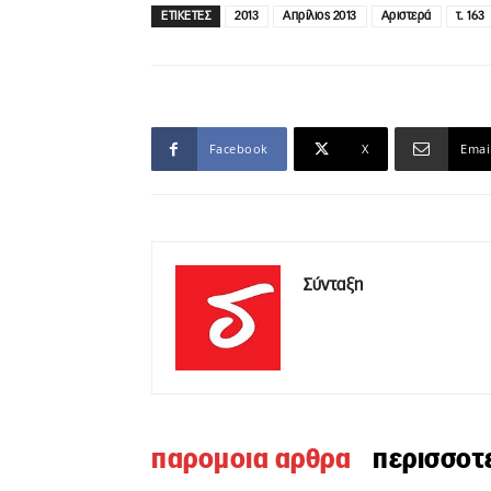
ΕΤΙΚΕΤΕΣ
2013
Απρίλιος 2013
Αριστερά
τ. 163
Facebook
X
Emai
Σύνταξη
παρομοια αρθρα
περισσοτ