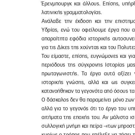
Έρενμπουργκ και άλλους. Επίσης, υπήρ
λατινικής γραμματολογίας.
Ανάλαβε την έκδοση και την επιστημο
Υδρίας, ενώ του οφείλουμε έργα που α
απαραίτητα εφόδια ιστορικής αυτοσυνε
για τις Δίκες της χούντας και του Πολυτε
Του είμαστε, επίσης, ευγνώμονες και γι
περιόδους της σύγχρονης Ιστορίας μας
πρωταγωνιστής. Τα έργα αυτά αξίζει
ιστορικής γνώσης, αλλά και ως συγκε
κατανοήθηκαν τα γεγονότα από όσους τα
Ο δάσκαλος δεν θα παραμείνει μόνο ζων
αλλά για το γεγονός ότι το έργο του υπ
αιτήματα της εποχής του. Αν μάλιστα ισ
συλλογική μνήμη και πείρα -«των μπροστ
κυρίως ο τρόπος που επέλεξε να ζήσει 