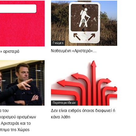
Γνώμες
Νοθευμένη «Αριστερά»…
» αριστερά
Περίπτερο Ιδεών
α του
Δεν είναι εχθρός όποιος διαφωνεί ή
ιορισμού ορισμένων
κάνει λάθη
 Αριστεράς και το
ύστημα της Χώρας