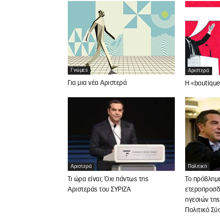
Γνώμες
Αριστερά
Για μια νέα Αριστερά
Η «boutique
Αριστερά
Πολιτική
Τι ώρα είναι; Όχι πάντως της
Το πρόβλημ
Αριστεράς του ΣΥΡΙΖΑ
ετεροπροσδ
ηγεσιών της
Πολιτικό Σ