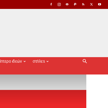
ίπτερο ιδεών
στήλες