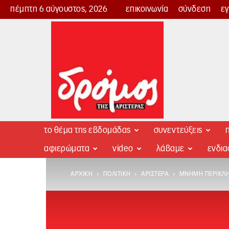
πέμπτη 6 αύγουστος, 2026
επικοινωνία
σύνδεση
ε
Δρόμος
της
Αριστεράς
το θέμα της εβδομάδας
συνεντεύξεις
π
αφιερώματα
video
λάβαμε
ενδι
ΑΡΧΙΚΉ
ΠΟΛΙΤΙΚΉ
ΑΡΙΣΤΕΡΆ
ΜΝΉΜΗ ΠΕΡΙΚΛ