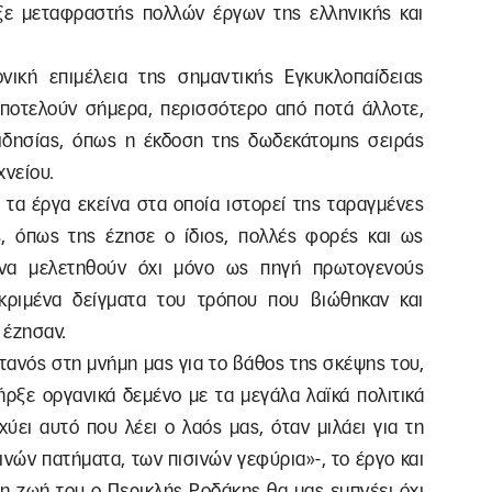
ξε μεταφραστής πολλών έργων της ελληνικής και
νική επιμέλεια της σημαντικής Εγκυκλοπαίδειας
ποτελούν σήμερα, περισσότερο από ποτά άλλοτε,
ιδησίας, όπως η έκδοση της δωδεκάτομης σειράς
χνείου.
α τα έργα εκείνα στα οποία ιστορεί της ταραγμένες
, όπως της έζησε ο ίδιος, πολλές φορές και ως
 να μελετηθούν όχι μόνο ως πηγή πρωτογενούς
κριμένα δείγματα του τρόπου που βιώθηκαν και
 έζησαν.
τανός στη μνήμη μας για το βάθος της σκέψης του,
ήρξε οργανικά δεμένο με τα μεγάλα λαϊκά πολιτικά
χύει αυτό που λέει ο λαός μας, όταν μιλάει για τη
ινών πατήματα, των πισινών γεφύρια»-, το έργο και
τη ζωή του ο Περικλής Ροδάκης θα μας εμπνέει όχι