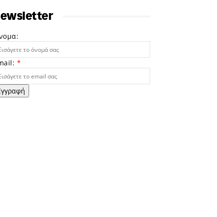
ewsletter
νομα:
mail:
*
Εγγραφή