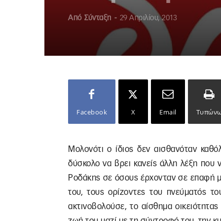
Από
Σύνταξη
-
29 Απριλίου, 2013
Facebook
X
Email
Τυπών
Μολονότι ο ίδιος δεν αισθανόταν καθό
δύσκολο να βρει κανείς άλλη λέξη που 
Ροδάκης σε όσους έρχονταν σε επαφή μ
του, τους ορίζοντες του πνεύματός το
ακτινοβολούσε, το αίσθημα οικειότητας
ζωή του μαζί με τη σύντροφό του, την κ