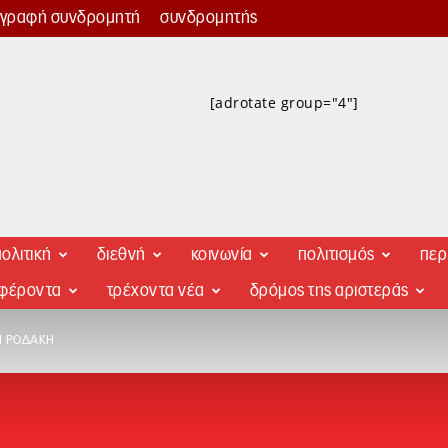
γγραφή συνδρομητή
συνδρομητής
[adrotate group="4"]
ολιτική
διεθνή
κοινωνία
πολιτισμός
περ
αφέροντα
τρέχοντα νέα
δρόμος της αριστεράς
Ή ΡΟΔΆΚΗ