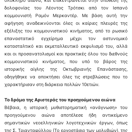
ολόκληρο αιώνα, και επικεντρώνεται στην υπόθεση της
δολοφονίας του Λέοντος Τρότσκι από τον Ισπανό
κομμουνιστή Ραμόν Μερκαντέρ. Με βάση αυτή την
αφήγηση αναδεικνύονται όλες οι καίριες πλευρές της
εξέλιξης του κομμουνιστικού κινήματος, από το ρωσικό
επαναστατικό εγχείρημα μέχρι τον αστυνομικό
κατασταλτικό και εκμεταλλευτικό εκφυλισμό του, αλλά
και οι προσανατολισμοί και πρακτικές όλου του διεθνούς
κομμουνιστικού κινήματος, που υπό το βάρος της
ιστορικής αίγλης της Οκτωβριανής Επανάστασης,
οδηγήθηκε να αποκτήσει όλες τις στρεβλώσεις που το
χαρακτήρισαν στη διάρκεια πολλών 10ετιών.
Το δράμα της Αριστεράς του προηγούμενου αιώνα
Βέβαια, η ιστορική μυθιστορηματική «ανάγνωση» του
προηγούμενου αιώνα αποτέλεσε ήδη αντικείμενο
σημαντικών νεοελληνικών λογοτεχνικών έργων, όπως
της Σ. Τριανταφύλλου (Το εργοστάσιο των μολυβιών), της