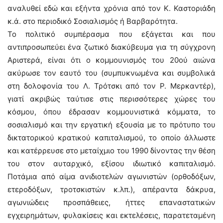
αναλυθεί εδώ και εξήντα χρόνια από τον Κ. Καστοριάδη
κ.ά. στο περιοδικό Σοσιαλισμός ή Βαρβαρότητα.
Το πολιτικό συμπέρασμα που εξάγεται και που
αντιπροσωπεύει ένα ζωτικό διακύβευμα για τη σύγχρονη
Αριστερά, είναι ότι ο κομμουνισμός του 20ού αιώνα
ακύρωσε τον εαυτό του (συμπυκνωμένα και συμβολικά
στη δολοφονία του Λ. Τρότσκι από τον Ρ. Μερκαντέρ),
γιατί ακριβώς ταύτισε στις περισσότερες χώρες του
κόσμου, όπου έδρασαν κομμουνιστικά κόμματα, το
σοσιαλισμό και την εργατική εξουσία με το πρότυπο του
δικτατορικού κρατικού καπιταλισμού, το οποίο άλλωστε
και κατέρρευσε στο μεταίχμιο του 1990 δίνοντας την θέση
του στον αυταρχικό, εξίσου ιδιωτικό καπιταλισμό.
Ποτάμια από αίμα ανιδιοτελών αγωνιστών (ορθοδόξων,
ετεροδόξων, τροτσκιστών κ.λπ.), απέραντα δάκρυα,
αγωνιώδεις προσπάθειες, ήττες επαναστατικών
εγχειρημάτων, φυλακίσεις και εκτελέσεις, παρατεταμένη