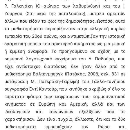
Ρ. Γαλανάκη (Ο αιώνας των λαβυρίνθων) και του Ι.
Ζουργού (Στη σκιά της πεταλούδας), μεταξύ αρκετών
άλλων που είδαν το φως της δημοσιότητας. Ωστόσο, αυτά
τα μυθιστορήματα περιορίζονταν στην ελληνική κυρίως
εμπειρία του 20ού αιώνα, και αντιμετώπιζαν την ιστορική
δραματική πορεία του αριστερού κινήματος ως μια μερική
ή έμμεση αναφορά. Το προηγούμενο σε σχέση με το
σημερινό λογοτεχνικό εγχείρημα του Λ. Παδούρα, που
είχε αντίστοιχες διαστάσεις, δεν ήταν άλλο από το
μυθιστόρημα Βάλτενμπεργκ (Πατάκης, 2008, σελ. 831 σε
μετάφραση Μ. Πατεράκη-Γαρέφη) του Γάλλο-τυνήσιου
συγγραφέα Εντί Καντούρ, που κινήθηκε ακριβώς σ’ όλο το
ευρύτατο φάσμα των εκφράσεων του κομμουνιστικού
κινήματος σε Ευρώπη και Αμερική, αλλά και των
ιδεολογικών και κοινωνικών εξελίξεων που τις
χαρακτήρισαν. Δεν είναι τυχαίο, άλλωστε, ότι και τα δύο
μυθιστορήματα εμπεριέχουν τον Ρώσο και