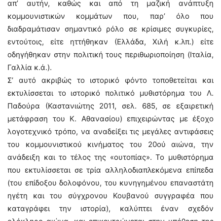
απ’ αυτήν, καθώς και από τη μαζική ανάπτυξη
κομμουνιστικών κομμάτων που, παρ’ όλο που
διαδραμάτισαν σημαντικό ρόλο σε κρίσιμες συγκυρίες,
εντούτοις, είτε ηττήθηκαν (Ελλάδα, Χιλή κ.λπ.) είτε
οδηγήθηκαν στην πολιτική τους περιθωριοποίηση (Ιταλία,
Γαλλία κ.ά.).
Σ’ αυτό ακριβώς το ιστορικό φόντο τοποθετείται και
εκτυλίσσεται το ιστορικό πολιτικό μυθιστόρημα του Λ.
Παδούρα (Καστανιώτης 2011, σελ. 685, σε εξαιρετική
μετάφραση του Κ. Αθανασίου) επιχειρώντας με έξοχο
λογοτεχνικό τρόπο, να αναδείξει τις μεγάλες αντιφάσεις
του κομμουνιστικού κινήματος του 20ού αιώνα, την
ανάδειξη και το τέλος της «ουτοπίας». Το μυθιστόρημα
που εκτυλίσσεται σε τρία αλληλοδιαπλεκόμενα επίπεδα
(του επίδοξου δολοφόνου, του κυνηγημένου επαναστάτη
ηγέτη και του σύγχρονου Κουβανού συγγραφέα που
καταγράφει την ιστορία), καλύπτει έναν σχεδόν