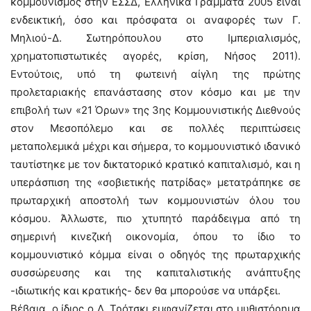
κομμουνισμός στην ΕΣΣΔ, Ελληνικά Γράμματα 2005 είναι
ενδεικτική, όσο και πρόσφατα οι αναφορές των Γ.
Μηλιού-Δ. Σωτηρόπουλου στο Ιμπεριαλισμός,
χρηματοπιστωτικές αγορές, κρίση, Νήσος 2011).
Εντούτοις, υπό τη φωτεινή αίγλη της πρώτης
προλεταριακής επανάστασης στον κόσμο και με την
επιβολή των «21 Όρων» της 3ης Κομμουνιστικής Διεθνούς
στον Μεσοπόλεμο και σε πολλές περιπτώσεις
μεταπολεμικά μέχρι και σήμερα, το κομμουνιστικό ιδανικό
ταυτίστηκε με τον δικτατορικό κρατικό καπιταλισμό, και η
υπεράσπιση της «σοβιετικής πατρίδας» μετατράπηκε σε
πρωταρχική αποστολή των κομμουνιστών όλου του
κόσμου. Άλλωστε, πιο χτυπητό παράδειγμα από τη
σημερινή κινεζική οικονομία, όπου το ίδιο το
κομμουνιστικό κόμμα είναι ο οδηγός της πρωταρχικής
συσσώρευσης και της καπιταλιστικής ανάπτυξης
-ιδιωτικής και κρατικής- δεν θα μπορούσε να υπάρξει.
Βέβαια, ο ίδιος ο Λ. Τρότσκι εμφανίζεται στο μυθιστόρημα