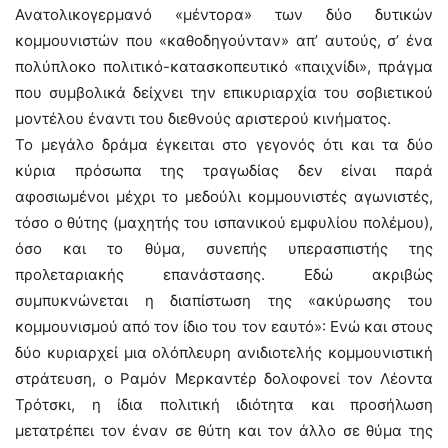
Ανατολικογερμανό «μέντορα» των δύο δυτικών
κομμουνιστών που «καθοδηγούνταν» απ’ αυτούς, σ’ ένα
πολύπλοκο πολιτικό-κατασκοπευτικό «παιχνίδι», πράγμα
που συμβολικά δείχνει την επικυριαρχία του σοβιετικού
μοντέλου έναντι του διεθνούς αριστερού κινήματος.
Το μεγάλο δράμα έγκειται στο γεγονός ότι και τα δύο
κύρια πρόσωπα της τραγωδίας δεν είναι παρά
αφοσιωμένοι μέχρι το μεδούλι κομμουνιστές αγωνιστές,
τόσο ο θύτης (μαχητής του ισπανικού εμφυλίου πολέμου),
όσο και το θύμα, συνεπής υπερασπιστής της
προλεταριακής επανάστασης. Εδώ ακριβώς
συμπυκνώνεται η διαπίστωση της «ακύρωσης του
κομμουνισμού από τον ίδιο του τον εαυτό»: Ενώ και στους
δύο κυριαρχεί μια ολόπλευρη ανιδιοτελής κομμουνιστική
στράτευση, ο Ραμόν Μερκαντέρ δολοφονεί τον Λέοντα
Τρότσκι, η ίδια πολιτική ιδιότητα και προσήλωση
μετατρέπει τον έναν σε θύτη και τον άλλο σε θύμα της