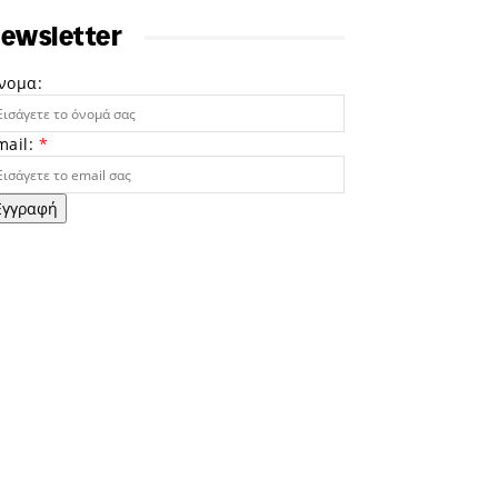
ewsletter
νομα:
mail:
*
Εγγραφή