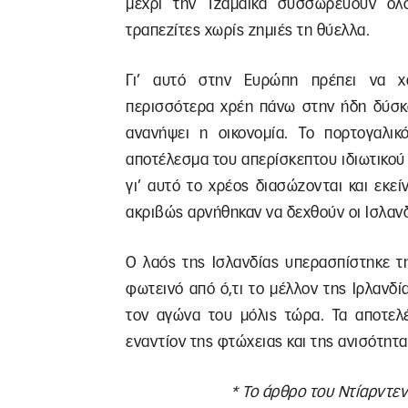
μέχρι την Τζαμάικα συσσωρεύουν όλ
τραπεζίτες χωρίς ζημιές τη θύελλα.
Γι’ αυτό στην Ευρώπη πρέπει να χ
περισσότερα χρέη πάνω στην ήδη δύσκο
ανανήψει η οικονομία. Το πορτογαλικ
αποτέλεσμα του απερίσκεπτου ιδιωτικού 
γι’ αυτό το χρέος διασώζονται και εκε
ακριβώς αρνήθηκαν να δεχθούν οι Ισλανδ
Ο λαός της Ισλανδίας υπερασπίστηκε τη
φωτεινό από ό,τι το μέλλον της Ιρλανδί
τον αγώνα του μόλις τώρα. Τα αποτελ
εναντίον της φτώχειας και της ανισότητα
* Το άρθρο του Ντίαρντεν