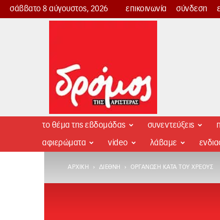
σάββατο 8 αύγουστος, 2026
επικοινωνία
σύνδεση
Δρόμος
της
Αριστεράς
το θέμα της εβδομάδας
συνεντεύξεις
π
αφιερώματα
video
λάβαμε
ενδι
ΑΡΧΙΚΉ
ΔΙΕΘΝΉ
ΟΡΓΆΝΩΣΗ ΚΑΤΆ ΤΟΥ ΧΡΈΟΥΣ