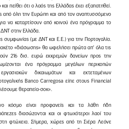
και πείθει ότι ο λαός της Ελλάδας έχει εξαπατηθεί.
ές από όλη την Ευρώπη και από τον αναπτυσσόμενο
ια να καταρτίσουν από κοινού ένα πρόγραμμα το
υ ΔΝΤ στην Ελλάδα.
ς συμφωνίας (με ΔΝΤ και Ε.Ε.) για την Πορτογαλία.
 πακέτο «διάσωσης» θα ωφελήσει πρώτα απ’ όλα τις
τούν 216 δισ. ευρώ εκκρεμών δανείων προς την
πωμίζονται ένα πρόγραμμα μεγάλων περικοπών
εργασιακών δικαιωμάτων και εκτεταμένων
ρτογαλικής Banco Carregosa είπε στους Financial
αλέσουμε θεραπεία-σοκ».
νο κόσμο είναι προφανείς και τα λάθη ήδη
ράπεζες διασώζονται και οι φτωχότεροι λαοί του
στη φτώχεια. Σήμερα, χώρες από τη Σιέρα Λεόνε