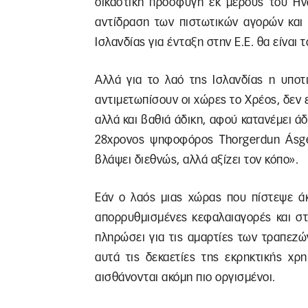
δικαστική προσφυγή εκ μέρους του Ηνω
αντίδραση των πιστωτικών αγορών και 
Ισλανδίας για ένταξη στην Ε.Ε. θα είναι τ
Αλλά για το λαό της Ισλανδίας η υπο
αντιμετωπίσουν οι χώρες το Χρέος, δεν
αλλά και βαθιά άδικη, αφού κατανέμει άδ
28χρονος ψηφοφόρος Thorgerdun Ásgeir
βλάψει διεθνώς, αλλά αξίζει τον κόπο».
Εάν ο λαός μιας χώρας που πίστεψε άκ
απορρυθμισμένες κεφαλαιαγορές και στ
πληρώσει για τις αμαρτίες των τραπεζών
αυτά τις δεκαετίες της εκρηκτικής χρ
αισθάνονται ακόμη πιο οργισμένοι.