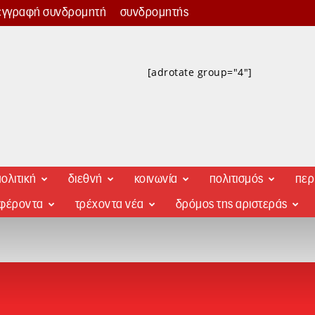
εγγραφή συνδρομητή
συνδρομητής
[adrotate group="4"]
ολιτική
διεθνή
κοινωνία
πολιτισμός
περ
αφέροντα
τρέχοντα νέα
δρόμος της αριστεράς