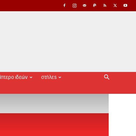
ίπτερο ιδεών
στήλες