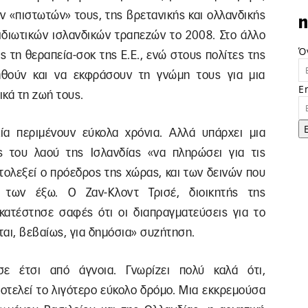
 «πιστωτών» τους, της βρετανικής και ολλανδικής
n
ιδιωτικών ισλανδικών τραπεζών το 2008. Στο άλλο
Ό
ς τη θεραπεία-σοκ της Ε.Ε., ενώ στους πολίτες της
θούν και να εκφράσουν τη γνώμη τους για μια
E
ικά τη ζωή τους.
ία περιμένουν εύκολα χρόνια. Αλλά υπάρχει μια
 του λαού της Ισλανδίας «να πληρώσει για τις
τολεξεί ο πρόεδρος της χώρας, και των δεινών που
 των έξω. Ο Ζαν-Κλοντ Τρισέ, διοικητής της
κατέστησε σαφές ότι οι διαπραγματεύσεις για το
αι, βεβαίως, για δημόσια» συζήτηση.
ε έτσι από άγνοια. Γνωρίζει πολύ καλά ότι,
τελεί το λιγότερο εύκολο δρόμο. Μια εκκρεμούσα