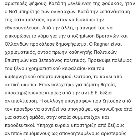
αριστερές ψήφους. Κατά τη μεγέθυνση της φούσκας, ήταν
ο Νο1 υπηρέτης των ολιγαρχών. Κατά την «επανάσταση
της κατσαρόλας», αρνιόταν να διαλύσει την
εθνοσυνέλευση. Από την άλλη, η άρνησή του να
επικυρώσει το νόμο για την αποζημίωση Βρετανών και
Ολλανδών προκάλεσε δημοψήφισμα. Ο Ragnar είναι
χαρισματικός, όντας πρώην καθηγητής Πολιτικών
Επιστημών και βετεράνος πολιτικός. Προέκυψε πολέμιος
του ξένου χρηματιστικού κεφαλαίου και του
κυβερνητικού οπορτουνισμού. Ωστόσο, το κάνει από
αστική σκοπιά. Επανεκλέχτηκε για πέμπτη θητεία,
υποστηριζόμενος κυρίως από την αντιΕ.Ε. δεξιά
αντιπολίτευση. Η συλλογή υπογραφών που ζητούσε από
τον πρόεδρο να αρνηθεί να υπογράψει, οργανώθηκε από
μια αστική ομάδα, στην οποία συμμετείχαν και
προοδευτικοί. Υπήρχε ευρεία υποστήριξη από δεξιούς
αντιπολιτευόμενους ως απογοητευμένους αριστερούς