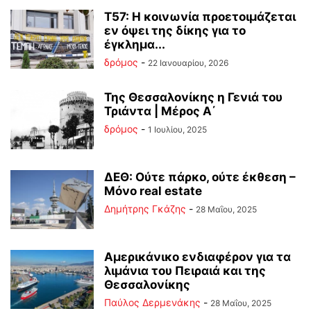
Τ57: Η κοινωνία προετοιμάζεται
εν όψει της δίκης για το
έγκλημα...
δρόμος
-
22 Ιανουαρίου, 2026
Της Θεσσαλονίκης η Γενιά του
Τριάντα | Μέρος Α΄
δρόμος
-
1 Ιουλίου, 2025
ΔΕΘ: Ούτε πάρκο, ούτε έκθεση –
Μόνο real estate
Δημήτρης Γκάζης
-
28 Μαΐου, 2025
Αμερικάνικο ενδιαφέρον για τα
λιμάνια του Πειραιά και της
Θεσσαλονίκης
Παύλος Δερμενάκης
-
28 Μαΐου, 2025