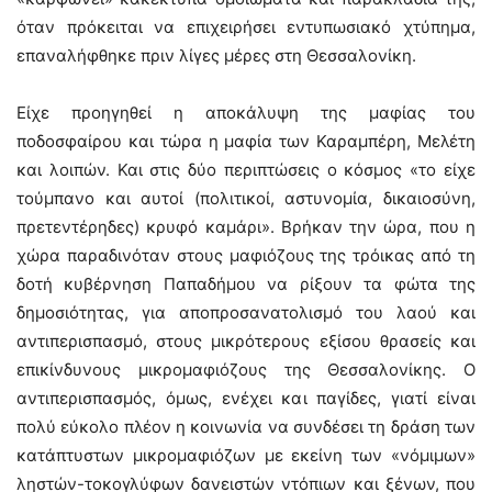
όταν πρόκειται να επιχειρήσει εντυπωσιακό χτύπημα,
επαναλήφθηκε πριν λίγες μέρες στη Θεσσαλονίκη.
Είχε προηγηθεί η αποκάλυψη της μαφίας του
ποδοσφαίρου και τώρα η μαφία των Καραμπέρη, Μελέτη
και λοιπών. Και στις δύο περιπτώσεις ο κόσμος «το είχε
τούμπανο και αυτοί (πολιτικοί, αστυνομία, δικαιοσύνη,
πρετεντέρηδες) κρυφό καμάρι». Βρήκαν την ώρα, που η
χώρα παραδινόταν στους μαφιόζους της τρόικας από τη
δοτή κυβέρνηση Παπαδήμου να ρίξουν τα φώτα της
δημοσιότητας, για αποπροσανατολισμό του λαού και
αντιπερισπασμό, στους μικρότερους εξίσου θρασείς και
επικίνδυνους μικρομαφιόζους της Θεσσαλονίκης. Ο
αντιπερισπασμός, όμως, ενέχει και παγίδες, γιατί είναι
πολύ εύκολο πλέον η κοινωνία να συνδέσει τη δράση των
κατάπτυστων μικρομαφιόζων με εκείνη των «νόμιμων»
ληστών-τοκογλύφων δανειστών ντόπιων και ξένων, που