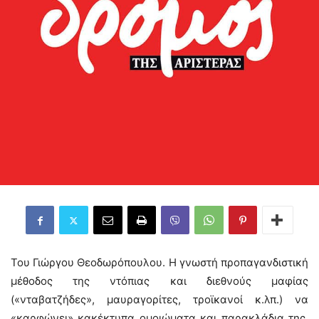
Του Γιώργου Θεοδωρόπουλου. Η γνωστή προπαγανδιστική
μέθοδος της ντόπιας και διεθνούς μαφίας
(«νταβατζήδες», μαυραγορίτες, τροϊκανοί κ.λπ.) να
«καρφώνει» κακέκτυπα ομοιώματα και παρακλάδια της,