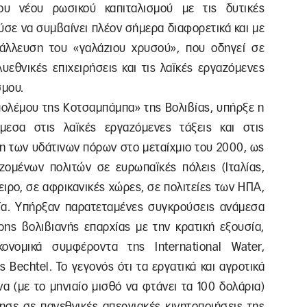
ου νέου ρωσικού καπιταλισμού με τις δυτικές
ούσε να συμβαίνει πλέον σήμερα διαφορετικά και με
τάλλευση του «γαλάζιου χρυσού», που οδηγεί σε
υεθνικές επιχειρήσεις και τις λαϊκές εργαζόμενες
σμου.
πολέμου της Κοτσαμπάμπα» της Βολιβίας, υπήρξε η
εσα στις λαϊκές εργαζόμενες τάξεις και στις
ση των υδάτινων πόρων στο μεταίχμιο του 2000, ως
ομένων πολιτών σε ευρωπαϊκές πόλεις (Ιταλίας,
ειρο, σε αφρικανικές χώρες, σε πολιτείες των ΗΠΑ,
Ασία. Υπήρξαν παρατεταμένες συγκρούσεις ανάμεσα
ης βολιβιανής επαρχίας με την κρατική εξουσία,
ονομικά συμφέροντα της International Water,
 Bechtel. Το γεγονός ότι τα εργατικά και αγροτικά
α (με το μηνιαίο μισθό να φτάνει τα 100 δολάρια)
ησε σε πανεθνικές απεργιακές κινητοποιήσεις της