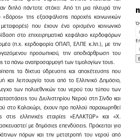
ναν διπλό πάντοτε στόχο: Από τη μια πλευρά την
n
ο «βάρος» της εξασφάλισης παροχής κοινωνικών
Ό
, μεταφορές) που έχουν ένα ορισμένο κοινωνικό
βίβαση στο επιχειρηματικό κεφάλαιο κερδοφόρων
E
μέα (π.χ. κερδοφορία ΟΠΑΠ, ΕΛΠΕ κ.λπ.), με την
ργαζόμενου προσωπικού, την αποδιάρθρωση του
ος τα πάνω αναπροσαρμογή των τιμολογίων τους.
ποίησης τα δίκτυα ύδρευσης και αποχέτευσης που
υή και λειτουργία τους από το Ελληνικό Δημόσιο,
 έλεγχο των πολυεθνικών του νερού του τύπου των
γκαταστάσεις του Διυλιστηρίου Νερού στη Σίνδο και
σμού στο Καλοχώρι, έχουν προ πολλού παραχωρηθεί
ς στις ελληνικές εταιρίες «ΕΛΑΚΤΩΡ» και «Χ.
ασκευαστεί με δημόσιες επενδύσεις. Πρόκειται για
δάτινων πόρων και την μετατροπή του νερού από