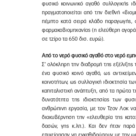
φυσικό κοινωνικό αγαθό συλλογικής ιδ
πραγματοποιείται από την διεθνή «βιομ
πέμπτο κατά σειρά κλάδο παραγωγής, σ
φαρμακοβιομηχανίας (η ελεύθερη αγορά
σε τζίρο τα 650 δισ. ευρώ).
Από το νερό φυσικό αγαθό στο νερό εμπ
Σ’ ολόκληρη την διαδρομή της εξέλιξη
ένα φυσικό κοινό αγαθό, ως αντικείμε
κοινοτήτων, ως συλλογική ιδιοκτησία τω
καπιταλιστική ανάπτυξη, από τα πρώτα τ
δυνατότητα της ιδιοκτησίας των φυ
ανθρώπινη εργασία, με τον Τζον Λοκ να
διακυβέρνηση την «ελευθερία της κατο
δασών, γης κ.λπ.). Και δεν ήταν παρά
επιχείρησαν να εγκαθιδρύσουν με την ω