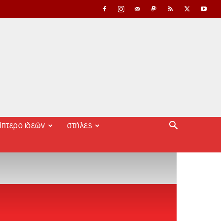
ίπτερο ιδεών
στήλες