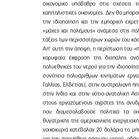
οικονομικό υπόβαθρο στις σχέσεις τ
καπιταλιστικές οικονομίες. Δεν θα μπορ
την ιδιοποίηση και την εμπορική εκμε
«μάχες και πολέμους» ανάμεσα στις πολ
τάξεις των περισσοτέρων χωρών του κό
Απ’ αυτή την άποψη, η περίπτωση του «
κορυφαία έκφραση της διαπάλης ανάμ
πολυεθνικές του νερού για την ιδιοποίη
συνέπεια πολυάριθμων κινημάτων εργαζ
Γαλλίας, Ελβετίας), στην αυστραλιανή ήπ
στην Ινδία και στην νότιο-ανατολική 
στους εργαζόμενους αγρότες της άνυδρ
που διαμεσολαβούσε πολιτικά τα οικ
θυγατρικής της αμερικανικής ενεργειακής
νοικοκυριά κατέβαλαν 20 δολάρια το μήν
για την προμήθεια πόσιμου νερού, οδήγ