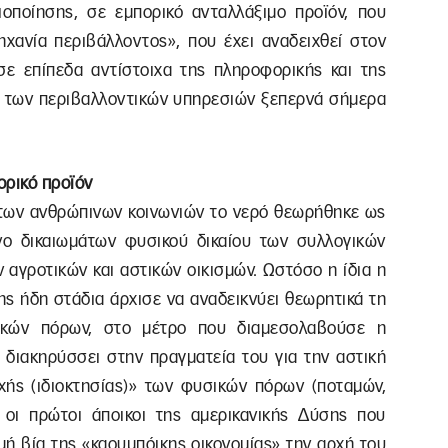
ιοποίησης, σε εμπορικό ανταλλάξιμο προϊόν, που
ηχανία περιβάλλοντος», που έχει αναδειχθεί στον
ε επίπεδα αντίστοιχα της πληροφορικής και της
 των περιβαλλοντικών υπηρεσιών ξεπερνά σήμερα
ορικό προϊόν
ς των ανθρώπινων κοινωνιών το νερό θεωρήθηκε ως
νο δικαιωμάτων φυσικού δικαίου των συλλογικών
ν αγροτικών και αστικών οικισμών. Ωστόσο η ίδια η
ης ήδη στάδια άρχισε να αναδεικνύει θεωρητικά τη
σικών πόρων, στο μέτρο που διαμεσολαβούσε η
 διακηρύσσει στην πραγματεία του για την αστική
χής (ιδιοκτησίας)» των φυσικών πόρων (ποταμών,
 οι πρώτοι άποικοι της αμερικανικής Δύσης που
μή βία της «καουμπόικης οικονομίας» την αρχή του