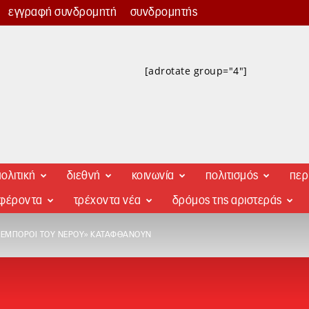
εγγραφή συνδρομητή
συνδρομητής
[adrotate group="4"]
ολιτική
διεθνή
κοινωνία
πολιτισμός
περ
αφέροντα
τρέχοντα νέα
δρόμος της αριστεράς
 «ΈΜΠΟΡΟΙ ΤΟΥ ΝΕΡΟΎ» ΚΑΤΑΦΘΆΝΟΥΝ