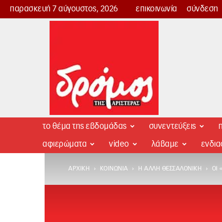
παρασκευή 7 αύγουστος, 2026
επικοινωνία
σύνδεση
Δρόμος
της
Αριστεράς
το θέμα της εβδομάδας
συνεντεύξεις
π
αφιερώματα
video
λάβαμε
ενδι
ΑΡΧΙΚΉ
ΚΟΙΝΩΝΊΑ
Η ΆΛΛΗ ΘΕΣΣΑΛΟΝΊΚΗ
ΟΙ