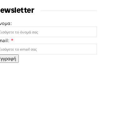
ewsletter
νομα:
mail:
*
Εγγραφή