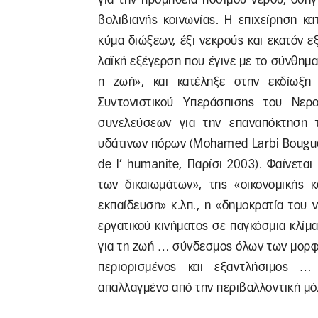
βολιβιανής κοινωνίας. Η επιχείρηση κ
κύμα διώξεων, έξι νεκρούς και εκατόν ε
λαϊκή εξέγερση που έγινε με το σύνθημα 
η ζωή», και κατέληξε στην εκδίωξη
Συντονιστικού Υπεράσπισης του Νερ
συνελεύσεων για την επαναπόκτηση τ
υδάτινων πόρων (Mohamed Larbi Bouguer
de l’ humanite, Παρίσι 2003). Φαίνεται
των δικαιωμάτων», της «οικονομικής κ
εκπαίδευση» κ.λπ., η «δημοκρατία του 
εργατικού κινήματος σε παγκόσμια κλίμ
για τη ζωή … σύνδεσμος όλων των μορ
περιορισμένος και εξαντλήσιμος …
απαλλαγμένο από την περιβαλλοντική μ