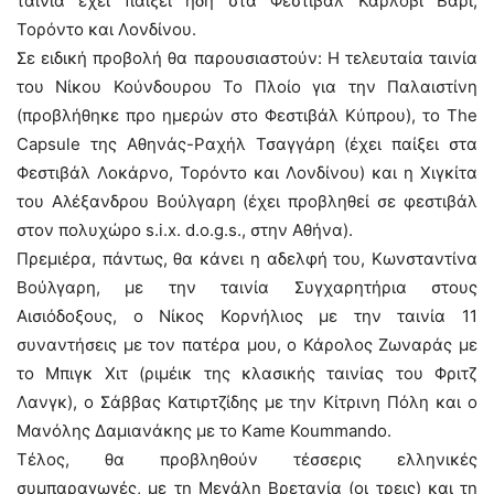
ταινία έχει παίξει ήδη στα Φεστιβάλ Καρλόβι Βάρι,
Τορόντο και Λονδίνου.
Σε ειδική προβολή θα παρουσιαστούν: Η τελευταία ταινία
του Νίκου Κούνδουρου Το Πλοίο για την Παλαιστίνη
(προβλήθηκε προ ημερών στο Φεστιβάλ Κύπρου), το The
Capsule της Αθηνάς-Ραχήλ Τσαγγάρη (έχει παίξει στα
Φεστιβάλ Λοκάρνο, Τορόντο και Λονδίνου) και η Χιγκίτα
του Αλέξανδρου Βούλγαρη (έχει προβληθεί σε φεστιβάλ
στον πολυχώρο s.i.x. d.o.g.s., στην Αθήνα).
Πρεμιέρα, πάντως, θα κάνει η αδελφή του, Κωνσταντίνα
Βούλγαρη, με την ταινία Συγχαρητήρια στους
Αισιόδοξους, ο Νίκος Κορνήλιος με την ταινία 11
συναντήσεις με τον πατέρα μου, ο Κάρολος Ζωναράς με
το Μπιγκ Χιτ (ριμέικ της κλασικής ταινίας του Φριτζ
Λανγκ), ο Σάββας Κατιρτζίδης με την Κίτρινη Πόλη και ο
Μανόλης Δαμιανάκης με το Kame Koummando.
Τέλος, θα προβληθούν τέσσερις ελληνικές
συμπαραγωγές, με τη Μεγάλη Βρετανία (οι τρεις) και τη