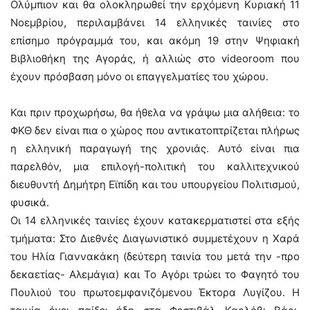
Ολύμπιον και θα ολοκληρωθεί την ερχόμενη Κυριακή 11
Νοεμβρίου, περιλαμβάνει 14 ελληνικές ταινίες στο
επίσημο πρόγραμμά του, και ακόμη 19 στην Ψηφιακή
Βιβλιοθήκη της Αγοράς, ή αλλιώς στο videoroom που
έχουν πρόσβαση μόνο οι επαγγελματίες του χώρου.
Και πριν προχωρήσω, θα ήθελα να γράψω μια αλήθεια: το
ΦΚΘ δεν είναι πια ο χώρος που αντικατοπτρίζεται πλήρως
η ελληνική παραγωγή της χρονιάς. Αυτό είναι πια
παρελθόν, μια επιλογή-πολιτική του καλλιτεχνικού
διευθυντή Δημήτρη Εϊπίδη και του υπουργείου Πολιτισμού,
φυσικά.
Οι 14 ελληνικές ταινίες έχουν κατακερματιστεί στα εξής
τμήματα: Στο Διεθνές Διαγωνιστικό συμμετέχουν η Χαρά
του Ηλία Γιαννακάκη (δεύτερη ταινία του μετά την -προ
δεκαετίας- Αλεμάγια) και Το Αγόρι τρώει το Φαγητό του
Πουλιού του πρωτοεμφανιζόμενου Έκτορα Λυγίζου. Η