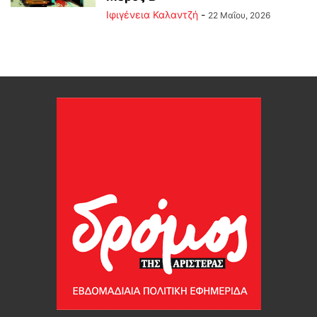
Ιφιγένεια Καλαντζή
-
22 Μαΐου, 2026