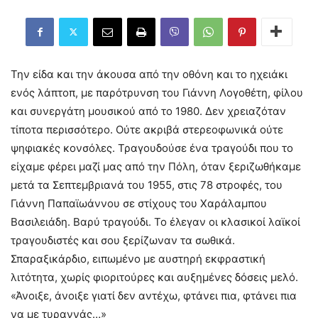
Την είδα και την άκουσα από την οθόνη και το ηχειάκι
ενός λάπτοπ, με παρότρυνση του Γιάννη Λογοθέτη, φίλου
και συνεργάτη μουσικού από το 1980. Δεν χρειαζόταν
τίποτα περισσότερο. Ούτε ακριβά στερεοφωνικά ούτε
ψηφιακές κονσόλες. Τραγουδούσε ένα τραγούδι που το
είχαμε φέρει μαζί μας από την Πόλη, όταν ξεριζωθήκαμε
μετά τα Σεπτεμβριανά του 1955, στις 78 στροφές, του
Γιάννη Παπαϊωάννου σε στίχους του Χαράλαμπου
Βασιλειάδη. Βαρύ τραγούδι. Το έλεγαν οι κλασικοί λαϊκοί
τραγουδιστές και σου ξερίζωναν τα σωθικά.
Σπαραξικάρδιο, ειπωμένο με αυστηρή εκφραστική
λιτότητα, χωρίς φιοριτούρες και αυξημένες δόσεις μελό.
«Άνοιξε, άνοιξε γιατί δεν αντέχω, φτάνει πια, φτάνει πια
να με τυραννάς…»