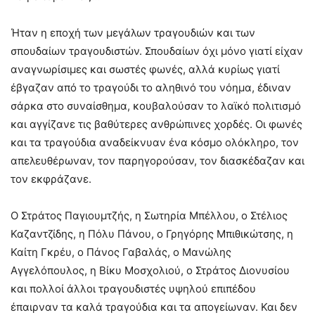
Ήταν η εποχή των μεγάλων τραγουδιών και των
σπουδαίων τραγουδιστών. Σπουδαίων όχι μόνο γιατί είχαν
αναγνωρίσιμες και σωστές φωνές, αλλά κυρίως γιατί
έβγαζαν από το τραγούδι το αληθινό του νόημα, έδιναν
σάρκα στο συναίσθημα, κουβαλούσαν το λαϊκό πολιτισμό
και αγγίζανε τις βαθύτερες ανθρώπινες χορδές. Οι φωνές
και τα τραγούδια αναδείκνυαν ένα κόσμο ολόκληρο, τον
απελευθέρωναν, τον παρηγορούσαν, τον διασκέδαζαν και
τον εκφράζανε.
Ο Στράτος Παγιουμτζής, η Σωτηρία Μπέλλου, ο Στέλιος
Καζαντζίδης, η Πόλυ Πάνου, ο Γρηγόρης Μπιθικώτσης, η
Καίτη Γκρέυ, ο Πάνος Γαβαλάς, ο Μανώλης
Αγγελόπουλος, η Βίκυ Μοσχολιού, ο Στράτος Διονυσίου
και πολλοί άλλοι τραγουδιστές υψηλού επιπέδου
έπαιρναν τα καλά τραγούδια και τα απογείωναν. Και δεν