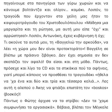
πηγαίνουμε στα πανηγύρια των γύρω χωριών και να
κάνουμε βολτάντζα και ολίγον… καμάκι. Λοιπόν, το
τραγούδι που έρχονταν στα χείλη μας ήταν το
καψουροτράγουδο του Χριστοδουλόπουλου «Μάδησα μια
μαργαρίτα και τη ρώτησα, μα αυτή μου είπε “όχι” και
αρρώστησα!» Λοιπόν, Αντωνάκη, έχεις κυβέρνηση ή όχι;
Τι ακούνε τα αυτιά μου, τη «Βαγγελιώ την αρκούδα», να
λέει «η χώρα μου δεν είναι προτεκτοράτο»! Βαγγέλη σε
βλέπω με πράσινο ζιβάγκο. Δεν έχει σημασία αν δεν
σκεπάζει τον αφαλό! Θα είσαι και στη μόδα. Πάντως,
πρόσεχε και λίγο τα CD και τα στικάκια πού τα αφήνεις,
γιατί μπορεί κάποιος να προσθέσει το τραγουδάκι «ήθελα
να ‘χα ένα και δύο και τρία και τέσσερα κελιά…». Λες
αυτή η αλεπού ο Άκης να φτιάξει επιστάτη τον «boskos»
(βοσκός)!
Πάντως ο Φώτης άρχισε να τα στρίβει: «Δεν τα ‘χαμε
συμφωνήσει τα εργασιακά». Βέβαια, βλέπει τον Μέγκελε