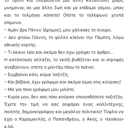
το τιμόνι και ονειρεύεται μια άλλη κατάσταση χωρίς
μνημόνια, σε μια άλλη ζωή και με επίδομα γάμου, μπας
και το τολμήσει κάποτε! Οπότε το τηλέφωνο χτυπά
επίμονα:
– Αμάν βρε Πέννυ (Δρόμος), μου χάλασες το όνειρο.
– Δεν φταίω Γιάννη, το φύλλο κλείνει την Πέμπτη, λόγω
εθνικής εορτής.
– Τι έκανε λέει και ακόμα δεν έχω γράψει το άρθρο…
Η κατάσταση αλλάζει, το γκάζι βυθίζεται και οι στροφές
ανεβαίνουν, οπότε η μαντάμ πίσω το πιάνει:
– Συμβαίνει κάτι, κύριε ταξιτζή;
– Και βέβαια, έχω γράψιμο και ακόμα είμαι στις κούρσες!
– Μα για ποιο γράψιμο μου μιλάτε;
– Κυρία μου, δεν σας πάει κούρσα οποιοσδήποτε ταξιτζής.
Έχετε την τιμή να σας σοφάρει ένας καλλιτέχνης,
ποιητής, δημοσιογράφος και μεγάλος πολιτικός! Τύφλα να
έχει ο Καραμανλής, ο Παπανδρέου, ο Άκης, ο «boskos»
κ.λπ.