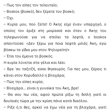
– Πως τον είπες τον τελευταίο;
– Boskos (βοσκό), δεν ξέρετε τον βοσκό;
– Όχι.
– Κυρία μου, πού ζείτε! O Άκης είχε έναν υπαρχηγό, ο
οποίος τον έριξε στη μοιρασιά και όταν ο Άκης του
τηλεφωνούσε για να στείλει τα λεφτά, ο boskos
απαντούσε: «Δεν ξέρω για ποια λεφτά μιλάς Άκη, εγώ
βόσκω τα γίδια μου στον Ψηλορείτη!»
– Έτσι του έμεινε το βοσκός.
Η κυρία λύνεται στα γέλια και λέει:
– Bρε ‘συ ταξιτζή, είσαι θησαυρός. Για πες μου, ξέρεις τι
κάνει στον Κορυδαλλό η βλαχάρα;
– Πώς την είπες κυρία;
– Βλαχάρα… είναι η γυναίκα του Άκη, βρε!
– Θα σου πω νέα, αφού πρώτα ρίξω τη διπλή γιατί οι
δουλειές τώρα με την κρίση πάνε κατά διαόλου.
– Ρίξε ό,τι θες, αρκεί να έχω νέα για τη βλαχάρα, γιατί