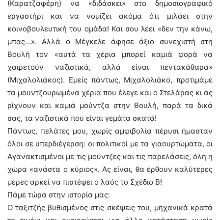
(Καρατζαφέρη) να «διδάσκει» στο δημοσιογραφικό
εργαστήρι και να νομίζει ακόμα ότι μιλάει στην
κοινοβουλευτική του ομάδα! Και σου λέει «δεν την κάνω,
μπας…». Αλλά ο Μέγκελε άφησε άξιο συνεχιστή στη
Βουλή τον «αυτά τα χέρια μπορεί καμιά φορά να
χαιρετούν ναζιστικά, αλλά είναι πεντακάθαρα»
(Μιχαλολιάκος). Εμείς πάντως, Μιχαλολιάκο, προτιμάμε
τα μουντζουρωμένα χέρια που έλεγε και ο Στελάρας κι ας
ρίχνουν και καμιά μούντζα στην Βουλή, παρά τα δικά
σας, τα ναζιστικά που είναι γεμάτα σκατά!
Πάντως, πελάτες μου, χωρίς αμφιβολία πέρυσι ήμασταν
όλοι σε υπερδιέγερση: οι πολιτικοί με τα γιαουρτώματα, οι
Αγανακτισμένοι με τις μούντζες και τις παρελάσεις, όλη η
χώρα «ανάστα ο κύριος». Ας είναι, θα έρθουν καλύτερες
μέρες αρκεί να πιστέψει ο λαός το Σχέδιο Β!
Πάμε τώρα στην ιστορία μας:
Ο ταξιτζής βυθισμένος στις σκέψεις του, μηχανικά κρατά