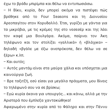
έχω το βράδυ μπιρίμπα και θέλω να εντυπωσιάσω.
– Η Βίκυ, κυρία, δεν μπορεί ακόμα να πιστέψει πώς
βρέθηκε από το Four Seasons και τη Διονυσίου
Αρεοπαγίτου στον Κορυδαλλό. Έτσι, γυρίζει με γάντια για
τα μικρόβια, με τις κρέμες της στο νεσεσέρ και της λέει
τον καφέ μια Βουλγάρα. Ακόμα, παίρνει τον Άκη
τηλέφωνο και τον στολίζει «γαλλικά» ή «βλάχικα» –
δηλαδή «βγάλε με έξω ανεπρόκοπε, δεν θέλω να σε
ξέρω» κ.λπ.
– Και αυτός;
– Αυτός μαντάμ είναι στα μαύρα χάλια και υπόσχεται μια
καινούργια ζωή.
– Βρε ταξιτζή, εσύ είσαι για μεγάλα πράγματα, μου δίνεις
το τηλέφωνό σου να σε βρίσκω;
– Εγώ κυρία έκανα για υπουργός… και κάνω, αλλά με την
Αριστερά που έμπλεξα χαντακώθηκα!
Αφιερωμένο στην κυρία από το Φάληρο και στην Πέννυ