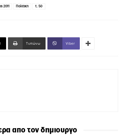
ς 2011
Πολιτικη
τ. 50
l
Τυπώνω
Viber
ερα απο τον δημιουργο