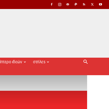
ίπτερο ιδεών
στήλες