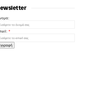
ewsletter
νομα:
mail:
*
Εγγραφή