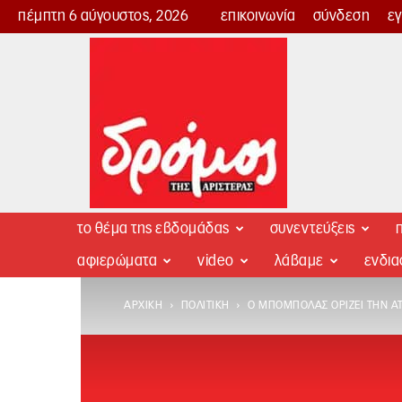
πέμπτη 6 αύγουστος, 2026
επικοινωνία
σύνδεση
ε
Δρόμος
της
Αριστεράς
το θέμα της εβδομάδας
συνεντεύξεις
π
αφιερώματα
video
λάβαμε
ενδι
ΑΡΧΙΚΉ
ΠΟΛΙΤΙΚΉ
Ο ΜΠΌΜΠΟΛΑΣ ΟΡΊΖΕΙ ΤΗΝ Α