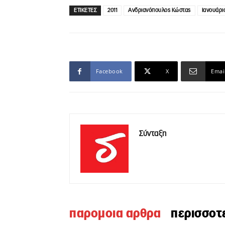
ΕΤΙΚΕΤΕΣ
2011
Ανδριανόπουλος Κώστας
Ιανουάριο
Facebook
X
Emai
Σύνταξη
παρομοια αρθρα
περισσοτ