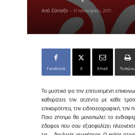
Από
Σύνταξη
-
31 Ιανουαρίου, 2011
Facebook
X
Email
Τυπών
Το μυστικό για την επιτυχημένη επικοινω
καθορίζεις την ατζέντα με κάθε τρό
επικαιρότητα, την ειδησεογραφική, την π
Ποιο ζήτημα θα μονοπωλεί το ενδιαφέρ
έδαφος που σου εξασφαλίζει πλεονέκτη
τις… δουλειές γενικότερα. Ο καλός στρατ