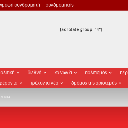
γγραφή συνδρομητή
συνδρομητής
[adrotate group="4"]
ολιτική
διεθνή
κοινωνία
πολιτισμός
περ
αφέροντα
τρέχοντα νέα
δρόμος της αριστεράς
ΤΖΈΝΤΑ