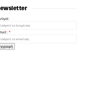
ewsletter
νομα:
mail:
*
Εγγραφή