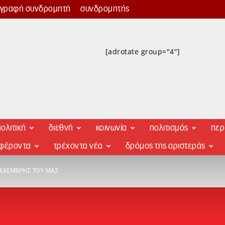
γγραφή συνδρομητή
συνδρομητής
[adrotate group="4"]
ολιτική
διεθνή
κοινωνία
πολιτισμός
περ
αφέροντα
τρέχοντα νέα
δρόμος της αριστεράς
ΔΕΚΈΜΒΡΗΣ ΤΟΥ ΜΑΣ