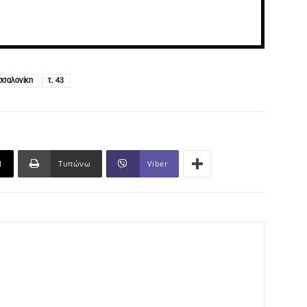
σσαλονίκη
τ. 43
l
Τυπώνω
Viber