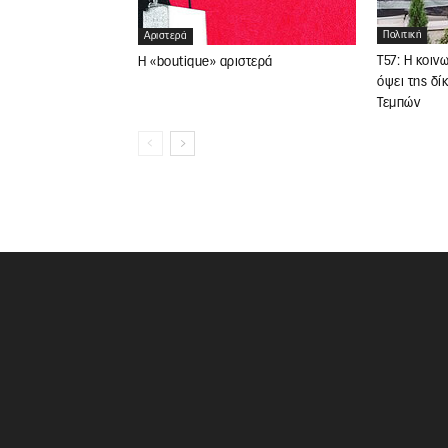
Πολιτική
Αριστερά
Τ57: Η κοιν
Η «boutique» αριστερά
όψει της δί
Τεμπών