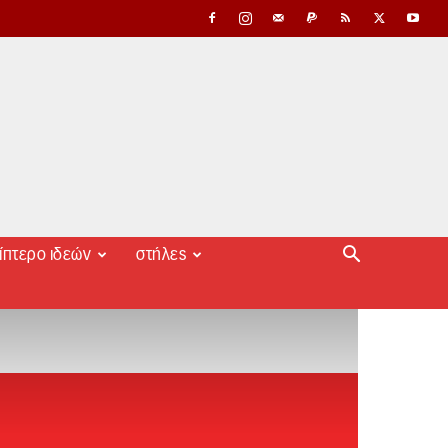
ίπτερο ιδεών
στήλες