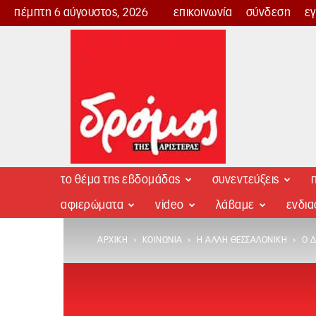
πέμπτη 6 αύγουστος, 2026
επικοινωνία
σύνδεση
ε
Δρόμος
της
Αριστεράς
το θέμα της εβδομάδας
συνεντεύξεις
π
αφιερώματα
video
λάβαμε
ενδι
ΑΡΧΙΚΉ
ΚΟΙΝΩΝΊΑ
Η ΆΛΛΗ ΘΕΣΣΑΛΟΝΊΚΗ
Ο 