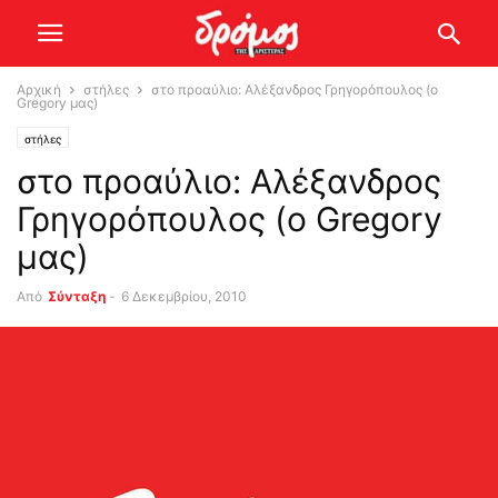
Αρχική
στήλες
στο προαύλιο: Αλέξανδρος Γρηγορόπουλος (o
Gregory μας)
στήλες
στο προαύλιο: Αλέξανδρος
Γρηγορόπουλος (o Gregory
μας)
Από
Σύνταξη
-
6 Δεκεμβρίου, 2010