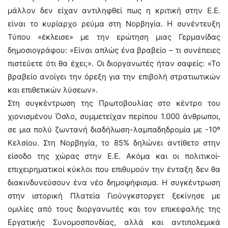
μάλλον δεν είχαν αντιληφθεί πως η κριτική στην Ε.Ε.
είναι το κυρίαρχο ρεύμα στη Νορβηγία. Η συνέντευξη
Τύπου «έκλεισε» με την ερώτηση μιας Γερμανίδας
δημοσιογράφου: «Είναι απλώς ένα βραβείο – τι συνέπειες
πιστεύετε ότι θα έχει;». Οι διοργανωτές ήταν σαφείς: «Το
βραβείο ανοίγει την όρεξη για την επιβολή στρατιωτικών
και επιθετικών λύσεων».
Στη συγκέντρωση της Πρωτοβουλίας στο κέντρο του
χιονισμένου Όσλο, συμμετείχαν περίπου 1.000 άνθρωποι,
σε μια πολύ ζωντανή διαδήλωση-λαμπαδηδρομία με -10º
Κελσίου. Στη Νορβηγία, το 85% δηλώνει αντίθετο στην
είσοδο της χώρας στην Ε.Ε. Ακόμα και οι πολιτικοί-
επιχειρηματικοί κύκλοι που επιθυμούν την ένταξη δεν θα
διακινδυνεύσουν ένα νέο δημοψήφισμα. Η συγκέντρωση
στην ιστορική Πλατεία Γιούνγκστοργετ ξεκίνησε με
ομιλίες από τους διοργανωτές και τον επικεφαλής της
Εργατικής Συνομοσπονδίας, αλλά και αντιπολεμικά