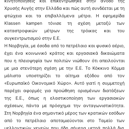
κινητοποιήσεις και επικεντρώθηκε στην άνοδο της
Χρυσής Αυγής στην Ελλάδα και πώς αυτή συνδέεται με τη
φτώχεια και τα επιβαλλόμενα μέτρα. Η εφημερίδα
Klassen kampen τόνισε τη σχέση μεταξύ των
καταστροφικών μέτρων της τρόικας και του
συγκεντρωτισμού στην Ε.Ε.
Η Νορβηγία, με έσοδα από το πετρέλαιο και φυσικό αέριο,
έχει ένα κοινωνικό κράτος και εργασιακά δικαιώματα
που η πλειοψηφία των πολιτών νιώθουν ότι απειλούνται
με μια στενότερη σχέση με την Ε.Ε. Το Κόκκινο Κόμμα
μάλιστα υποστηρίζει το αίτημα εξόδου από τον
«Ευρωπαϊκό Οικονομικό Χώρο». Αυτό γιατί η συμμετοχή
παρέχει αφορμές για προώθηση ορισμένων διατάξεων
της Ε.Ε., όπως η ελαστικοποίηση των εργασιακών
σχέσεων, πάντα με πρόσχημα την ανταγωνιστικότητα.
Στη Νορβηγία ένα σημαντικό μέρος των κρατικών εσόδων
από το πετρέλαιο αποταμιεύονται στο Ταμείο των
μελλοντικών γενεών που ήδη σήμερα μετρά πολλά δισ.