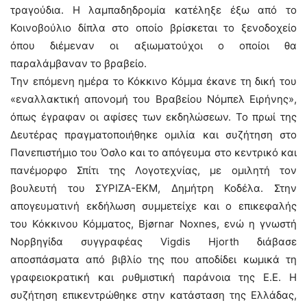
τραγούδια. Η λαμπαδηδρομία κατέληξε έξω από το
Κοινοβούλιο δίπλα στο οποίο βρίσκεται το ξενοδοχείο
όπου διέμεναν οι αξιωματούχοι ο οποίοι θα
παραλάμβαναν το βραβείο.
Την επόμενη ημέρα το Κόκκινο Κόμμα έκανε τη δική του
«εναλλακτική απονομή του Βραβείου Νόμπελ Ειρήνης»,
όπως έγραφαν οι αφίσες των εκδηλώσεων. Το πρωί της
Δευτέρας πραγματοποιήθηκε ομιλία και συζήτηση στο
Πανεπιστήμιο του Όσλο και το απόγευμα στο κεντρικό και
πανέμορφο Σπίτι της Λογοτεχνίας, με ομιλητή τον
βουλευτή του ΣΥΡΙΖΑ-ΕΚΜ, Δημήτρη Κοδέλα. Στην
απογευματινή εκδήλωση συμμετείχε και ο επικεφαλής
του Κόκκινου Κόμματος, Bjørnar Noxnes, ενώ η γνωστή
Νορβηγίδα συγγραφέας Vigdis Hjorth διάβασε
αποσπάσματα από βιβλίο της που αποδίδει κωμικά τη
γραφειοκρατική και ρυθμιστική παράνοια της Ε.Ε. Η
συζήτηση επικεντρώθηκε στην κατάσταση της Ελλάδας,