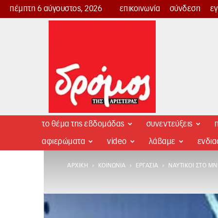
πέμπτη 6 αύγουστος, 2026
επικοινωνία
σύνδεση
ε
Δρόμος
της
Αριστεράς
το θέμα της εβδομάδας
συνεντεύξεις
π
αφιερώματα
video
λάβαμε
ενδι
ΑΡΧΙΚΉ
ΚΟΙΝΩΝΊΑ
ΕΡΓΑΣΊΑ
ΝΑΥΤΙΚΟΊ ΣΤΟ Μ