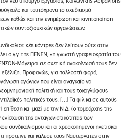
τον νέο υπουργό Εργασίας, Κοινωνικής Ασφάλισης
ρούγκαλο και ταυτόχρονα το σχεδιασμό
σεων καθώς και την ενημέρωση και κινητοποίηση
υτικών συνταξιουχικών οργανώσεων.
υνδικαλιστικές κόντρες δεν λείπουν ούτε στην
ει ο γ.γ. της ΠΕΝΕΝ, «η γνωστή γραφειοκρατία του
ΝΣΩΝ-Μάγειροι σε σχετική ανακοίνωσή τους δεν
 εξέλιξη. Προφανώς, για πολλοστή φορά,
ργάνωση αγώνων που είναι αναγκαίο να
νεομνημονιακή πολιτική και τους τοκογλύφους
τιλαϊκές πολιτικές τους. […] Τα φιλικά σε αυτούς
 επίθεση και μαζί με την Ν.Δ. (ο τομεάρχης της
ν ενίσχυση της ανταγωνιστικότητας των
κού συνδικαλισμού και οι χρεοκοπημένοι ηγετίσκοι
ότι πρότεινε και κάλεσε τους Ναυτεργάτες στην