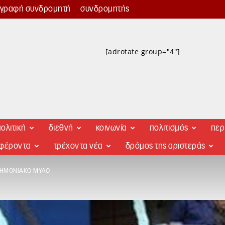
γγραφή συνδρομητή
συνδρομητής
[adrotate group="4"]
ολιτική
διεθνή
κοινωνία
πολιτισμός
περ
αφέροντα
τρέχοντα νέα
δρόμος της αριστεράς
ΝΗΜΟΝΙΑΚΌ ΜΎΛΟ