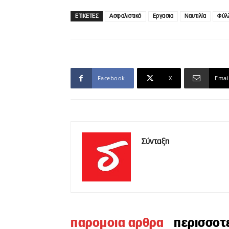
ΕΤΙΚΕΤΕΣ
Ασφαλιστικό
Εργασια
Ναυτιλία
Φύλ
Facebook
X
Emai
Σύνταξη
παρομοια αρθρα
περισσοτ