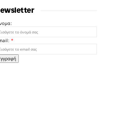
ewsletter
νομα:
mail:
*
Εγγραφή