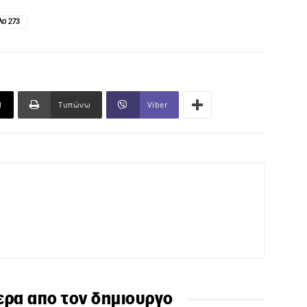
λο 273
l
Τυπώνω
Viber
ερα απο τον δημιουργο