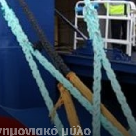
νημονιακό μύλο