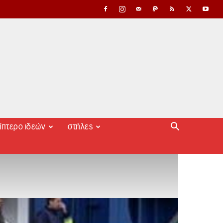
ίπτερο ιδεών
στήλες