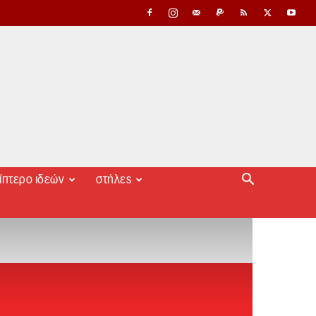
ίπτερο ιδεών
στήλες