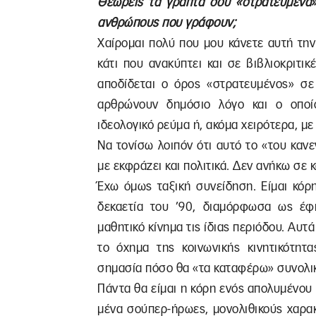
Θεωρείς τα γραπτά σου «στρατευμένα»;
ανθρώπους που γράφουν;
Χαίρομαι πολύ που μου κάνετε αυτή την
κάτι που ανακύπτει και σε βιβλιοκριτικ
αποδίδεται ο όρος «στρατευμένος» σ
αρθρώνουν δημόσιο λόγο και ο οποίο
ιδεολογικό ρεύμα ή, ακόμα χειρότερα, με
Να τονίσω λοιπόν ότι αυτό το «του καν
με εκφράζει και πολιτικά. Δεν ανήκω σε 
Έχω όμως ταξική συνείδηση. Είμαι κόρ
δεκαετία του ’90, διαμόρφωσα ως έφ
μαθητικό κίνημα τις ίδιας περιόδου. Αυτ
το όχημα της κοινωνικής κινητικότητ
σημασία πόσο θα «τα καταφέρω» συνολικ
Πάντα θα είμαι η κόρη ενός απολυμένου ε
μένα σούπερ-ήρωες, μονολιθικούς χαρακ