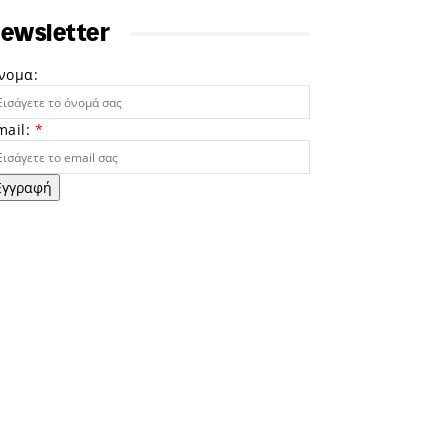
ewsletter
νομα:
mail:
*
Εγγραφή