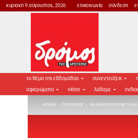
κυριακή 9 αύγουστος, 2026
επικοινωνία
σύνδεση
ε
Δρόμος
της
Αριστεράς
το θέμα της εβδομάδας
συνεντεύξεις
π
αφιερώματα
video
λάβαμε
ενδι
ΑΡΧΙΚΉ
ΠΟΛΙΤΙΣΜΌΣ
ΝΑ ΑΝΑΖΗΤΉΣΟΥΜΕ ΤΑ ΦΩΤ