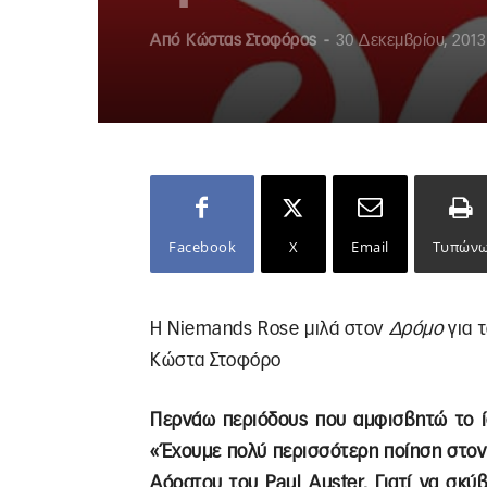
Από
Κώστας Στοφόρος
-
30 Δεκεμβρίου, 2013
Facebook
X
Email
Τυπών
Η Niemands Rose μιλά στον
Δρόμο
για 
Κώστα Στοφόρο
Περνάω περιόδους που αμφισβητώ το ίδ
«Έχουμε πολύ περισσότερη ποίηση στον κ
Αόρατου του Paul Auster. Γιατί να σκ