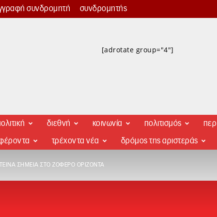
γγραφή συνδρομητή
συνδρομητής
[adrotate group="4"]
ολιτική
διεθνή
κοινωνία
πολιτισμός
περ
αφέροντα
τρέχοντα νέα
δρόμος της αριστεράς
ΕΙΝΆ ΣΗΜΕΊΑ ΣΤΟ ΖΟΦΕΡΌ ΟΡΊΖΟΝΤΑ