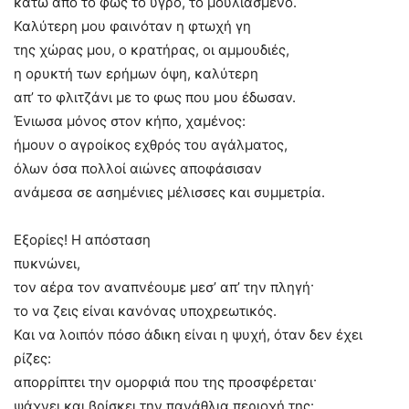
κάτω από το φως το υγρό, το μουλιασμένο.
Καλύτερη μου φαινόταν η φτωχή γη
της χώρας μου, ο κρατήρας, οι αμμουδιές,
η ορυκτή των ερήμων όψη, καλύτερη
απ’ το φλιτζάνι με το φως που μου έδωσαν.
Ένιωσα μόνος στον κήπο, χαμένος:
ήμουν ο αγροίκος εχθρός του αγάλματος,
όλων όσα πολλοί αιώνες αποφάσισαν
ανάμεσα σε ασημένιες μέλισσες και συμμετρία.
Εξορίες! Η απόσταση
πυκνώνει,
τον αέρα τον αναπνέουμε μεσ’ απ’ την πληγή·
το να ζεις είναι κανόνας υποχρεωτικός.
Και να λοιπόν πόσο άδικη είναι η ψυχή, όταν δεν έχει
ρίζες:
απορρίπτει την ομορφιά που της προσφέρεται·
ψάχνει και βρίσκει την πανάθλια περιοχή της: