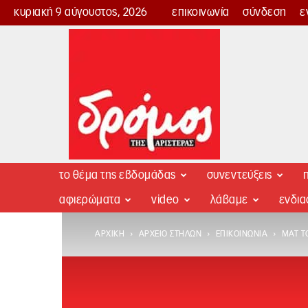
κυριακή 9 αύγουστος, 2026
επικοινωνία
σύνδεση
ε
Δρόμος
της
Αριστεράς
το θέμα της εβδομάδας
συνεντεύξεις
π
αφιερώματα
video
λάβαμε
ενδι
ΑΡΧΙΚΉ
ΑΡΧΕΊΟ ΣΤΗΛΏΝ
ΕΠΙΚΟΙΝΩΝΊΑ
ΜΑΤ T