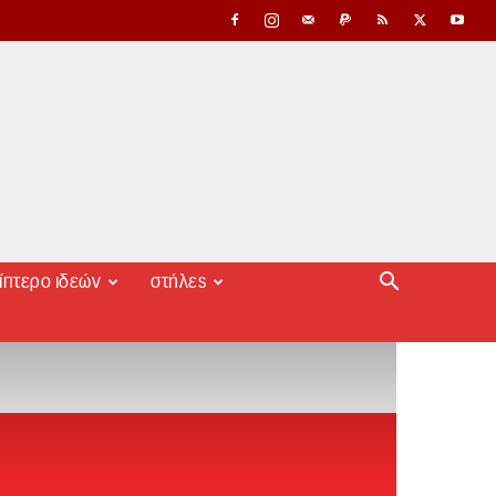
ίπτερο ιδεών
στήλες