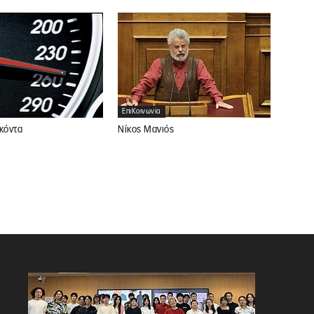
ΕπιΚοινωνία
Νίκος Μανιός
κόντα