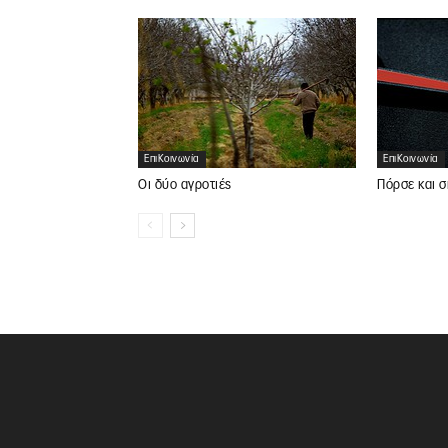
ΕπιΚοινωνία
ΕπιΚοινωνία
Οι δύο αγροτιές
Πόρσε και σ