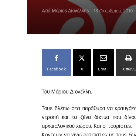
Από
Μάριος Διονέλλης
-
18 Οκτωβρίου, 2010
Facebook
X
Email
Τυπών
Του Μάριου Διονέλλη.
Τους βλέπω στα παράθυρα να κραυγάζου
ντροπή και τα ξένα δίκτυα που δίνο
αρχαιολογικού χώρου. Και οι τουρίστες.
Κοντεύω να γίνω ρατσιστής με τους ξέν