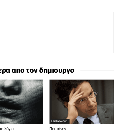
ερα απο τον δημιουργο
ΕπιΚοινωνία
τα λόγια
Πουτάνες