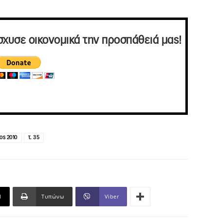
σχυσε οικονομικά την προσπάθειά μας!
ος 2010
τ. 35
l
Τυπώνω
Viber