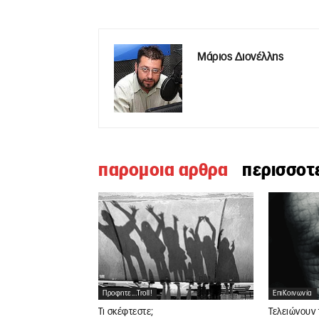
Μάριος Διονέλλης
παρομοια αρθρα
περισσοτ
Προφητε...troll!
ΕπιΚοινωνία
Τι σκέφτεστε;
Τελειώνουν 