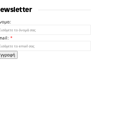
ewsletter
νομα:
mail:
*
Εγγραφή