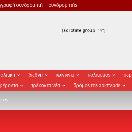
γγραφή συνδρομητή
συνδρομητής
[adrotate group="4"]
ολιτική
διεθνή
κοινωνία
πολιτισμός
περ
αφέροντα
τρέχοντα νέα
δρόμος της αριστεράς
OURS