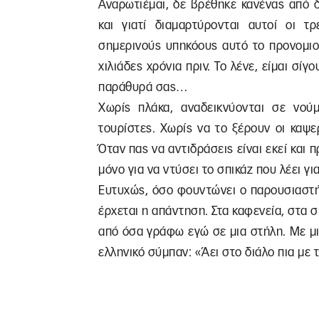
Αναρωτιέμαι, δε βρέθηκε κανένας από δ
και γιατί διαμαρτύρονται αυτοί οι τ
σημερινούς υπηκόους αυτό το προνομιο
χιλιάδες χρόνια πριν. Το λένε, είμαι σί
παράθυρά σας…
Χωρίς πλάκα, αναδεικνύονται σε νού
τουρίστες. Χωρίς να το ξέρουν οι καψ
Όταν πας να αντιδράσεις είναι εκεί και 
μόνο για να ντύσει το σπικάζ που λέει γι
Ευτυχώς, όσο φουντώνει ο παρουσιαστή
έρχεται η απάντηση. Στα καφενεία, στα σπ
από όσα γράφω εγώ σε μια στήλη. Με μι
ελληνικό σύμπαν: «Άει στο διάλο πια με