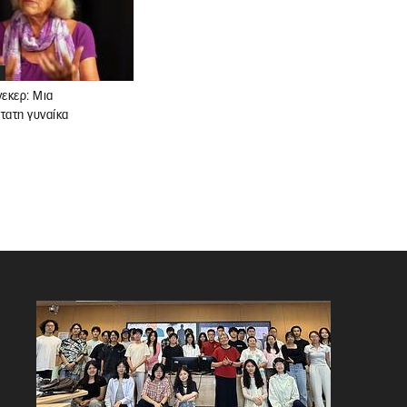
εκερ: Μια
τατη γυναίκα