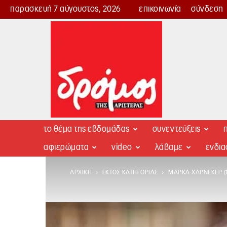
παρασκευή 7 αύγουστος, 2026
επικοινωνία
σύνδεση
Δρόμος
της
Αριστεράς
το θέμα της εβδομάδας
συνεντεύξεις
π
αφιερώματα
video
λάβαμε
ενδι
ΑΡΧΙΚΉ
ΕΚΤΌΣ ΚΑΤΗΓΟΡΊΑΣ
ΜΆΡΚΑ ΧΆΡΝΕΚΕΡ (1