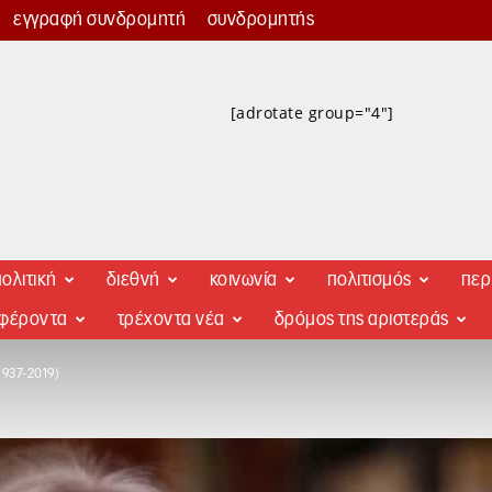
εγγραφή συνδρομητή
συνδρομητής
[adrotate group="4"]
ολιτική
διεθνή
κοινωνία
πολιτισμός
περ
αφέροντα
τρέχοντα νέα
δρόμος της αριστεράς
937-2019)