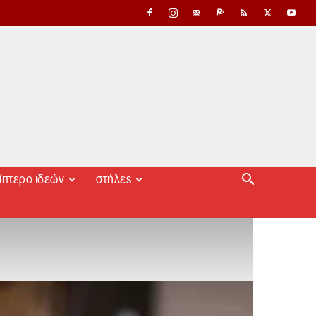
ίπτερο ιδεών
στήλες