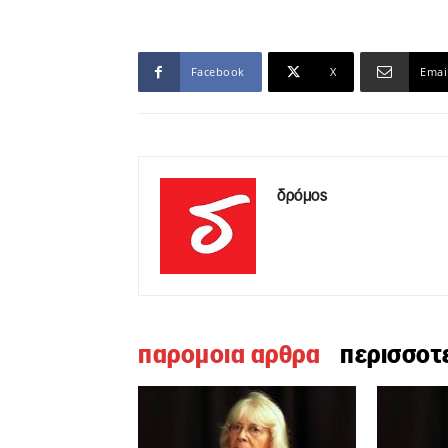
Facebook
X
Emai
δρόμος
παρομοια αρθρα
περισσοτ