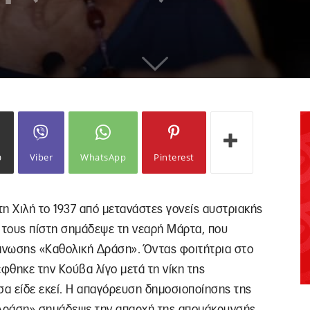
ω
Viber
WhatsApp
Pinterest
η Χιλή το 1937 από μετανάστες γονείς αυστριακής
 τους πίστη σημάδεψε τη νεαρή Μάρτα, που
άνωσης «Καθολική Δράση». Όντας φοιτήτρια στο
έφθηκε την Κούβα λίγο μετά τη νίκη της
α είδε εκεί. Η απαγόρευση δημοσιοποίησης της
ή Δράση» σημάδεψε την απαρχή της απομάκρυνσής