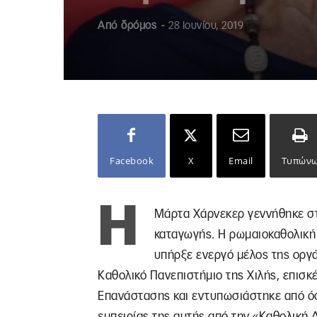
Από
δρόμος
-
28 Ιουνίου, 2019
Facebook
X
Email
Τυπών
Η
Μάρτα Χάρνεκερ γεννήθηκε στ
καταγωγής. Η ρωμαιοκαθολική
υπήρξε ενεργό μέλος της οργ
Καθολικό Πανεπιστήμιο της Χιλής, επισκ
Επανάστασης και εντυπωσιάστηκε από όσ
εμπειρίας της αυτής από την «Καθολικ