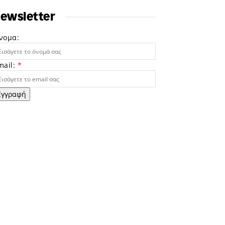
ewsletter
νομα:
mail:
*
Εγγραφή