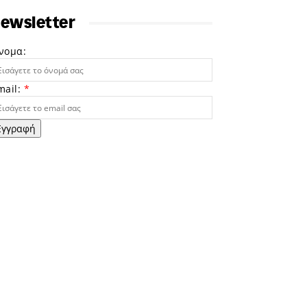
ewsletter
νομα:
mail:
*
Εγγραφή