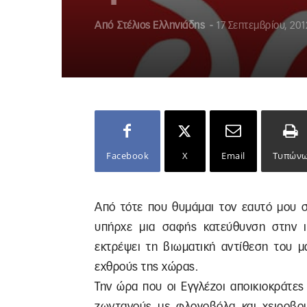
Από
Στέλιος Ελληνιάδης
-
17 Σεπτεμβρίου, 201
Facebook
X
Email
Τυπών
Από τότε που θυμάμαι τον εαυτό μου στ
υπήρχε μια σαφής κατεύθυνση στην ι
εκτρέψει τη βιωματική αντίθεση του μ
εχθρούς της χώρας.
Την ώρα που οι Εγγλέζοι αποικιοκράτε
ζωντανούς με φλογοβόλα και χειροβομ