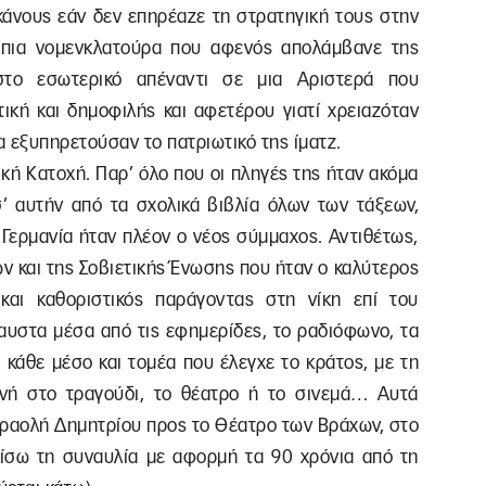
άνους εάν δεν επηρέαζε τη στρατηγική τους στην
τόπια νομενκλατούρα που αφενός απολάμβανε της
το εσωτερικό απέναντι σε μια Αριστερά που
ική και δημοφιλής και αφετέρου γιατί χρειαζόταν
 εξυπηρετούσαν το πατριωτικό της ίματζ.
ική Κατοχή. Παρ’ όλο που οι πληγές της ήταν ακόμα
’ αυτήν από τα σχολικά βιβλία όλων των τάξεων,
Η Γερμανία ήταν πλέον ο νέος σύμμαχος. Αντιθέτως,
ν και της Σοβιετικής Ένωσης που ήταν ο καλύτερος
και καθοριστικός παράγοντας στη νίκη επί του
παυστα μέσα από τις εφημερίδες, το ραδιόφωνο, τα
ι κάθε μέσο και τομέα που έλεγχε το κράτος, με τη
ωνή στο τραγούδι, το θέατρο ή το σινεμά… Αυτά
ραολή Δημητρίου προς το Θέατρο των Βράχων, στο
ίσω τη συναυλία με αφορμή τα 90 χρόνια από τη