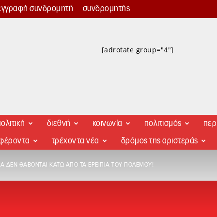
εγγραφή συνδρομητή
συνδρομητής
[adrotate group="4"]
ολιτική
διεθνή
κοινωνία
πολιτισμός
περ
αφέροντα
τρέχοντα νέα
δρόμος της αριστεράς
ΔΙΑ ΔΕΝ ΘΆΒΟΝΤΑΙ ΚΆΤΩ ΑΠΌ ΤΑ ΕΡΕΊΠΙΑ ΤΟΥ ΠΟΛΈΜΟΥ!