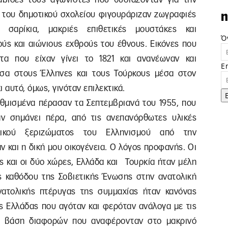
ς του δημοτικού σχολείου φιγουράριζαν ζωγραφιές
n
 σαρίκια, μακριές επιθετικές μουστάκες και
Ό
ύς και αιώνιους εχθρούς του έθνους. Εικόνες που
τα που είχαν γίνει το 1821 και ανανέωναν και
E
εσα στους Έλληνες και τους Τούρκους μέσα στον
 αυτό, όμως, γινόταν επιλεκτικά.
θμισμένα πέρασαν τα Σεπτεμβριανά του 1955, που
ν σημάνει πέρα, από τις ανεπανόρθωτες υλικές
ικού ξεριζώματος του Ελληνισμού από την
 και η δική μου οικογένεια. Ο λόγος προφανής. Οι
ις και οι δύο χώρες, Ελλάδα και Τουρκία ήταν μέλη
 καθόδου της Σοβιετικής Ένωσης στην ανατολική
νατολικής πτέρυγας της συμμαχίας ήταν κανόνας
ς Ελλάδας που αγόταν και φερόταν ανάλογα με τις
τη βάση διαφορών που αναφέρονταν στο μακρινό