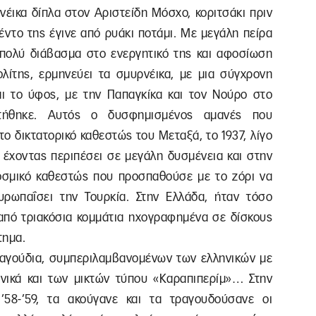
νέικα δίπλα στον Αριστείδη Μόσχο, κοριτσάκι πριν
λέντο της έγινε από ρυάκι ποτάμι. Με μεγάλη πείρα
ε πολύ διάβασμα στο ενεργητικό της και αφοσίωση
ολίτης, ερμηνεύει τα σμυρνέικα, με μια σύγχρονη
αι το ύφος, με την Παπαγκίκα και τον Νούρο στο
τήθηκε. Αυτός ο δυσφημισμένος αμανές που
το δικτατορικό καθεστώς του Μεταξά, το 1937, λίγο
 έχοντας περιπέσει σε μεγάλη δυσμένεια και στην
οσμικό καθεστώς που προσπαθούσε με το ζόρι να
υρωπαΐσει την Τουρκία. Στην Ελλάδα, ήταν τόσο
πό τριακόσια κομμάτια ηχογραφημένα σε δίσκους
τημα.
ραγούδια, συμπεριλαμβανομένων των ελληνικών με
ηνικά και των μικτών τύπου «Καραπιπερίμ»… Στην
’58-’59, τα ακούγανε και τα τραγουδούσανε οι