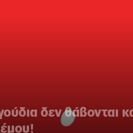
αγούδια δεν θάβονται κ
λέμου!