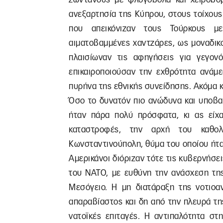
ανεξαρτησία της Κύπρου, στους τοίχου
που απεικόνιζαν τους Τούρκους με
αιματοβαμμένες χαντζάρες, ως μοναδικο
πλαισίωναν τις αφηγήσεις για γεγονό
επικαιροποιούσαν την εχθρότητα ανάμ
πυρήνα της εθνικής συνείδησης. Ακόμα κι
Όσο το δυνατόν πιο ανώδυνα και υποβα
ήταν πάρα πολύ πρόσφατα, κι ας είχα
καταστροφές, την αρχή του καθολ
Κωνσταντινούπολη, θύμα του οποίου ήταν
Αμερικάνοι διόριζαν τότε τις κυβερνήσε
του ΝΑΤΟ, με ευθύνη την ανάσχεση της
Μεσόγειο. Η μη διατάραξη της νοτιοα
απαραβίαστος και δη από την πλευρά τη
νατοϊκές επιταγές. Η αντιπαλότητα σ