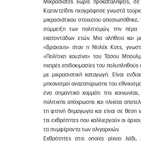
Μικρασιάτες χωρίς προκαταλήψεις, σε
Καζαντζίδης ηχογράφησε γνωστά τούρκι
μικρασιάτικου στοιχείου αποσιωπήθηκε, 
σύμμειξη των πολιτισμών, την πέρα
εκατοντάδων ετών. Μια αλήθεια και 
«βράχους» όταν η Ντιλέκ Κοτς, γνωσ
«Πολίτικη κουζίνα» του Τάσου Μπουλμ
ηχηρές επιδοκιμασίες του πολυπληθούς 
με μικρασιατική καταγωγή. Είναι ενδι
μηχανισμοί αναζοπύρωσης του εθνικισμο
ένα σημαντικό κομμάτι της κοινωνίας,
πολιτικής απόχρωσης και ηλικίας αποτε
τη φτηνή δημαγωγία και είναι σε θέση 
τις εχθρότητες που καλλιεργούν οι άρχο
τα συμφέροντα των ολιγαρχιών.
Εχθρότητες στις οποίες ρίχνει λάδι,