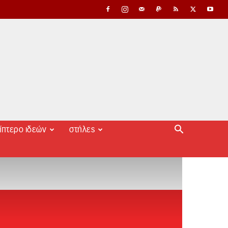
ίπτερο ιδεών
στήλες