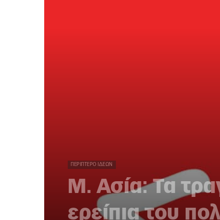
ΠΕΡΊΠΤΕΡΟ ΙΔΕΏΝ
Μ. Ασία: Τα τρ
ερείπια του πο