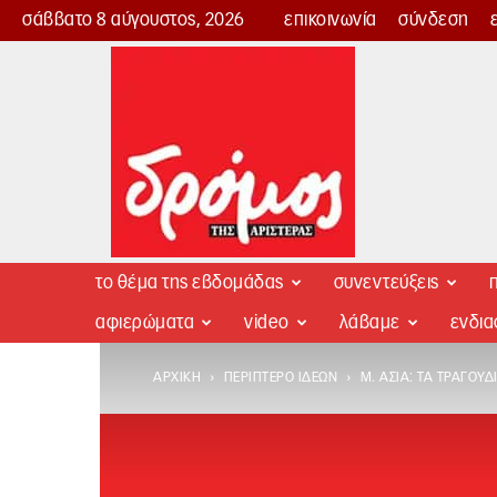
σάββατο 8 αύγουστος, 2026
επικοινωνία
σύνδεση
Δρόμος
της
Αριστεράς
το θέμα της εβδομάδας
συνεντεύξεις
π
αφιερώματα
video
λάβαμε
ενδι
ΑΡΧΙΚΉ
ΠΕΡΊΠΤΕΡΟ ΙΔΕΏΝ
Μ. ΑΣΊΑ: ΤΑ ΤΡΑΓΟΎ