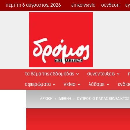
πέμπτη 6 αύγουστος, 2026
επικοινωνία
σύνδεση
ε
Δρόμος
της
Αριστεράς
το θέμα της εβδομάδας
συνεντεύξεις
π
αφιερώματα
video
λάβαμε
ενδι
ΑΡΧΙΚΉ
ΔΙΕΘΝΉ
ΚΥΠΡΟΣ: Ο ΠΆΠΑΣ ΒΕΝΈΔΙΚΤΟΣ 