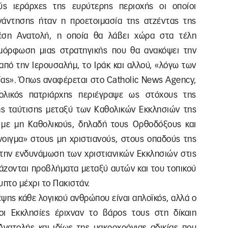
ς ιεράρχες της ευρύτερης περιοχής οι οποίοι
άντησης ήταν η προετοιμασία της ατζέντας της
έση Ανατολή, η οποία θα λάβει χώρα στα τέλη
μόρφωση μιας στρατηγικής που θα ανακόψει την
από την Ιερουσαλήμ, το Ιράκ και αλλού, «λόγω των
ίας». Όπως αναφέρεται στο Catholic News Agency,
ολικός πατριάρχης περιέγραψε ως στόχους της
ς ταύτισης μεταξύ των Καθολικών Εκκλησιών της
 με μη Καθολικούς, δηλαδή τους Ορθοδόξους και
νοιγμα» στους μη χριστιανούς, στους οπαδούς της
, την ενδυνάμωση των χριστιανικών Εκκλησιών στις
άζονται προβλήματα μεταξύ αυτών και του τοπικού
πτο μέχρι το Πακιστάν.
ψης κάθε λογικού ανθρώπου είναι απλοϊκός, αλλά ο
οι Εκκλησίες έριχναν το βάρος τους στη δίκαιη
ατολής και ιδίως της μακροχρόνιας αδικίας που