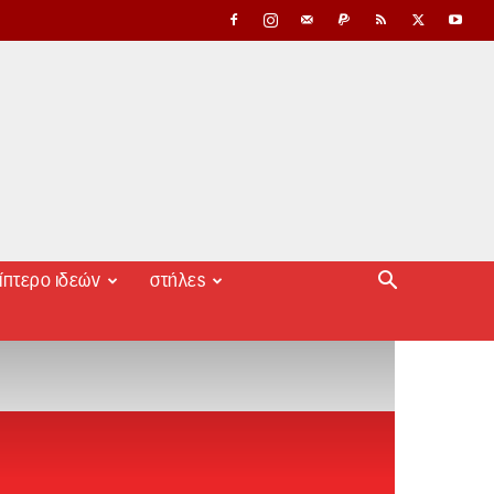
ίπτερο ιδεών
στήλες