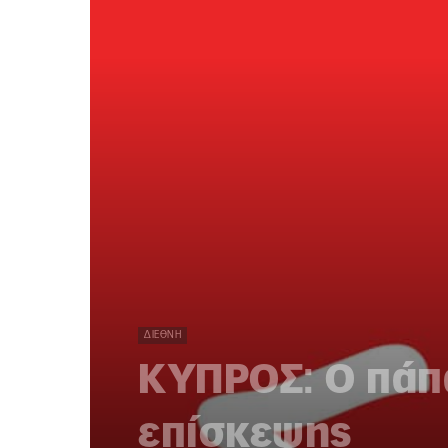
ΔΙΕΘΝΉ
ΚΥΠΡΟΣ: Ο πάπα
επίσκεψης