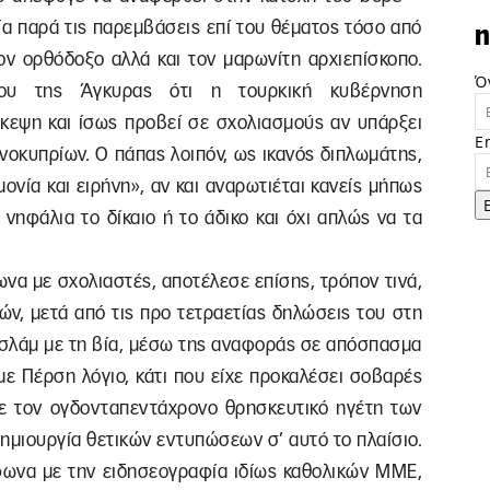
ία παρά τις παρεμβάσεις επί του θέματος τόσο από
n
ον ορθόδοξο αλλά και τον μαρωνίτη αρχιεπίσκοπο.
Ό
χου της Άγκυρας ότι η τουρκική κυβέρνηση
σκεψη και ίσως προβεί σε σχολιασμούς αν υπάρξει
E
νοκυπρίων. Ο πάπας λοιπόν, ως ικανός διπλωμάτης,
ονία και ειρήνη», αν και αναρωτιέται κανείς μήπως
 νηφάλια το δίκαιο ή το άδικο και όχι απλώς να τα
να με σχολιαστές, αποτέλεσε επίσης, τρόπον τινά,
ών, μετά από τις προ τετραετίας δηλώσεις του στη
ο Ισλάμ με τη βία, μέσω της αναφοράς σε απόσπασμα
ε Πέρση λόγιο, κάτι που είχε προκαλέσει σοβαρές
ε τον ογδονταπεντάχρονο θρησκευτικό ηγέτη των
μιουργία θετικών εντυπώσεων σ’ αυτό το πλαίσιο.
μφωνα με την ειδησεογραφία ιδίως καθολικών ΜΜΕ,