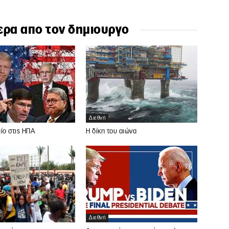
ερα απο τον δημιουργο
Διεθνή
ίο στις ΗΠΑ
Η δίκη του αιώνα
Διεθνή