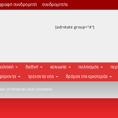
γγραφή συνδρομητή
συνδρομητής
[adrotate group="4"]
ολιτική
διεθνή
κοινωνία
πολιτισμός
περ
αφέροντα
τρέχοντα νέα
δρόμος της αριστεράς
ΚΑΙ ΟΙ ΠΡΟΒΟΛΈΣ ΜΙΑΣ ΕΠΊΣΚΕΨΗΣ