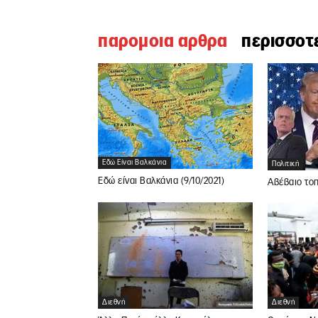
παρομοια αρθρα
περισσοτ
Εδώ Είναι Βαλκάνια
Πολιτική
Εδώ είναι Βαλκάνια (9/10/2021)
Αβέβαιο τοπ
Διεθνή
Διεθνή