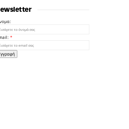
ewsletter
νομα:
mail:
*
Εγγραφή