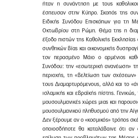
ήταν η συνάντηση με τους καθολικού
έσπευσαν στην Κύπρο. Σκοπός της συν
Ειδικής Συνόδου Επισκόπων για τη Μ
Οκτωβρίου στη Ρώμη. Θέμα της η δια
έξοδο πιστών της Καθολικής Εκκλησίας 
συνθηκών βίας και οικονομικής δυσπραγ
τον περασμένο Μάιο ο αρμένιος καθ
Συνόδου: την «εσωτερική ανανέωση» τη
περιοχής, τη «βελτίωση των σχέσεων»
τους Διαμαρτυρόμενους, αλλά και το «ά
ισλαμικής και εβραϊκής πίστης. Γενικώς
μουσουλμανικές χώρες μιας και παρουσι
μουσουλμανικού πληθυσμού από την Αίγυ
Δεν ξέρουμε αν ο «κοσμικός» τρόπος σκέ
οποιοσδήποτε θα καταλάβαινε ότι αν 
επίλυση των προβλημάτων της Μέσης Αν