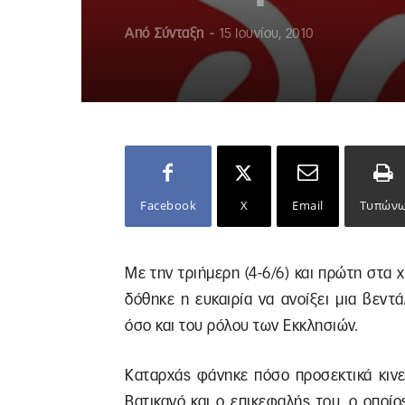
Από
Σύνταξη
-
15 Ιουνίου, 2010
Facebook
X
Email
Τυπών
Με την τριήμερη (4-6/6) και πρώτη στα
δόθηκε η ευκαιρία να ανοίξει μια βεντ
όσο και του ρόλου των Εκκλησιών.
Καταρχάς φάνηκε πόσο προσεκτικά κινε
Βατικανό και ο επικεφαλής του, ο οπο