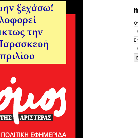
n
Ό
E