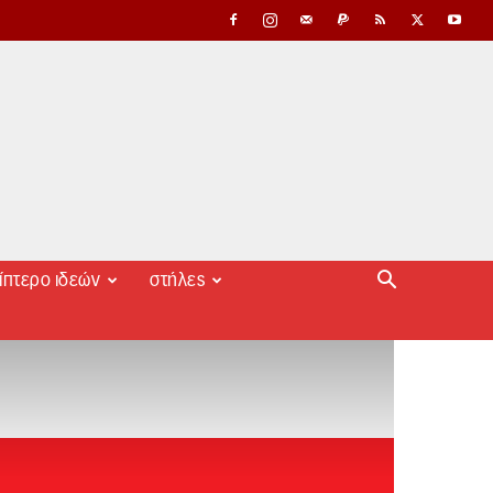
ίπτερο ιδεών
στήλες