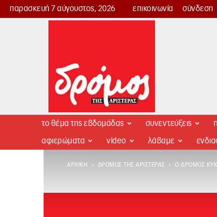
παρασκευή 7 αύγουστος, 2026
επικοινωνία
σύνδεση
Δρόμος
της
Αριστεράς
το θέμα της εβδομάδας
συνεντεύξεις
π
αφιερώματα
video
λάβαμε
ενδι
ΑΡΧΙΚΉ
ΔΡΌΜΟΣ ΤΗΣ ΑΡΙΣΤΕΡΆΣ
Ο ΔΡΌΜΟΣ ΚΥΚ