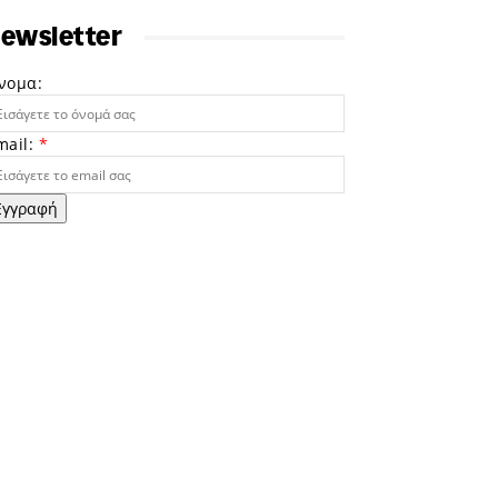
ewsletter
νομα:
mail:
*
Εγγραφή