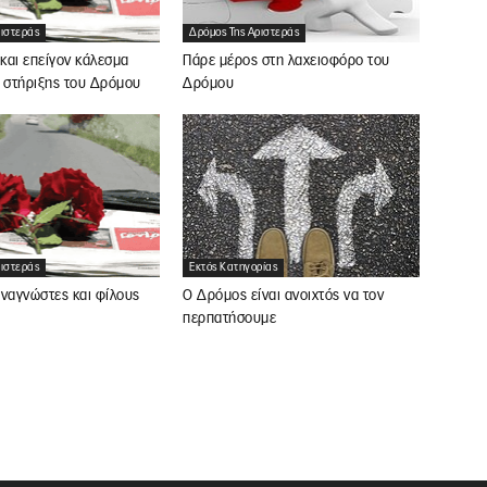
ριστεράς
Δρόμος Της Αριστεράς
και επείγον κάλεσμα
Πάρε μέρος στη λαχειοφόρο του
ς στήριξης του Δρόμου
Δρόμου
ριστεράς
Εκτός Κατηγορίας
ναγνώστες και φίλους
Ο Δρόμος είναι ανοιχτός να τον
περπατήσουμε