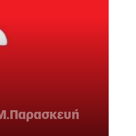
 Μ.Παρασκευή