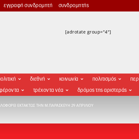
εγγραφή συνδρομητή
συνδρομητής
[adrotate group="4"]
ολιτική
διεθνή
κοινωνία
πολιτισμός
περ
αφέροντα
τρέχοντα νέα
δρόμος της αριστεράς
ΛΟΦΟΡΕΊ ΕΚΤΆΚΤΩΣ ΤΗΝ Μ.ΠΑΡΑΣΚΕΥΉ 29 ΑΠΡΙΛΊΟΥ