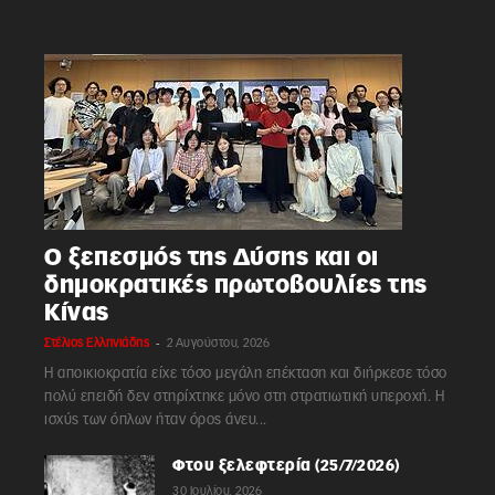
Ο ξεπεσμός της Δύσης και οι
δημοκρατικές πρωτοβουλίες της
Κίνας
-
Στέλιος Ελληνιάδης
2 Αυγούστου, 2026
Η αποικιοκρατία είχε τόσο μεγάλη επέκταση και διήρκεσε τόσο
πολύ επειδή δεν στηρίχτηκε μόνο στη στρατιωτική υπεροχή. Η
ισχύς των όπλων ήταν όρος άνευ...
Φτου ξελεφτερία (25/7/2026)
30 Ιουλίου, 2026