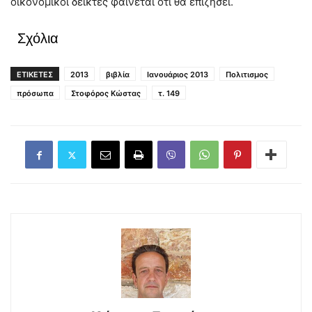
οικονομικοί δείκτες φαίνεται ότι θα επιζήσει.
Σχόλια
ΕΤΙΚΕΤΕΣ
2013
βιβλία
Ιανουάριος 2013
Πολιτισμος
πρόσωπα
Στοφόρος Κώστας
τ. 149