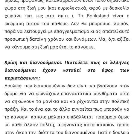
βιβλία, προφανώς, καταλαμβάνουν έναν πολύ σημαντικό
χώρο στη ζωή μου (και κυριολεκτικά, αφού με δυσκολία
χωράνε πια μες στο σπίτι…). Το Bookstand είναι η
έκφραση αυτού του πάθους. Δεν θα μπορούσε, λοιπόν,
παρά να λειτουργεί με επαγγελματισμό κι ας απαιτεί αυτό
προσωπική δαπάνη χρόνου και δυνάμεων. Μα, ό,τι αξίζει
να κάνουμε στη ζωή μας έτσι το κάνουμε.
Κρίση και διανοούμενοι. Πιστεύετε πως οι Έλληνες
διανοούμενοι έχουν «σταθεί στο ύψος των
περιστάσεων»;
Δουλειά των διανοουμένων δεν είναι να βγαίνουν στον
δρόμο για να φωνάζουν επαναστατικά συνθήματα ούτε
να σηκώνουν τα μανίκια και να ρίχνονται στην πολιτική
πράξη. Και το ένα και το άλλο εννοείται πως μπορούν να
το κάνουν -κάποτε μάλιστα επιβάλλεται- παρόμοια όμως
με κάθε άλλον πολίτη, αφήνοντας κατά κάποιον τρόπο
στην άκρη την ιδιότητα του διανοουμένου. Γιατί η δουλειά