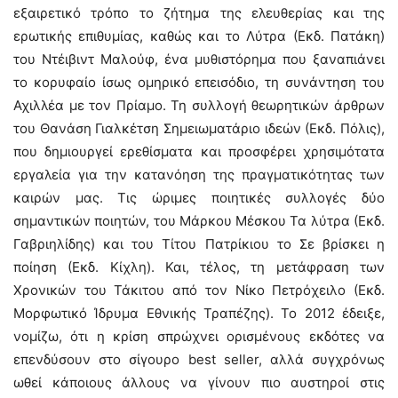
εξαιρετικό τρόπο το ζήτημα της ελευθερίας και της
ερωτικής επιθυμίας, καθώς και το Λύτρα (Εκδ. Πατάκη)
του Ντέιβιντ Μαλούφ, ένα μυθιστόρημα που ξαναπιάνει
το κορυφαίο ίσως ομηρικό επεισόδιο, τη συνάντηση του
Αχιλλέα με τον Πρίαμο. Τη συλλογή θεωρητικών άρθρων
του Θανάση Γιαλκέτση Σημειωματάριο ιδεών (Εκδ. Πόλις),
που δημιουργεί ερεθίσματα και προσφέρει χρησιμότατα
εργαλεία για την κατανόηση της πραγματικότητας των
καιρών μας. Τις ώριμες ποιητικές συλλογές δύο
σημαντικών ποιητών, του Μάρκου Μέσκου Τα λύτρα (Εκδ.
Γαβριηλίδης) και του Τίτου Πατρίκιου το Σε βρίσκει η
ποίηση (Εκδ. Κίχλη). Και, τέλος, τη μετάφραση των
Χρονικών του Τάκιτου από τον Νίκο Πετρόχειλο (Εκδ.
Μορφωτικό Ίδρυμα Εθνικής Τραπέζης). Το 2012 έδειξε,
νομίζω, ότι η κρίση σπρώχνει ορισμένους εκδότες να
επενδύσουν στο σίγουρο best seller, αλλά συγχρόνως
ωθεί κάποιους άλλους να γίνουν πιο αυστηροί στις