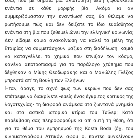
εσάς που με σημαία μια ανιστόρητη θέση ξιφουλκείτε
ενάντια σε κάθε μορφής βία. Ακόμα κι αν
συμμεριζόμασταν την εναντίωσή σας, θα θέλαμε να
ρωτήσουμε πώς και δεν δείξατε το ίδιο ευαίσθητος
ενάντια στη βία που ξεθεμελιώνει την ελληνική κοινωνία;
Δεν είδαμε καμιά ανακοίνωση να καλεί τα μέλη της
Εταιρίας να συμμετάσχουν μαζικά στη διαδήλωση, καμιά
να καταγγέλλει τα χημικά που έπνιξαν τον κόσμο,
κανένα αποτροπιασμό για το παράλογο χτύπημα που
δέχθηκαν ο Μίκης Θεοδωράκης και ο Μανώλης Γλέζος
μπροστά απ’ τη Βουλή των Ελλήνων.
Ήταν, άραγε, το αχνό φως των κεριών που δεν σας
επέτρεψε να διακρίνετε -εσείς ένας έγκριτος κριτικός της
λογοτεχνίας- τη διαφορά ανάμεσα στα ζωντανά μνημεία
και στα αστικά ιστορικά κτίρια του Τσίλερ; Κατά
παρέκβαση σας πληροφορούμε κι απ’ αυτή τη θέση, ότι
για το θέμα του εμπρησμού της Kosta Boda (όχι του
κινηματογράφου Αττικόν, αφού οι πάντες συγκλίνουν