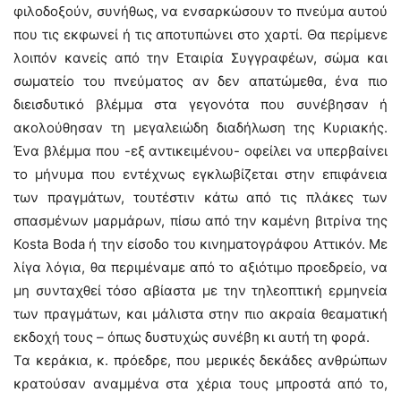
φιλοδοξούν, συνήθως, να ενσαρκώσουν το πνεύμα αυτού
που τις εκφωνεί ή τις αποτυπώνει στο χαρτί. Θα περίμενε
λοιπόν κανείς από την Εταιρία Συγγραφέων, σώμα και
σωματείο του πνεύματος αν δεν απατώμεθα, ένα πιο
διεισδυτικό βλέμμα στα γεγονότα που συνέβησαν ή
ακολούθησαν τη μεγαλειώδη διαδήλωση της Κυριακής.
Ένα βλέμμα που -εξ αντικειμένου- οφείλει να υπερβαίνει
το μήνυμα που εντέχνως εγκλωβίζεται στην επιφάνεια
των πραγμάτων, τουτέστιν κάτω από τις πλάκες των
σπασμένων μαρμάρων, πίσω από την καμένη βιτρίνα της
Kosta Boda ή την είσοδο του κινηματογράφου Αττικόν. Με
λίγα λόγια, θα περιμέναμε από το αξιότιμο προεδρείο, να
μη συνταχθεί τόσο αβίαστα με την τηλεοπτική ερμηνεία
των πραγμάτων, και μάλιστα στην πιο ακραία θεαματική
εκδοχή τους – όπως δυστυχώς συνέβη κι αυτή τη φορά.
Τα κεράκια, κ. πρόεδρε, που μερικές δεκάδες ανθρώπων
κρατούσαν αναμμένα στα χέρια τους μπροστά από το,