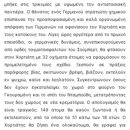
μπήκε στις τρικυμίες με υψωμένη την αντιστασιακή
παντιέρα. Ο θάνατος ενός Γερμανού στρατιώτη-χημικού
επίσπευσε την προαποφασισμένη και καλά οργανωμένη
απόφαση των Γερμανών να αφανίσουν τον Χορτιάτη και
τους κατοίκους του. Λίγες ώρες αργότερα από το πρωινό
επεισόδιο, οι γερμανικές δυνάμεις, συνεπικουρούμενες
από ορδές ταγματασφαλιτών του Σούμπερτ, θα φτάσουν
στον Χορτιάτη με 32 οχήματα έτοιμες να εφαρμόσουν το
προμελετημένο τους σχέδιο. Ξεσπούν σε πράξεις
παράφορης βίας, σκοτώνουν βρέφη, βιάζουν, εκτελούν
εν ψυχρώ, καίνε και λεηλατούν. Συγκεντρώνουν όσους
δεν έχουν εγκαταλείψει το χωριό στο φούρνο του
Γκουραμάνη και το σπίτι του Νταμπούδη, μετατρέποντας
τους δύο χώρους σε νέα κρεματόρια. Ο απολογισμός θα
είναι τραγικός: 149 άτομα θα καούν ζωντανά ή θα
εκτελεστούν, από τα οποία τα 51 κάτω των 18 ετών. Ο
Χορτιάτης θα ζήσει ένα ολοκαύτωμα, θα γραφεί για