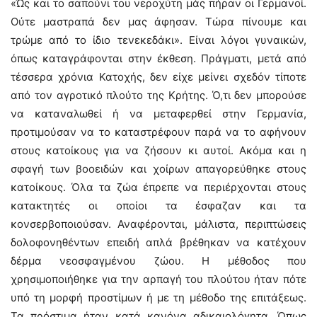
«Ώς και το σαπούνι του νεροχύτη μάς πήραν οι Γερμανοί.
Ούτε μαστραπά δεν μας άφησαν. Τώρα πίνουμε και
τρώμε από το ίδιο τενεκεδάκι». Είναι λόγοι γυναικών,
όπως καταγράφονται στην έκθεση. Πράγματι, μετά από
τέσσερα χρόνια Κατοχής, δεν είχε μείνει σχεδόν τίποτε
από τον αγροτικό πλούτο της Κρήτης. Ό,τι δεν μπορούσε
να καταναλωθεί ή να μεταφερθεί στην Γερμανία,
προτιμούσαν να το καταστρέφουν παρά να το αφήνουν
στους κατοίκους για να ζήσουν κι αυτοί. Ακόμα και η
σφαγή των βοοειδών και χοίρων απαγορεύθηκε στους
κατοίκους. Όλα τα ζώα έπρεπε να περιέρχονται στους
κατακτητές οι οποίοι τα έσφαζαν και τα
κονσερβοποιούσαν. Αναφέρονται, μάλιστα, περιπτώσεις
δολοφονηθέντων επειδή απλά βρέθηκαν να κατέχουν
δέρμα νεοσφαγμένου ζώου. Η μέθοδος που
χρησιμοποιήθηκε για την αρπαγή του πλούτου ήταν πότε
υπό τη μορφή προστίμων ή με τη μέθοδο της επιτάξεως.
Τα πρόστιμα ήταν κατά κανόνα αδικαιολόγητα. Όπως