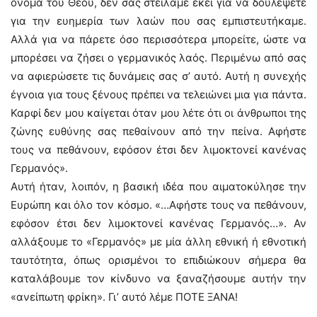
όνομα του Θεού, δεν σας στείλαμε εκεί για να δουλέψετε
για την ευημερία των λαών που σας εμπιστευτήκαμε.
Αλλά για να πάρετε όσο περισσότερα μπορείτε, ώστε να
μπορέσει να ζήσει ο γερμανικός λαός. Περιμένω από σας
να αφιερώσετε τις δυνάμεις σας σ’ αυτό. Αυτή η συνεχής
έγνοια για τους ξένους πρέπει να τελειώνει μια για πάντα.
Καρφί δεν μου καίγεται όταν μου λέτε ότι οι άνθρωποι της
ζώνης ευθύνης σας πεθαίνουν από την πείνα. Αφήστε
τους να πεθάνουν, εφόσον έτσι δεν λιμοκτονεί κανένας
Γερμανός».
Αυτή ήταν, λοιπόν, η βασική ιδέα που αιματοκύλησε την
Ευρώπη και όλο τον κόσμο. «…Αφήστε τους να πεθάνουν,
εφόσον έτσι δεν λιμοκτονεί κανένας Γερμανός…». Αν
αλλάξουμε το «Γερμανός» με μία άλλη εθνική ή εθνοτική
ταυτότητα, όπως ορισμένοι το επιδιώκουν σήμερα θα
καταλάβουμε τον κίνδυνο να ξαναζήσουμε αυτήν την
«ανείπωτη φρίκη». Γι’ αυτό λέμε ΠΟΤΕ ΞΑΝΑ!