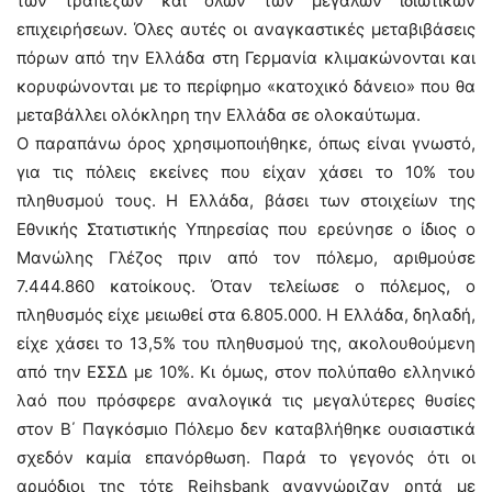
των τραπεζών και όλων των μεγάλων ιδιωτικών
επιχειρήσεων. Όλες αυτές οι αναγκαστικές μεταβιβάσεις
πόρων από την Ελλάδα στη Γερμανία κλιμακώνονται και
κορυφώνονται με το περίφημο «κατοχικό δάνειο» που θα
μεταβάλλει ολόκληρη την Ελλάδα σε ολοκαύτωμα.
Ο παραπάνω όρος χρησιμοποιήθηκε, όπως είναι γνωστό,
για τις πόλεις εκείνες που είχαν χάσει το 10% του
πληθυσμού τους. Η Ελλάδα, βάσει των στοιχείων της
Εθνικής Στατιστικής Υπηρεσίας που ερεύνησε ο ίδιος ο
Μανώλης Γλέζος πριν από τον πόλεμο, αριθμούσε
7.444.860 κατοίκους. Όταν τελείωσε ο πόλεμος, ο
πληθυσμός είχε μειωθεί στα 6.805.000. Η Ελλάδα, δηλαδή,
είχε χάσει το 13,5% του πληθυσμού της, ακολουθούμενη
από την ΕΣΣΔ με 10%. Κι όμως, στον πολύπαθο ελληνικό
λαό που πρόσφερε αναλογικά τις μεγαλύτερες θυσίες
στον Β΄ Παγκόσμιο Πόλεμο δεν καταβλήθηκε ουσιαστικά
σχεδόν καμία επανόρθωση. Παρά το γεγονός ότι οι
αρμόδιοι της τότε Reihsbank αναγνώριζαν ρητά με