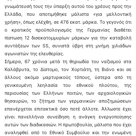
γνωμάτευσή τους την ύπαρξη αυτού του χρέους προς την
Ελλάδα, που αποτιμήθηκε μάλιστα «για μελλοντική
χρήση», όπως ελέχθη, σε 476 εκατ. μάρκα. Το γεγονός ότι
ο κρατικός προϋπολογισμός της Γερμανίας διαθέτει
πίστωση 12 δισεκατομμυρίων μάρκων για την καταβολή
συντάξεων των SS, συνιστά ύβρη στη μνήμη χιλιάδων
αγωνιστών της ελευθερίας.
Σήμερα, 67 χρόνια μετά τη θηριωδία του ναζισμού στα
Καλάβρυτα, το Δίστομο, τον Χορτιάτη, τη Βιάνο και σε
άλλους ακόμα μαρτυρικούς τόπους, ύστερα από τη
γενικευμένη λεηλασία του εθνικού πλούτου, της
περιουσίας των Ελλήνων ποιτών, των αρχαιολογικών
θησαυρών, το ζήτημα των γερμανικών αποζημιώσεων
επανέρχεται επιτακτικά όσο ποτέ άλλοτε. Άλλωστε έχει
γίνει πανελλήνια συνείδηση η ανάγκη ενεργοποίησης
αυτών των διαδικασιών. Η πρωτοβουλία, μάλιστα που έχει
αναληφθεί από το Εθνικό Συμβούλιο και την ενωμένη