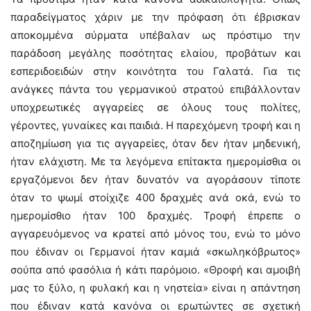
παραδείγματος χάριν με την πρόφαση ότι έβρισκαν
αποκομμένα σύρματα υπέβαλαν ως πρόστιμο την
παράδοση μεγάλης ποσότητας ελαίου, προβάτων και
εσπεριδοειδών στην κοινότητα του Γαλατά. Για τις
ανάγκες πάντα του γερμανικού στρατού επιβάλλονταν
υποχρεωτικές αγγαρείες σε όλους τους πολίτες,
γέροντες, γυναίκες και παιδιά. Η παρεχόμενη τροφή και η
αποζημίωση για τις αγγαρείες, όταν δεν ήταν μηδενική,
ήταν ελάχιστη. Με τα λεγόμενα επίτακτα ημερομίσθια οι
εργαζόμενοι δεν ήταν δυνατόν να αγοράσουν τίποτε
όταν το ψωμί στοίχιζε 400 δραχμές ανά οκά, ενώ το
ημερομίσθιο ήταν 100 δραχμές. Τροφή έπρεπε ο
αγγαρευόμενος να κρατεί από μόνος του, ενώ το μόνο
που έδιναν οι Γερμανοί ήταν καμιά «σκωληκόβρωτος»
σούπα από φασόλια ή κάτι παρόμοιο. «Θροφή και αμοιβή
μας το ξύλο, η φυλακή και η νηστεία» είναι η απάντηση
που έδιναν κατά κανόνα οι ερωτώντες σε σχετική