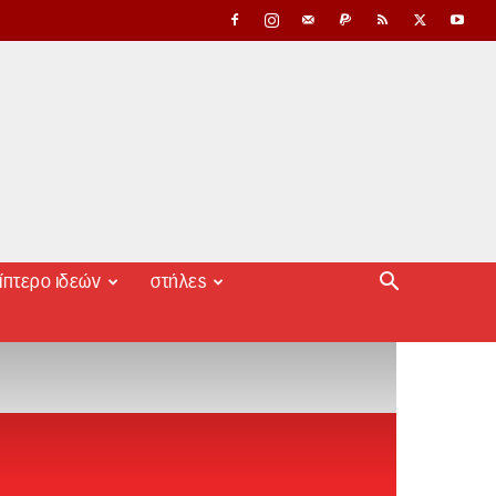
ίπτερο ιδεών
στήλες