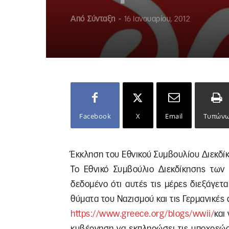
Από
Σύνταξη
-
16 Ιανουαρίου, 2012
Facebook
X
Email
Τυπών
Έκκληση του Εθνικού Συμβουλίου Διεκδί
Το Εθνικό Συμβούλιο Διεκδίκησης των
δεδομένο ότι αυτές τις μέρες διεξάγετα
θύματα του Ναζισμού και τις Γερμανικές 
https://www.greece.org/blogs/wwii/
και
κυβέρνηση να εκπληρώσει τις υποχρεώσε