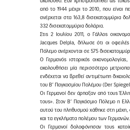
ακόλουθο: Εάν χρησιμοποιηθεί ως τόκο
από το 1944 μέχρι το 2010, που είναι π
ανέρχεται στα 163,8 δισεκατομμύρια δ
332 δισεκατομμύρια δολάρια.
Στις 2 Ιουλίου 2011, ο Γάλλος οικονο
Jacques Delpla, δήλωσε ότι οι οφειλέ
Πόλεμο ανέρχονται σε 575 δισεκατομμύρια 
Ο Γερμανός ιστορικός οικονομολογίας,
ακολουθήσει μία περισσότερο μετριοπα
ενδέχεται να βρεθεί αντιμέτωπη δικαιο
του Β’ Παγκοσμίου Πολέμου (Der Spiegel, J
Οι Γερμανοί δεν άρπαξαν από τους Έλλ
τους». Στον Β’ Παγκόσμιο Πόλεμο η Ελ
αυτού του πληθυσμού χάθηκε στη μάχη, 
και τα εγκλήματα πολέμου των Γερμανών.
Οι Γερμανοί δολοφόνησαν τους κατοί