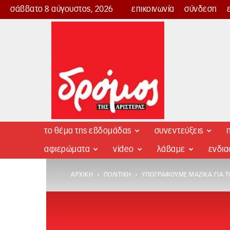
σάββατο 8 αύγουστος, 2026
επικοινωνία
σύνδεση
Δρόμος
της
Αριστεράς
το θέμα της εβδομάδας
συνεντεύξεις
π
αφιερώματα
video
λάβαμε
ενδι
ΑΡΧΙΚΉ
ΠΟΛΙΤΙΚΉ
ΥΠΟΓΡΆΦΟΥΜΕ ΜΑΖΙΚΆ ΓΙΑ ΤΟ