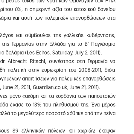
ς ο μέσος τόκος των Κρατικών Ομολόγων των ΗΠΑ
ερίπου 6%, η σημερινή αξία του κατοχικού δανείου
ολάρια και αυτή των πολεμικών επανορθώσεων στα
μολόγος και σύμβουλος της γαλλικής κυβέρνησης,
ς της Γερμανίας στην Ελλάδα για το Β’ Παγκόσμιο
δολάρια (Les Echos, Saturday, July 2, 2011).
 dr Albrecht Ritschl, συνέστησε στη Γερμανία να
θή πολιτική στην ευρωκρίση του 2008-2011, διότι
λογημένων απαιτήσεων για πολεμικές επανορθώσεις
une 21, 2011, Guardian.co.uk, June 21, 2011).
ηνες μόνο «ακόμη και τα κορδόνια των παπουτσιών
λάδα έχασε το 13% του πληθυσμού της. Ένα μέρος
αλλά το μεγαλύτερο ποσοστό χάθηκε από την πείνα
κους 89 ελληνικών πόλεων και χωριών, έκαψαν