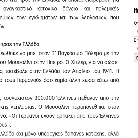
 αναγκαστικό κατοχικό δάνειο και πολεμικές
n
ημιών, των εγκλημάτων και των λεηλασιών, που
Ό
νών…
E
 προς την Ελλάδα
ρεώθηκε να μπει στον Β’ Παγκόσμιο Πόλεμο με την
υ Μουσολίνι στην Ήπειρο. Ο Χίτλερ, για να σώσει
α, εισέβαλε στην Ελλάδα τον Απρίλιο του 1941. Η
ό τους Γερμανούς όσο καμία άλλη χώρα κάτω από
, τουλάχιστον 300.000 Έλληνες πέθαναν από την
ικής λεηλασίας. Ο Μουσολίνι παραπονέθηκε στον
νο: «Οι Γερμανοί έχουν αρπάξει από τους Έλληνες
ους».
 Ελλάδα όχι μόνο υπέρογκες δαπάνες κατοχής, αλλά