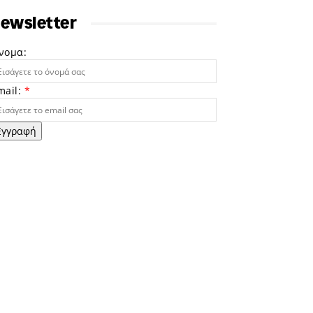
ewsletter
νομα:
mail:
*
Εγγραφή