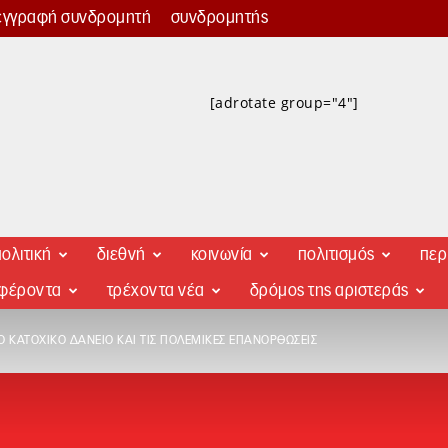
εγγραφή συνδρομητή
συνδρομητής
[adrotate group="4"]
ολιτική
διεθνή
κοινωνία
πολιτισμός
περ
αφέροντα
τρέχοντα νέα
δρόμος της αριστεράς
 ΚΑΤΟΧΙΚΌ ΔΆΝΕΙΟ ΚΑΙ ΤΙΣ ΠΟΛΕΜΙΚΈΣ ΕΠΑΝΟΡΘΏΣΕΙΣ