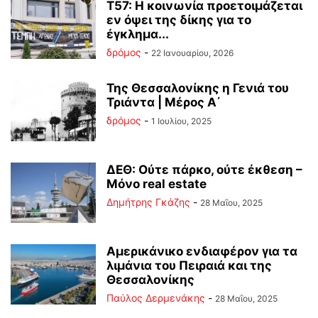
Τ57: Η κοινωνία προετοιμάζεται
εν όψει της δίκης για το
έγκλημα...
δρόμος
-
22 Ιανουαρίου, 2026
Της Θεσσαλονίκης η Γενιά του
Τριάντα | Μέρος Α΄
δρόμος
-
1 Ιουλίου, 2025
ΔΕΘ: Ούτε πάρκο, ούτε έκθεση –
Μόνο real estate
Δημήτρης Γκάζης
-
28 Μαΐου, 2025
Αμερικάνικο ενδιαφέρον για τα
λιμάνια του Πειραιά και της
Θεσσαλονίκης
Παύλος Δερμενάκης
-
28 Μαΐου, 2025