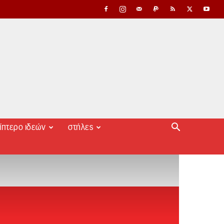
ίπτερο ιδεών
στήλες