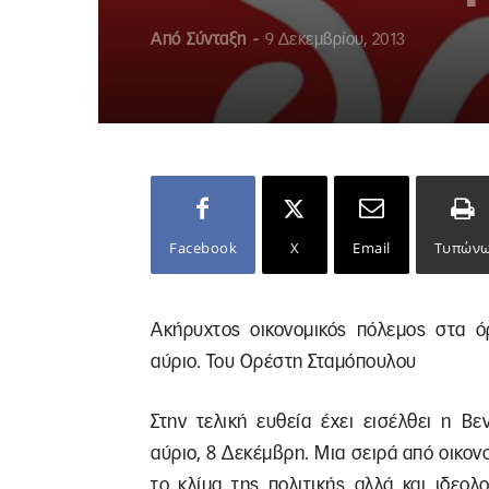
Από
Σύνταξη
-
9 Δεκεμβρίου, 2013
Facebook
X
Email
Τυπών
Ακήρυχτος οικονομικός πόλεμος στα ό
αύριο. Του Ορέστη Σταμόπουλου
Στην τελική ευθεία έχει εισέλθει η Βε
αύριο, 8 Δεκέμβρη. Μια σειρά από οικονο
το κλίμα της πολιτικής αλλά και ιδεο