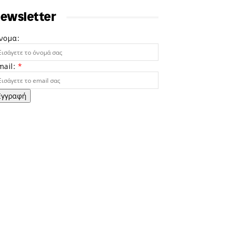
ewsletter
νομα:
mail:
*
Εγγραφή