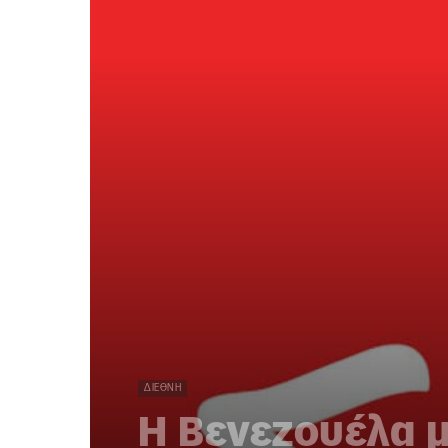
ΔΙΕΘΝΉ
Η Βενεζουέλα 