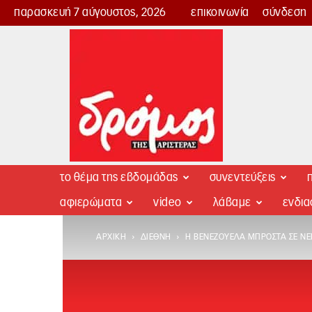
παρασκευή 7 αύγουστος, 2026
επικοινωνία
σύνδεση
Δρόμος
της
Αριστεράς
το θέμα της εβδομάδας
συνεντεύξεις
π
αφιερώματα
video
λάβαμε
ενδι
ΑΡΧΙΚΉ
ΔΙΕΘΝΉ
Η ΒΕΝΕΖΟΥΈΛΑ ΜΠΡΟΣΤΆ ΣΕ ΝΈ