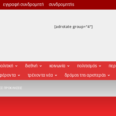
εγγραφή συνδρομητή
συνδρομητής
[adrotate group="4"]
ολιτική
διεθνή
κοινωνία
πολιτισμός
περ
αφέροντα
τρέχοντα νέα
δρόμος της αριστεράς
ΕΣ ΠΡΟΚΛΉΣΕΙΣ