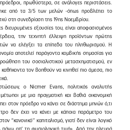
 πρόεδροι, πρωθύστερα, σε ανάλογες περιστάσεις.
ηκε από τα 3/5 των μελών -όπως προβλέπει το
σχύ στη συνεδρίαση της 19ης Νοεμβρίου.
ες διευρυμένες εξουσίες του, είναι αποφασισμένος
έρδεια, την τεχνητή έλλειψη προϊόντων πρώτης
τών να ελέγξει τα επίπεδα του πληθωρισμού. Η
κονομία αποτελεί παράγοντα κομβικής σημασίας για
 προώθηση του σοσιαλιστικού μετασχηματισμού, εν
 καθήκοντα τον βοηθούν να κινηθεί πιο άμεσα, πιο
ικά.
τώσεων, ο Nicmer Evans, πολιτικός αναλυτής
ιμέτωποι με μια πραγματική και βαθιά οικονομική
πει στον πρόεδρο να κάνει σε διάστημα μηνών ό,τι
τρο δεν έχει να κάνει με κάποια παράμετρο του
ον “κανονικό’’ καπιταλισμό, γιατί δεν είναι λογικό
 πάνω απ’ τη φυσιολογική τιμή». Από την πλευρά