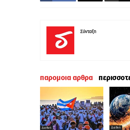
Σύνταξη
παρομοια αρθρα
περισσοτ
Διεθνή
Διεθνή