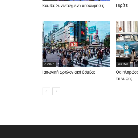
Γυρίζει
Κούβα: Συντεταγμένη υποχώρηση;
Διεθνή
Διεθνή
Θα πληρώσο
Ιαπωνική ωρολογιακή βόμβα;
τη νύφη;