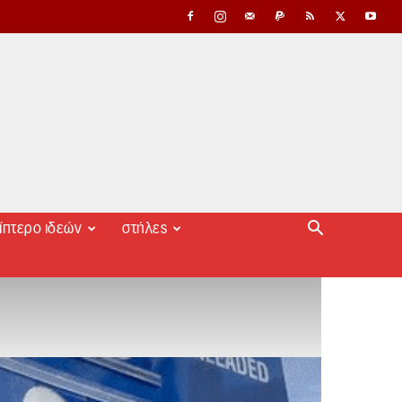
ίπτερο ιδεών
στήλες