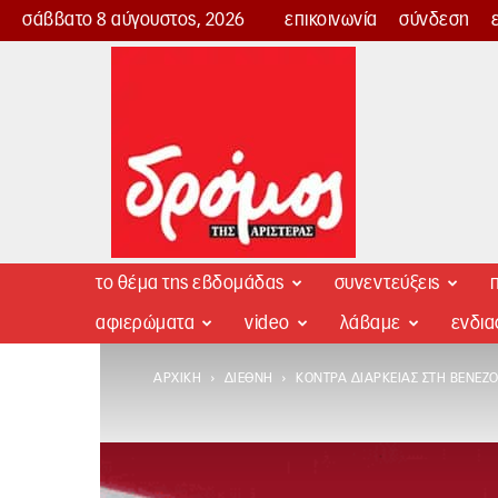
σάββατο 8 αύγουστος, 2026
επικοινωνία
σύνδεση
Δρόμος
της
Αριστεράς
το θέμα της εβδομάδας
συνεντεύξεις
π
αφιερώματα
video
λάβαμε
ενδι
ΑΡΧΙΚΉ
ΔΙΕΘΝΉ
ΚΌΝΤΡΑ ΔΙΑΡΚΕΊΑΣ ΣΤΗ ΒΕΝΕΖ