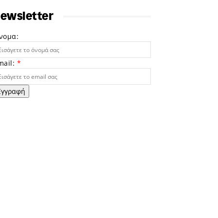
ewsletter
νομα:
mail:
*
Εγγραφή