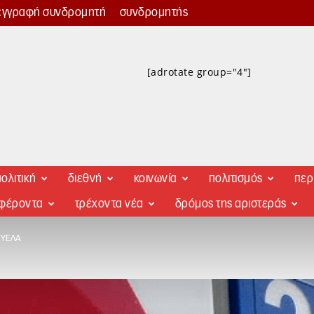
εγγραφή συνδρομητή
συνδρομητής
[adrotate group="4"]
ολιτική
διεθνή
κοινωνία
πολιτισμός
περ
αφέροντα
τρέχοντα νέα
δρόμος της αριστεράς
ΟΥΈΛΑ