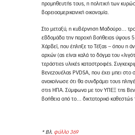
προμηθευτής τους, η πολιτική των κυρώ
βορειοαμερικανική οικονομία.
Στο μεταξύ, η κυβέρνηση Μαδούρο… τρολ
εβδομάδα την παροχή βοήθειας ύψους 5
Χάρβεϊ, που έπληξε το Τέξας – όπου η 
αρχών (ας είναι καλά το δόγμα του «λιγ
τεράστιες υλικές καταστροφές. Συγκεκριμ
Βενεζουέλας PVDSA, που έχει μπει στο 
ανακοίνωσε ότι θα συνδράμει τους πληγέ
στις ΗΠΑ. Σύμφωνα με τον ΥΠΕΞ της Βεν
βοήθεια από το… δικτατορικό καθεστώς
* Βλ.
φύλλο 369