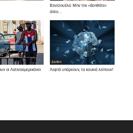
Βενεζουέλα: Μην την «βοηθάτε»
άλλο…
Διεθνή
υν οι Λατινοαμερικάνοι
Λεφτά υπάρχουν, τα κουκιά λείπουν!