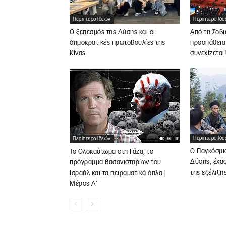
Περίπτερο Ιδεών
Περίπτερο Ιδ
Ο ξεπεσμός της Δύσης και οι
Από τη Σοβι
δημοκρατικές πρωτοβουλίες της
προσπάθεια 
Κίνας
συνεχίζεται
Περίπτερο Ιδ
Περίπτερο Ιδεών
Ο Παγκόσμιο
Το Ολοκαύτωμα στη Γάζα, το
Δύσης, έχα
πρόγραμμα βασανιστηρίων του
της εξέλιξη
Ισραήλ και τα πειραματικά όπλα |
Μέρος Α΄