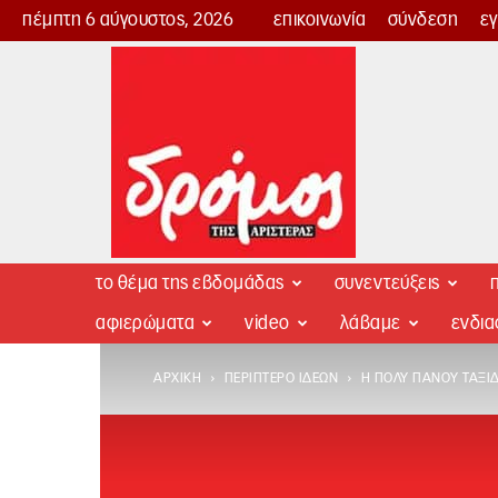
πέμπτη 6 αύγουστος, 2026
επικοινωνία
σύνδεση
ε
Δρόμος
της
Αριστεράς
το θέμα της εβδομάδας
συνεντεύξεις
π
αφιερώματα
video
λάβαμε
ενδι
ΑΡΧΙΚΉ
ΠΕΡΊΠΤΕΡΟ ΙΔΕΏΝ
Η ΠΌΛΥ ΠΆΝΟΥ ΤΑΞΙ