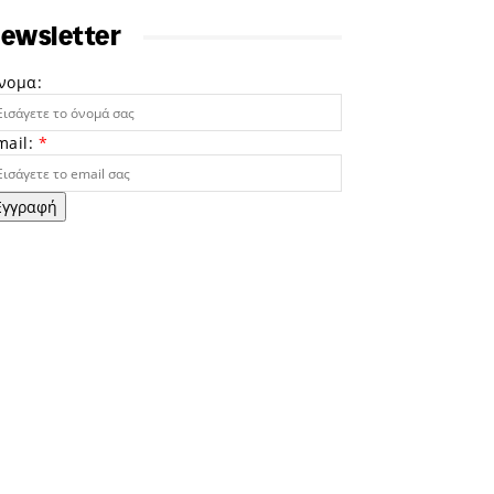
ewsletter
νομα:
mail:
*
Εγγραφή