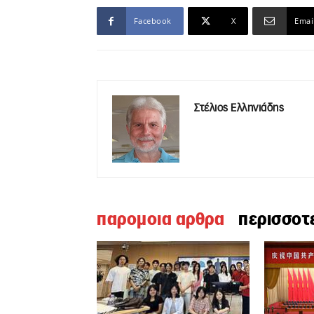
Facebook
X
Emai
Στέλιος Ελληνιάδης
παρομοια αρθρα
περισσοτ