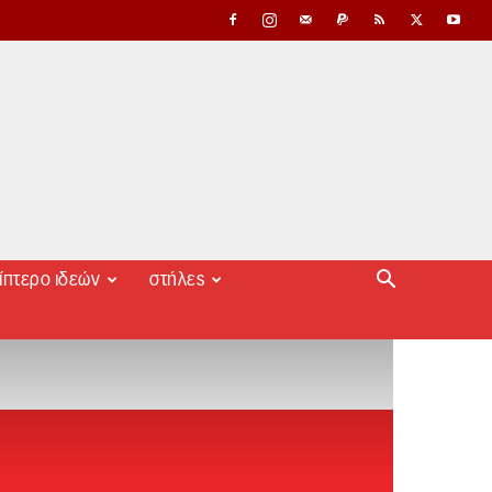
ίπτερο ιδεών
στήλες