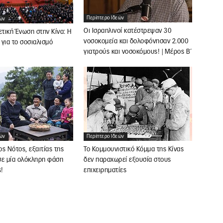
Περίπτερο Ιδεών
εών
Οι Ισραηλινοί κατέστρεψαν 30
ετική Ένωση στην Κίνα: Η
νοσοκομεία και δολοφόνησαν 2.000
για το σοσιαλισμό
γιατρούς και νοσοκόμους! | Μέρος Β΄
!
εών
Περίπτερο Ιδεών
ς Νότος, εξαιτίας της
Το Κομμουνιστικό Κόμμα της Κίνας
σε μία ολόκληρη φάση
δεν παραχωρεί εξουσία στους
ς!
επιχειρηματίες