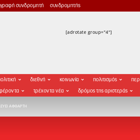
γγραφή συνδρομητή
συνδρομητής
[adrotate group="4"]
ολιτική
διεθνή
κοινωνία
πολιτισμός
περ
αφέροντα
τρέχοντα νέα
δρόμος της αριστεράς
ΔΕΎΕΙ ΆΦΘΑΡΤΗ