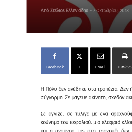
Από
Στέλιος Ελληνιάδης
-
7 Οκτωβρίου, 2013
Facebook
X
Email
Τυπών
Η Πόλυ δεν ανέβηκε στα τραπέζια. Δεν ή
σύγκορμη. Σε μάγευε ακίνητη, σχεδόν ακ
Σε άγγιζε, σε τύλιγε με ένα αραχνοΰφ
κούνημα του κεφαλιού, μια ελαφριά κλίσ
και η αναπνοή της στο τραγούδι δεν γ