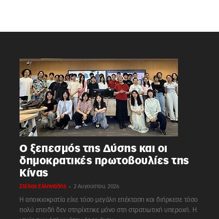
Ο ξεπεσμός της Δύσης και οι
δημοκρατικές πρωτοβουλίες της
Κίνας
-
Στέλιος Ελληνιάδης
2 Αυγούστου, 2026
Η αποικιοκρατία είχε τόσο μεγάλη επέκταση και διήρκεσε τόσο
πολύ επειδή δεν στηρίχτηκε μόνο στη στρατιωτική υπεροχή. Η