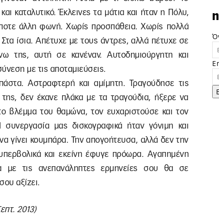
αι καταλυτικό. Έκλεινες τα μάτια και ήταν η Πόλυ,
n
ποτε άλλη φωνή. Χωρίς προσπάθεια. Χωρίς πολλά
Ό
Στα ίσια. Απέτυχε με τους άντρες, αλλά πέτυχε σε
νω της, αυτή σε κανέναν. Αυτοδημιούργητη και
E
σύνεση με τις αποταμιεύσεις.
πάστα. Αστραφτερή και αμίμητη. Τραγούδησε τις
 της, δεν έκανε πλάκα με τα τραγούδια, ήξερε να
το βλέμμα του θαμώνα, τον ευχαριστούσε και τον
 συνεργασία μας δισκογραφικά ήταν γόνιμη και
να γίνει κουμπάρα. Την απογοήτευσα, αλλά δεν την
περβολικά και εκείνη έφυγε πρόωρα. Αγαπημένη
ια με τις ανεπανάληπτες ερμηνείες σου θα σε
ου αξίζει.
επτ. 2013)