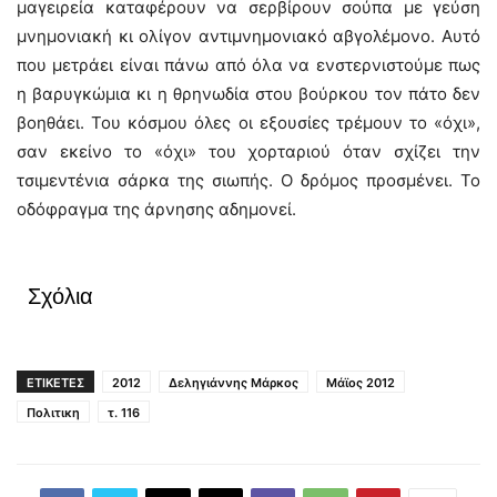
μαγειρεία καταφέρουν να σερβίρουν σούπα με γεύση
μνημονιακή κι ολίγον αντιμνημονιακό αβγολέμονο. Αυτό
που μετράει είναι πάνω από όλα να ενστερνιστούμε πως
η βαρυγκώμια κι η θρηνωδία στου βούρκου τον πάτο δεν
βοηθάει. Του κόσμου όλες οι εξουσίες τρέμουν το «όχι»,
σαν εκείνο το «όχι» του χορταριού όταν σχίζει την
τσιμεντένια σάρκα της σιωπής. Ο δρόμος προσμένει. Το
οδόφραγμα της άρνησης αδημονεί.
Σχόλια
ΕΤΙΚΕΤΕΣ
2012
Δεληγιάννης Μάρκος
Μάϊος 2012
Πολιτικη
τ. 116