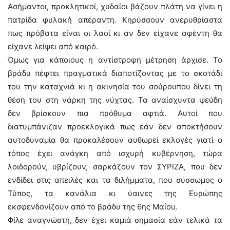
Ασήμαντοι, προκλητικοί, χυδαίοι βάζουν πλάτη να γίνει η
πατρίδα φυλακή απέραντη. Κηρύσσουν ανερυθρίαστα
πως πρόβατα είναι οι λαοί κι αν δεν είχανε αφέντη θα
είχανε λείψει από καιρό.
Όμως για κάποιους η αντίστροφη μέτρηση άρχισε. Το
βράδυ πέφτει πραγματικά διαποτίζοντας με το σκοτάδι
του την καταχνιά κι η ακινησία του σούρουπου δίνει τη
θέση του στη νάρκη της νύχτας. Τα αναίσχυντα ψεύδη
δεν βρίσκουν πια πρόθυμα αφτιά. Αυτοί που
διατυμπάνιζαν προεκλογικά πως εάν δεν αποκτήσουν
αυτοδυναμία θα προκαλέσουν αυθωρεί εκλογές γιατί ο
τόπος έχει ανάγκη από ισχυρή κυβέρνηση, τώρα
λοιδορούν, υβρίζουν, σαρκάζουν τον ΣΥΡΙΖΑ, που δεν
ενδίδει στις απειλές και τα διλήμματα, που σύσσωμος ο
Τύπος, τα κανάλια κι ύαινες της Ευρώπης
εκσφενδονίζουν από το βράδυ της 6ης Μαΐου.
Φίλε αναγνώστη, δεν έχει καμιά σημασία εάν τελικά τα