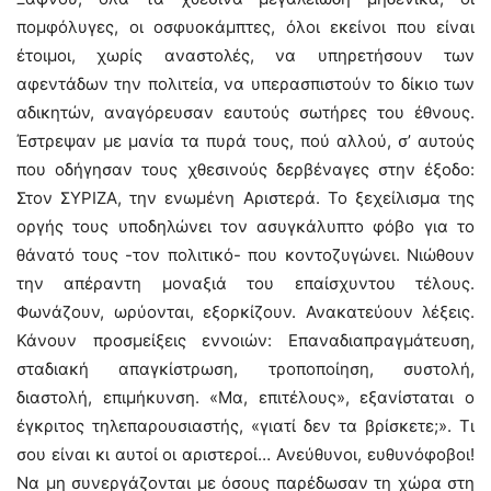
πομφόλυγες, οι οσφυοκάμπτες, όλοι εκείνοι που είναι
έτοιμοι, χωρίς αναστολές, να υπηρετήσουν των
αφεντάδων την πολιτεία, να υπερασπιστούν το δίκιο των
αδικητών, αναγόρευσαν εαυτούς σωτήρες του έθνους.
Έστρεψαν με μανία τα πυρά τους, πού αλλού, σ’ αυτούς
που οδήγησαν τους χθεσινούς δερβέναγες στην έξοδο:
Στον ΣΥΡΙΖΑ, την ενωμένη Αριστερά. Το ξεχείλισμα της
οργής τους υποδηλώνει τον ασυγκάλυπτο φόβο για το
θάνατό τους -τον πολιτικό- που κοντοζυγώνει. Νιώθουν
την απέραντη μοναξιά του επαίσχυντου τέλους.
Φωνάζουν, ωρύονται, εξορκίζουν. Ανακατεύουν λέξεις.
Κάνουν προσμείξεις εννοιών: Επαναδιαπραγμάτευση,
σταδιακή απαγκίστρωση, τροποποίηση, συστολή,
διαστολή, επιμήκυνση. «Μα, επιτέλους», εξανίσταται ο
έγκριτος τηλεπαρουσιαστής, «γιατί δεν τα βρίσκετε;». Τι
σου είναι κι αυτοί οι αριστεροί… Ανεύθυνοι, ευθυνόφοβοι!
Να μη συνεργάζονται με όσους παρέδωσαν τη χώρα στη