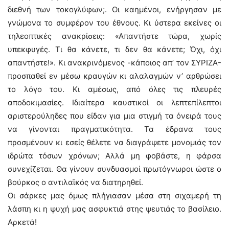
διεθνή των τοκογλύφων;. Οι καημένοι, ενήργησαν με
γνώμονα το συμφέρον του έθνους. Κι ύστερα εκείνες οι
τηλεοπτικές ανακρίσεις: «Απαντήστε τώρα, χωρίς
υπεκφυγές. Τι θα κάνετε, τι δεν θα κάνετε; Όχι, όχι
απαντήστε!». Κι ανακρινόμενος -κάποιος απ’ τον ΣΥΡΙΖΑ-
προσπαθεί εν μέσω κραυγών κι αλαλαγμών ν’ αρθρώσει
το λόγο του. Κι αμέσως, από όλες τις πλευρές
αποδοκιμασίες. Ιδιαίτερα καυστικοί οι λεπτεπίλεπτοι
αριστερούληδες που είδαν για μια στιγμή τα όνειρά τους
να γίνονται πραγματικότητα. Τα έδρανα τους
προσμένουν κι εσείς θέλετε να διαγράψετε μονομιάς τον
ιδρώτα τόσων χρόνων; Αλλά μη φοβάστε, η φάρσα
συνεχίζεται. Θα γίνουν συνδυασμοί πρωτόγνωροι ώστε ο
βούρκος ο αντιλαϊκός να διατηρηθεί.
Οι σάρκες μας όμως πλήγιασαν μέσα στη σιχαμερή τη
λάσπη κι η ψυχή μας ασφυκτιά στης ψευτιάς το βασίλειο.
Αρκετά!