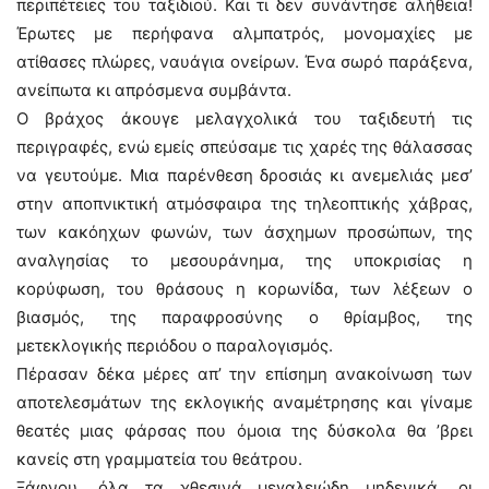
περιπέτειες του ταξιδιού. Και τι δεν συνάντησε αλήθεια!
Έρωτες με περήφανα αλμπατρός, μονομαχίες με
ατίθασες πλώρες, ναυάγια ονείρων. Ένα σωρό παράξενα,
ανείπωτα κι απρόσμενα συμβάντα.
Ο βράχος άκουγε μελαγχολικά του ταξιδευτή τις
περιγραφές, ενώ εμείς σπεύσαμε τις χαρές της θάλασσας
να γευτούμε. Μια παρένθεση δροσιάς κι ανεμελιάς μεσ’
στην αποπνικτική ατμόσφαιρα της τηλεοπτικής χάβρας,
των κακόηχων φωνών, των άσχημων προσώπων, της
αναλγησίας το μεσουράνημα, της υποκρισίας η
κορύφωση, του θράσους η κορωνίδα, των λέξεων ο
βιασμός, της παραφροσύνης ο θρίαμβος, της
μετεκλογικής περιόδου ο παραλογισμός.
Πέρασαν δέκα μέρες απ’ την επίσημη ανακοίνωση των
αποτελεσμάτων της εκλογικής αναμέτρησης και γίναμε
θεατές μιας φάρσας που όμοια της δύσκολα θα ’βρει
κανείς στη γραμματεία του θεάτρου.
Ξάφνου, όλα τα χθεσινά μεγαλειώδη μηδενικά, οι