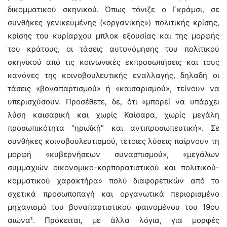
δικομματικού σκηνικού. Όπως τόνιζε ο Γκράμσι, σε
συνθήκες γενικευμένης («οργανικής») πολιτικής κρίσης,
κρίσης του κυρίαρχου μπλοκ εξουσίας και της μορφής
του κράτους, οι τάσεις αυτονόμησης του πολιτικού
σκηνικού από τις κοινωνικές εκπροσωπήσεις και τους
κανόνες της κοινοβουλευτικής εναλλαγής, δηλαδή οι
τάσεις «βοναπαρτισμού» ή «καισαρισμού», τείνουν να
υπερισχύσουν. Προσέθετε, δε, ότι «μπορεί να υπάρχει
λύση καισαρική και χωρίς Καίσαρα, χωρίς μεγάλη
προσωπικότητα “ηρωϊκή” και αντιπροσωπευτική». Σε
συνθήκες κοινοβουλευτισμού, τέτοιες λύσεις παίρνουν τη
μορφή «κυβερνήσεων συνασπισμού», «μεγάλων
συμμαχιών οικονομικο-κορπορατιστικού και πολιτικού-
κομματικού χαρακτήρα» πολύ διαφορετικών από το
σχετικά προσωποπαγή και οργανωτικά περιορισμένο
μηχανισμό του βοναπαρτιστικού φαινομένου του 19ου
αιώνα¹. Πρόκειται, με άλλα λόγια, για μορφές