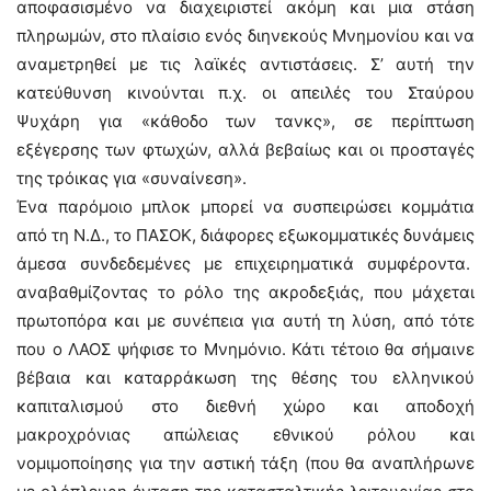
αποφασισμένο να διαχειριστεί ακόμη και μια στάση
πληρωμών, στo πλαίσιo ενός διηνεκούς Μνημονίου και να
αναμετρηθεί με τις λαϊκές αντιστάσεις. Σ’ αυτή την
κατεύθυνση κινούνται π.χ. οι απειλές του Σταύρου
Ψυχάρη για «κάθοδο των τανκς», σε περίπτωση
εξέγερσης των φτωχών, αλλά βεβαίως και οι προσταγές
της τρόικας για «συναίνεση».
Ένα παρόμοιο μπλοκ μπορεί να συσπειρώσει κομμάτια
από τη Ν.Δ., το ΠΑΣΟΚ, διάφορες εξωκομματικές δυνάμεις
άμεσα συνδεδεμένες με επιχειρηματικά συμφέροντα.
αναβαθμίζοντας το ρόλο της ακροδεξιάς, που μάχεται
πρωτοπόρα και με συνέπεια για αυτή τη λύση, από τότε
που ο ΛΑΟΣ ψήφισε το Μνημόνιο. Κάτι τέτοιο θα σήμαινε
βέβαια και καταρράκωση της θέσης του ελληνικού
καπιταλισμού στο διεθνή χώρο και αποδοχή
μακροχρόνιας απώλειας εθνικού ρόλου και
νομιμοποίησης για την αστική τάξη (που θα αναπλήρωνε