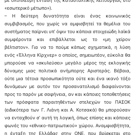
με ολόπλευρη ένταση της κατασταλτικής λειτουργίας στο
«εσωτερικό μέτωπο»).
– Η δεύτερη δυνατότητα είναι ένας κοινωνικός
συμβιβασμός, που χωρίς να αμφισβητεί τα θεμέλια του
συστήματος παίρνει υπ’ όψιν του κάποια στοιχειώδη λαϊκά
συμφέροντα και επιβάλλεται ως το «μη χείρον
βέλτιστον». Για να το πούμε κάπως σχηματικά, η λύση
ενός «Έλληνα Κίρχνερ» ο οποίος, σημειωτέον, εύκολα θα
μπορούσε να «σκυλεύσει» μεγάλο μέρος της εκλογικής
δύναμης μιας πολιτικά ανήμπορης Αριστεράς. Βέβαια,
ούτε μια τέτοια προσωπικότητα ούτε και ένα ικανό τόξο
δυνάμεων με αυτόν τον προσανατολισμό διαφαίνονται
προς το παρόν με σαφήνεια, αν και κάποιες τοποθετήσεις
των πρόσφατα παραιτηθέντων στελεχών του ΠΑΣΟΚ
(ειδικότερα των Γ. Λιάνη και Α. Κοτσακά) θα μπορούσαν
να ενταχθούν σ’ αυτή τη λογική, όπως επίσης και κάποιες
φωνές του «εθνικο-πατριωτικού» χώρου. Αναμφισβήτητα,
η ένταξη της Ελλάδας στην ΟΝΕ, που βρίσκεται στο