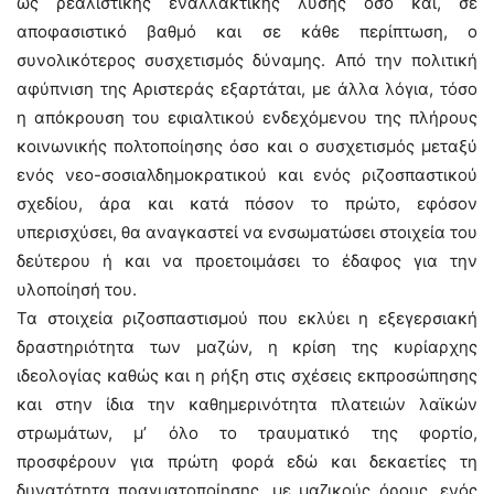
ως ρεαλιστικής εναλλακτικής λύσης όσο και, σε
αποφασιστικό βαθμό και σε κάθε περίπτωση, ο
συνολικότερος συσχετισμός δύναμης. Από την πολιτική
αφύπνιση της Αριστεράς εξαρτάται, με άλλα λόγια, τόσο
η απόκρουση του εφιαλτικού ενδεχόμενου της πλήρους
κοινωνικής πολτοποίησης όσο και ο συσχετισμός μεταξύ
ενός νεο-σοσιαλδημοκρατικού και ενός ριζοσπαστικού
σχεδίου, άρα και κατά πόσον το πρώτο, εφόσον
υπερισχύσει, θα αναγκαστεί να ενσωματώσει στοιχεία του
δεύτερου ή και να προετοιμάσει το έδαφος για την
υλοποίησή του.
Τα στοιχεία ριζοσπαστισμού που εκλύει η εξεγερσιακή
δραστηριότητα των μαζών, η κρίση της κυρίαρχης
ιδεολογίας καθώς και η ρήξη στις σχέσεις εκπροσώπησης
και στην ίδια την καθημερινότητα πλατειών λαϊκών
στρωμάτων, μ’ όλο το τραυματικό της φορτίο,
προσφέρουν για πρώτη φορά εδώ και δεκαετίες τη
δυνατότητα πραγματοποίησης, με μαζικούς όρους, ενός