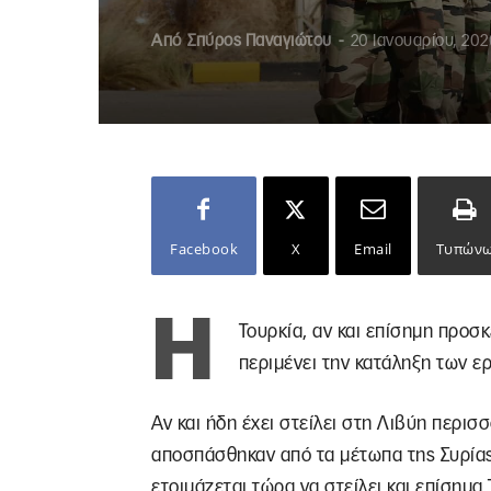
Από
Σπύρος Παναγιώτου
-
20 Ιανουαρίου, 202
Facebook
X
Email
Τυπών
Η
Τουρκία, αν και επίσημη προσ
περιμένει την κατάληξη των ερ
Αν και ήδη έχει στείλει στη Λιβύη περι
αποσπάσθηκαν από τα μέτωπα της Συρίας
ετοιμάζεται τώρα να στείλει και επίσημα