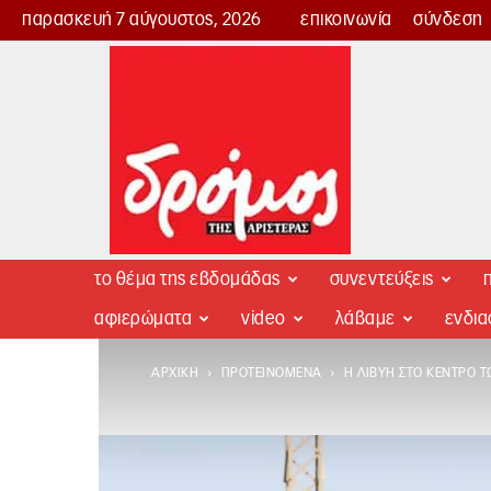
παρασκευή 7 αύγουστος, 2026
επικοινωνία
σύνδεση
Δρόμος
της
Αριστεράς
το θέμα της εβδομάδας
συνεντεύξεις
π
αφιερώματα
video
λάβαμε
ενδι
ΑΡΧΙΚΉ
ΠΡΟΤΕΙΝΌΜΕΝΑ
Η ΛΙΒΎΗ ΣΤΟ ΚΈΝΤΡΟ 