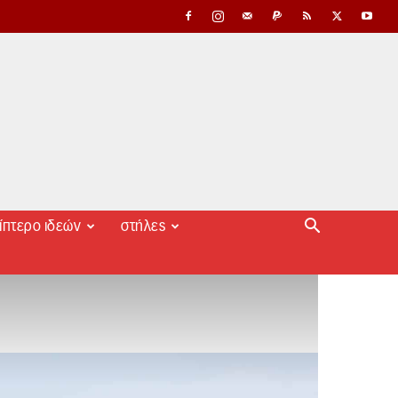
ίπτερο ιδεών
στήλες