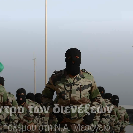
ντρο των διενέξεων
 πολέμου στη Ν.Α. Μεσόγειο