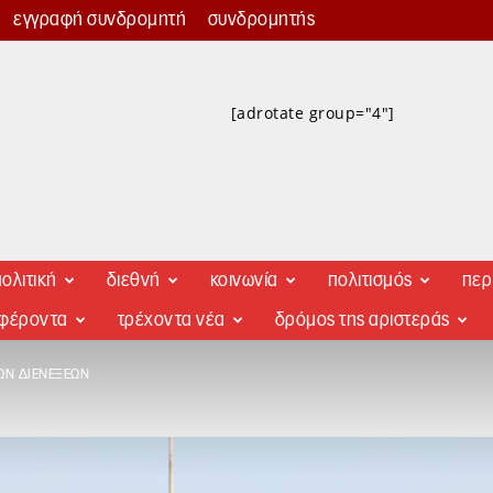
εγγραφή συνδρομητή
συνδρομητής
[adrotate group="4"]
ολιτική
διεθνή
κοινωνία
πολιτισμός
περ
αφέροντα
τρέχοντα νέα
δρόμος της αριστεράς
ΤΩΝ ΔΙΕΝΈΞΕΩΝ