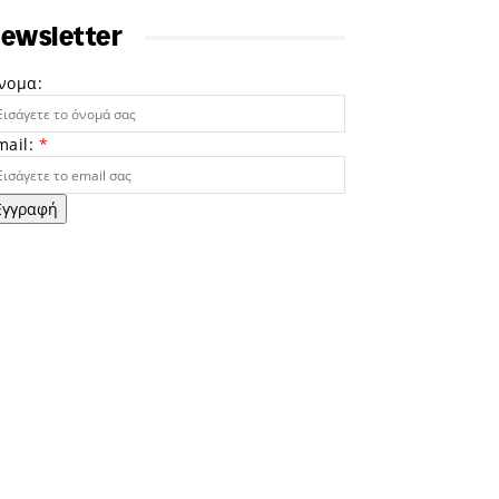
ewsletter
νομα:
mail:
*
Εγγραφή