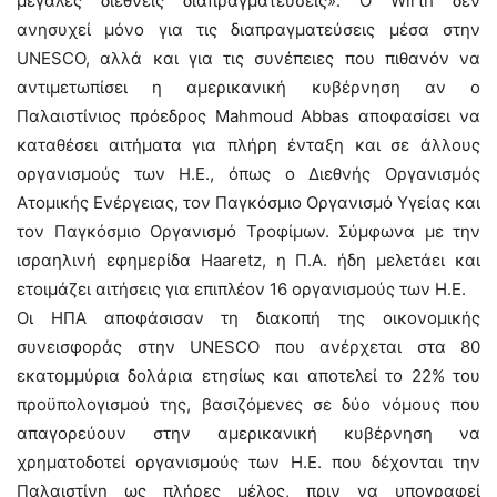
μεγάλες διεθνείς διαπραγματεύσεις». Ο Wirth δεν
ανησυχεί μόνο για τις διαπραγματεύσεις μέσα στην
UNESCO, αλλά και για τις συνέπειες που πιθανόν να
αντιμετωπίσει η αμερικανική κυβέρνηση αν ο
Παλαιστίνιος πρόεδρος Mahmoud Abbas αποφασίσει να
καταθέσει αιτήματα για πλήρη ένταξη και σε άλλους
οργανισμούς των Η.Ε., όπως ο Διεθνής Οργανισμός
Ατομικής Ενέργειας, τον Παγκόσμιο Οργανισμό Υγείας και
τον Παγκόσμιο Οργανισμό Τροφίμων. Σύμφωνα με την
ισραηλινή εφημερίδα Haaretz, η Π.Α. ήδη μελετάει και
ετοιμάζει αιτήσεις για επιπλέον 16 οργανισμούς των Η.Ε.
Οι ΗΠΑ αποφάσισαν τη διακοπή της οικονομικής
συνεισφοράς στην UNESCO που ανέρχεται στα 80
εκατομμύρια δολάρια ετησίως και αποτελεί το 22% του
προϋπολογισμού της, βασιζόμενες σε δύο νόμους που
απαγορεύουν στην αμερικανική κυβέρνηση να
χρηματοδοτεί οργανισμούς των Η.Ε. που δέχονται την
Παλαιστίνη ως πλήρες μέλος, πριν να υπογραφεί