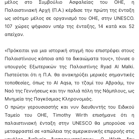
μέλος στο Συμβούλιο Ασφαλείας του ΟΗΕ, η
Παλαιστινιακή Αρχή (Π.Α.) κέρδισε την πρώτη της ένταξη
ως ισότιμο μέλος σε οργανισμό του ΟΗΕ, στην UNESCO.
107 χώρες ψήφισαν υπέρ της ένταξης, 14 κατά και 52
απείχαν.
«Πρόκειται για μια ιστορική στιγμή που επιστρέφει στους
Παλαιστίνιους κάποια από τα δικαιώματα τους», τόνισε ο
υπουργός Εξωτερικών της Παλαιστίνης Ryad Al Malki.
Πιστεύεται ότι η Π.Α. θα ανακηρύξει μερικές σημαντικές
τοποθεσίες, όπως το Al Aqsa, το τζαμί του Αβραάμ, τον
Ναό της Γεννήσεως και την παλιά πόλη της Νάμπλους, ως
Μνημεία της Παγκόσμιας Κληρονομιάς.
Ο πρώην γερουσιαστής και νυν διευθυντής του Ειδικού
Ταμείο του ΟΗΕ, Timothy Wirth επισήμανε ότι η
παλαιστινιακή ένταξη στην UNESCO θα μπορούσε να
μεταφραστεί σε «απώλεια της αμερικανικής επιρροής στις