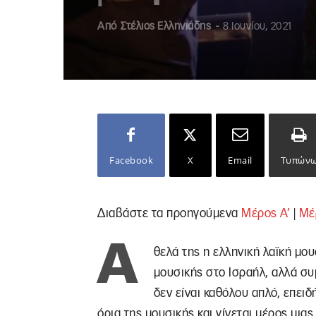
Από
Στέλιος Ελληνιάδης
-
8 Ιουνίου, 2021
Facebook
X
Email
Τυπών
Διαβάστε τα προηγούμενα
Μέρος Α’
|
Μέ
Ά
θελά της η ελληνική λαϊκή μου
μουσικής στο Ισραήλ, αλλά συ
δεν είναι καθόλου απλό, επειδ
όρια της μουσικής και γίνεται μέρος μια