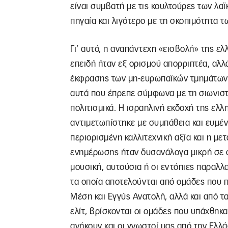
είναι συμβατή με τις κουλτούρες των λ
πηγαία και λιγότερο με τη σκοπιμότητα τ
Γι’ αυτό, η αναπάντεχη «εισβολή» της ελλ
επειδή ήταν εξ ορισμού απορριπτέα, αλλά 
έκφρασης των μη-ευρωπαϊκών τμημάτων τ
αυτά που έπρεπε σύμφωνα με τη σιωνισ
πολιτισμικά. Η ισραηλινή εκδοχή της ελ
αντιμετωπίστηκε με συμπάθεια και ευμέν
περιορισμένη καλλιτεχνική αξία και η μ
ενημέρωσης ήταν δυσανάλογα μικρή σε σ
μουσική, αυτούσια ή οι εντόπιες παραλλ
τα οποία αποτελούνται από ομάδες που π
Μέση και Εγγύς Ανατολή, αλλά και από τα
ελίτ, βρίσκονται οι ομάδες που υπάχθηκα
ανήκουν και οι γνωστοί μας από την Ελλ