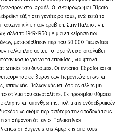
άρον-άρον στο Ισραήλ. Οι σκουρόχρωμοι Εβραίοι
εβραϊκή τάξη στη γενέτειρά τους, ενώ κατά τα
 κουζίνα κ.λπ. ήταν αραβική. Στην Παλαιστίνη,
ν, αλλά το 1949-1950 με μια επιχείρηση που
άνων, μεταφέρθηκαν περίπου 50.000 Γιεμενίτες
ουν πολλαπλασιαστεί. Το Ισραήλ είχε καταλάβει
ζόταν κόσμο για να τα εποικίσει, για φτηνά
ατιωτικές του δυνάμεις. Οι εντόπιοι Εβραίοι και οι
λειτούργησε σε βάρος των Γιεμενιτών, όπως και
, ισπανικής, βαλκανικής και όποιας άλλης μη
 το στίγμα του «ανατολίτη». Εκ προοιμίου θύματα
ύ σκληρής και απάνθρωπης, πολιτικής ενδοεβραϊκών
δυσχέραινε ακόμα περισσότερο την αποδοχή τους
 η επισήμανση ότι αν οι Παλαιστίνιοι
λ όπως οι ιθαγενείς της Αμερικής από τους