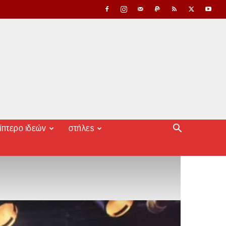
ίπτερο ιδεών
στήλες