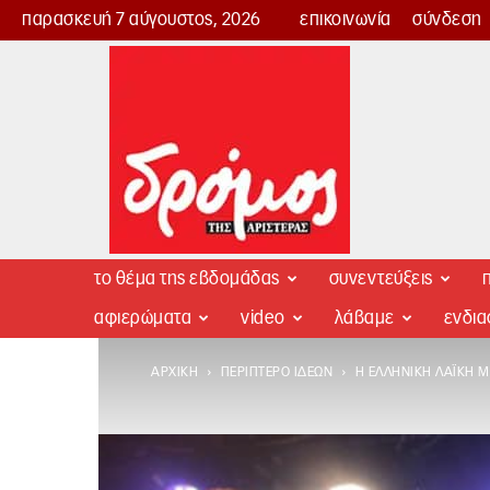
παρασκευή 7 αύγουστος, 2026
επικοινωνία
σύνδεση
Δρόμος
της
Αριστεράς
το θέμα της εβδομάδας
συνεντεύξεις
π
αφιερώματα
video
λάβαμε
ενδι
ΑΡΧΙΚΉ
ΠΕΡΊΠΤΕΡΟ ΙΔΕΏΝ
Η ΕΛΛΗΝΙΚΉ ΛΑΪΚΉ Μ