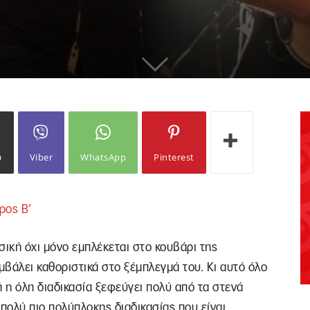
ω
Viber
WhatsApp
Pinterest
ρος Β’
σική όχι μόνο εμπλέκεται στο κουβάρι της
μβάλει καθοριστικά στο ξέμπλεγμά του. Κι αυτό όλο
ή η όλη διαδικασία ξεφεύγει πολύ από τα στενά
ς πολύ πιο πολύπλοκης διαδικασίας που είναι