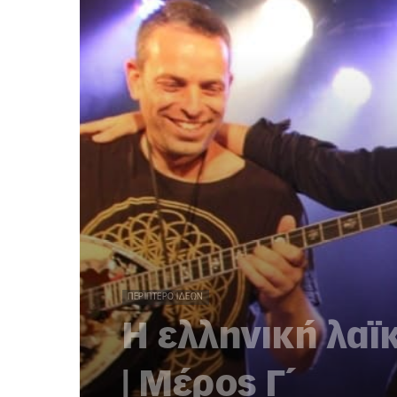
ΠΕΡΊΠΤΕΡΟ ΙΔΕΏΝ
Η ελληνική λαϊ
| Μέρος Γ΄