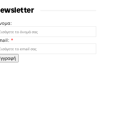
ewsletter
νομα:
mail:
*
Εγγραφή