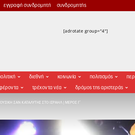
εγγραφή συνδρομητή
συνδρομητής
[adrotate group="4"]
ολιτική
διεθνή
κοινωνία
πολιτισμός
περ
αφέροντα
τρέχοντα νέα
δρόμος της αριστεράς
ΟΥΣΙΚΉ ΣΑΝ ΚΑΤΑΛΎΤΗΣ ΣΤΟ ΙΣΡΑΉΛ | ΜΈΡΟΣ Γ΄