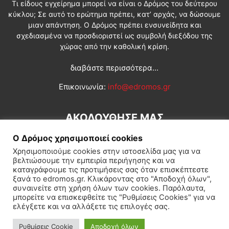
Τι είδους εγχείρημα μπορεί να είναι ο Δρόμος του δεύτερου
κύκλου; Σε αυτό το ερώτημα πρέπει, κατ’ αρχάς, να δώσουμε
μιαν απάντηση. Ο Δρόμος πρέπει ενσυνείδητα και
σχεδιασμένα να προσδιοριστεί ως συμβολή διεξόδου της
χώρας από την καθολική κρίση.
διαβάστε περισσότερα...
Επικοινωνία:
info@edromos.gr
ΑΚΟΛΟΥΘΗΣΕ ΜΑΣ
Ο Δρόμος χρησιμοποιεί cookies
Χρησιμοποιούμε cookies στην ιστοσελίδα μας για να
βελτιώσουμε την εμπειρία περιήγησης και να
καταγράφουμε τις προτιμήσεις σας όταν επισκέπτεστε
ξανά το edromos.gr. Κλικάροντας στο "Αποδοχή όλων",
συναινείτε στη χρήση όλων των cookies. Παρόλαυτα,
Εγγραφή συνδρομητή
Πολιτική
Διεθνή
Κοινωνία
μπορείτε να επισκεφθείτε τις "Ρυθμίσεις Cookies" για να
ελέγξετε και να αλλάξετε τις επιλογές σας.
Πολιτισμός
Αφιερώματα
Ρυθμίσεις Cookie
Αποδοχή όλων