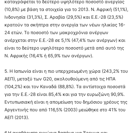
καταγράφεται το δεύτερο υψηλότερο ποσοστό ανεργίας
(10,8%) με βάση τα στοιχεία για το 2013. Ν. Αφρική (51,1%),
Ινδονησία (31,3%), Σ. Αραβία (29,5%) και Ε.Ε.-28 (23,5%)
κρατούν τα σκήπτρα στην ανεργία των νέων ηλικίας 16-
24 ετών. Το ποσοστό των μακροχρόνια ανέργων
ανέρχεται στην Ε.Ε.-28 σε 5,1% (47,4% των ανέργων) και
είναι το δεύτερο υψηλότερο ποσοστό μετά από αυτό της
Ν. Αφρικής (16,4% ή 65,9% των ανέργων).
5. Η Ιαπωνία είναι η πιο υπερχρεωμένη χώρα (243,2% του
ΑΕΠ), μεταξύ των G20, ακολουθούμενη από τις ΗΠΑ
(104,2%) και τον Καναδά (88,8%). Τα αντίστοιχα ποσοστά
για την Ε.Ε.-28 είναι 85,4% και για την ευρωζώνη 90,9%.
Εντυπωσιακή είναι η απομείωση του δημόσιου χρέους της
Αργεντινής που από 116,5% (2003) μειώθηκε στο 41% του
ΑΕΠ (2013).
6.Η ακαθάριστη εγχώρια δαπάνη για Έρευνα και