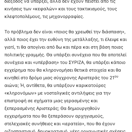
διέξοδος να υπάρξει, αλλά δεν έχουν πειστεί από τις
κινήσεις των «κεφαλών» και τους τακτικισμούς, τους
κλεφτοπολέμους, τις μηχανορραφίες.
Το πρόβλημα δεν είναι «ποιος θα χρεωθεί την διάσπαση»,
αλλά ποιος έχει την ευθύνη της μετάλλαξης, τι έλειψε και
γιατί, τι θα απογίνει από δω και πέρα και στη βάση ποιας
πολιτικής γραμμής. Θα υπάρξει συνέχεια που θα αποτελεί
συνέχεια και «υπέρβαση» του ΣΥΡΙΖΑ, θα υπάρξει κάποιο
εγχείρημα που θα κληρονομήσει θετικά στοιχεία και θα
ου
κινηθεί στο δρόμο μιας σύγχρονης Αριστεράς του 21
αιώνα; Ή, αντίθετα, θα υπάρξουν καρικατούρες
«κληρονόμων» με νοσταλγικές αντιλήψεις για την
επιστροφή σε σχήματα μιας γερασμένης και
ξεπερασμένης Αριστεράς; Θα δημιουργηθούν
εγχειρήματα που θα ξεπεράσουν αρχηγισμούς,
στελεχιακές συνήθειες και «ιερατεία», που θα έχουν
ριζοσπαστισμό, δημοκρατισμό, νέες οργανωτικές σχέσεις