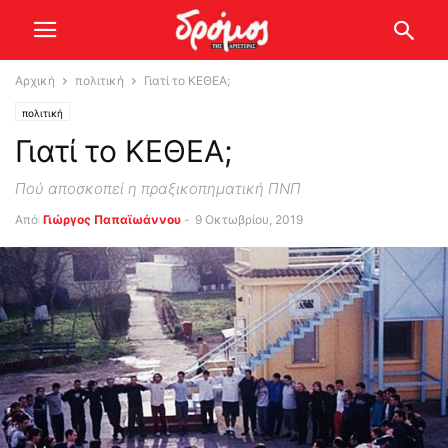
Αρχική
πολιτική
Γιατί το ΚΕΘΕΑ;
πολιτική
Γιατί το ΚΕΘΕΑ;
Πού αποσκοπεί η πραξικοπηματική ΠΝΠ
Από
Γιώργος Παπαϊωάννου
-
9 Οκτωβρίου, 2019