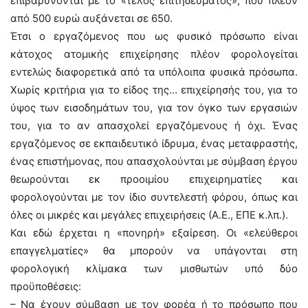
επιβαρύνονται με το «τέλος επιτηδεύματος», που πλέον
από 500 ευρώ αυξάνεται σε 650.
Έτσι ο εργαζόμενος που ως φυσικό πρόσωπο είναι
κάτοχος ατομικής επιχείρησης πλέον φορολογείται
εντελώς διαφορετικά από τα υπόλοιπα φυσικά πρόσωπα.
Χωρίς κριτήρια για το είδος της… επιχείρησής του, για το
ύψος των εισοδημάτων του, για τον όγκο των εργασιών
του, για το αν απασχολεί εργαζόμενους ή όχι. Ένας
εργαζόμενος σε εκπαιδευτικό ίδρυμα, ένας μεταφραστής,
ένας επιστήμονας, που απασχολούνται με σύμβαση έργου
θεωρούνται εκ προοιμίου επιχειρηματίες και
φορολογούνται με τον ίδιο συντελεστή φόρου, όπως και
όλες οι μικρές και μεγάλες επιχειρήσεις (Α.Ε., ΕΠΕ κ.λπ.).
Και εδώ έρχεται η «πονηρή» εξαίρεση. Οι «ελεύθεροι
επαγγελματίες» θα μπορούν να υπάγονται στη
φορολογική κλίμακα των μισθωτών υπό δύο
προϋποθέσεις:
– Να έχουν σύμβαση με τον φορέα ή το πρόσωπο που