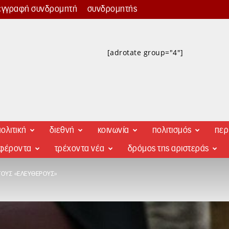
εγγραφή συνδρομητή
συνδρομητής
[adrotate group="4"]
ολιτική
διεθνή
κοινωνία
πολιτισμός
περ
αφέροντα
τρέχοντα νέα
δρόμος της αριστεράς
ΤΟΥΣ «ΕΛΕΎΘΕΡΟΥΣ»