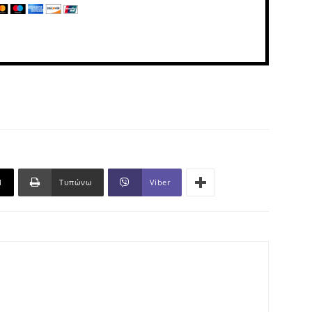
l
Τυπώνω
Viber