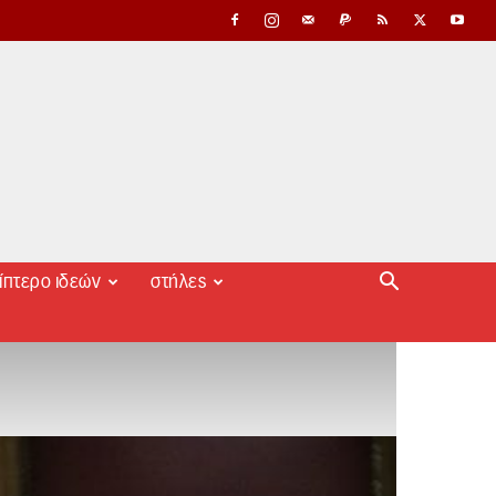
ίπτερο ιδεών
στήλες