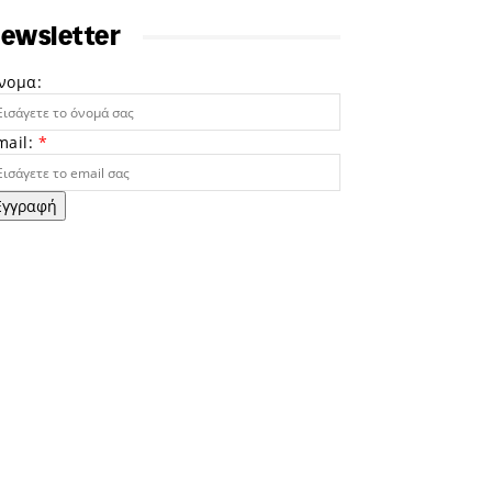
ewsletter
νομα:
mail:
*
Εγγραφή