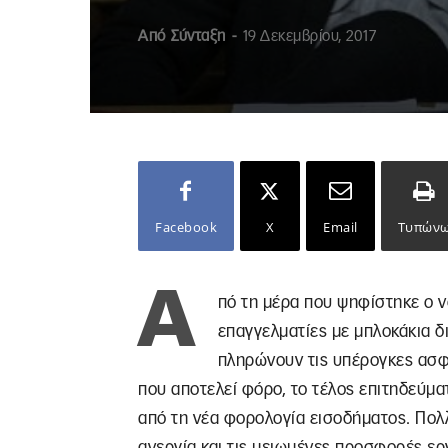
Από
Σύνταξη
-
19 Δεκεμβρίου, 2017
Facebook
X
Email
Τυπών
Α
πό τη μέρα που ψηφίστηκε ο νό
επαγγελματίες με μπλοκάκια 
πληρώνουν τις υπέρογκες ασφ
που αποτελεί φόρο, το τέλος επιτηδεύματ
από τη νέα φορολογία εισοδήματος. Πολ
ανεργία και τις μειωμένες προσφορές ε