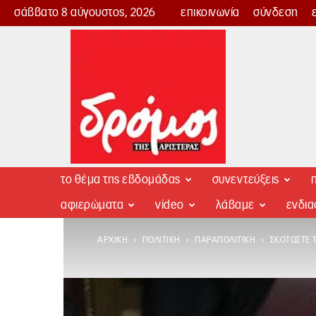
σάββατο 8 αύγουστος, 2026
επικοινωνία
σύνδεση
Δρόμος
της
Αριστεράς
το θέμα της εβδομάδας
συνεντεύξεις
π
αφιερώματα
video
λάβαμε
ενδι
ΑΡΧΙΚΉ
ΠΟΛΙΤΙΚΉ
ΠΑΡΑΠΟΛΙΤΙΚΉ
ΣΚΟΤΏΣΤΕ 