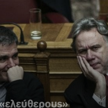
 «ελεύθερους»