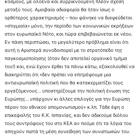
κόσμους, με ολοένα και συρρικνούμενη πλέον σχέση
μεταξύ τους. Αμοιβαία αδιαφορία θα ήταν ίσως ο
ορθότερος χαρακτηρισμός – που φάνηκε να διαψεύδεται
«στιγμιαία» μόνο, την περίοδο των κοινωνικών εκρήξεων
στον ευρωπαϊκό Νότο, και τώρα επιβεβαιώνεται εκ νέου.
Εν πάση περιπτώσει, το μεγαλύτερο πρόβλημα είναι ότι
αυτή η Αριστερά συνοδοιπορεί με το στρατόπεδο της
παγκοσμιοποίησης (όταν δεν αποτελεί οργανικό τμήμα
του!) και, ενώ έχουν έρθει τα πάνω κάτω, εξακολουθεί να
διακηρύττει ότι «δεν πρέπει να επιτρέψουμε μια
αντιευρωπαϊκή πολιτική που θα κατακερματίζει τους
εργαζόμενους… υποστηρίζουμε την πολιτική ένωση της
Ευρώπης… υπάρχουν κι άλλες επιλογές για την Ευρώπη
πέραν του εθνικού απομονωτισμού» κ.λπ. Τάδε έφη ο
επικεφαλής του Κ.Κ. Ισπανίας, και δεν αδικούμε διόλου
τους συντρόφους του στο ΚΕΑ αν πούμε ότι τα λόγια του
απηχούν πιστά τη μέση συνείδηση των συνιστωσών του.