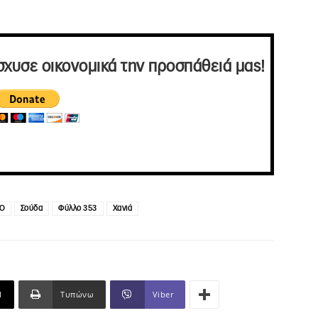
σχυσε οικονομικά την προσπάθειά μας!
Ο
Σούδα
Φύλλο 353
Χανιά
l
Τυπώνω
Viber