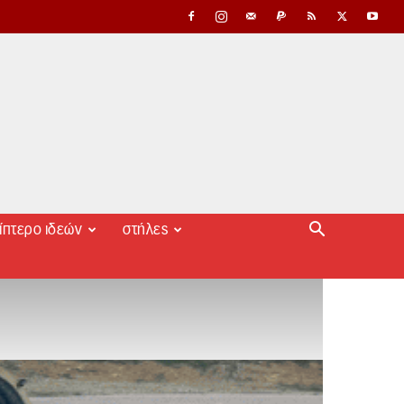
ίπτερο ιδεών
στήλες