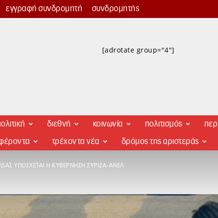
εγγραφή συνδρομητή
συνδρομητής
[adrotate group="4"]
ολιτική
διεθνή
κοινωνία
πολιτισμός
περ
αφέροντα
τρέχοντα νέα
δρόμος της αριστεράς
ΎΔΑΣ ΥΠΌΣΧΕΤΑΙ Η ΚΥΒΈΡΝΗΣΗ ΣΥΡΙΖΑ-ΑΝΕΛ