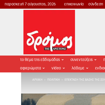
παρασκευή 7 αύγουστος, 2026
επικοινωνία
σύνδεση
Δρόμος
της
Αριστεράς
το θέμα της εβδομάδας
συνεντεύξεις
π
αφιερώματα
video
λάβαμε
ενδι
ΑΡΧΙΚΉ
ΠΟΛΙΤΙΚΉ
ΕΠΈΚΤΑΣΗ ΤΗΣ ΒΆΣΗΣ ΤΗΣ ΣΟ