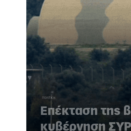
ΠΟΛΙΤΙΚΉ
Επέκταση της β
κυβέρνηση ΣΥΡ