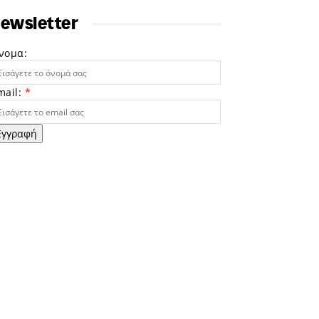
ewsletter
νομα:
mail:
*
Εγγραφή