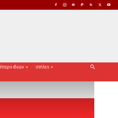
ίπτερο ιδεών
στήλες