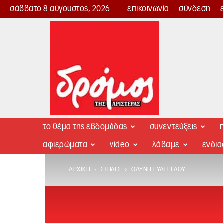
σάββατο 8 αύγουστος, 2026
επικοινωνία
σύνδεση
Δρόμος
της
Αριστεράς
το θέμα της εβδομάδας
συνεντεύξεις
π
αφιερώματα
video
λάβαμε
ενδι
ΑΡΧΙΚΉ
ΣΤΉΛΕΣ
ΟΔΎΝΗ ΕΥΆΓΓΕΛΟΥ