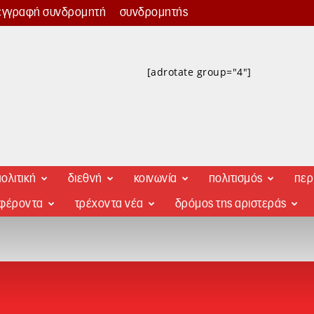
εγγραφή συνδρομητή
συνδρομητής
[adrotate group="4"]
ολιτική
διεθνή
κοινωνία
πολιτισμός
περ
αφέροντα
τρέχοντα νέα
δρόμος της αριστεράς