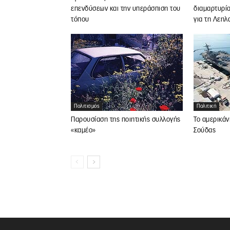
επενδύσεων και την υπεράσπιση του
διαμαρτυρία
τόπου
για τη Λεηλ
Πολιτισμός
Πολιτική
Παρουσίαση της ποιητικής συλλογής
Το αμερικάν
«καμέο»
Σούδας