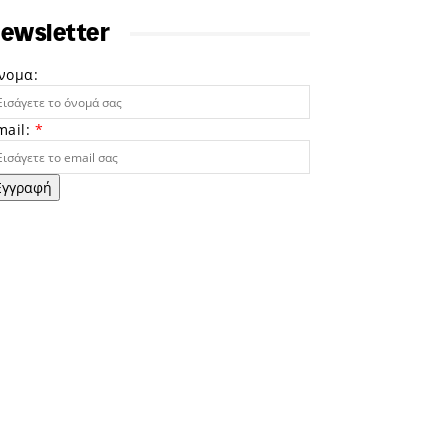
ewsletter
νομα:
mail:
*
Εγγραφή