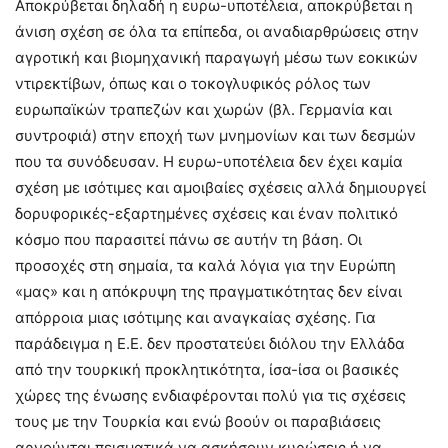
Αποκρύβεται δηλαδή η ευρω-υποτέλεια, αποκρύβεται η
άνιση σχέση σε όλα τα επίπεδα, οι αναδιαρθρώσεις στην
αγροτική και βιομηχανική παραγωγή μέσω των εοκικών
ντιρεκτίβων, όπως και ο τοκογλυφικός ρόλος των
ευρωπαϊκών τραπεζών και χωρών (βλ. Γερμανία και
συντροφιά) στην εποχή των μνημονίων και των δεσμών
που τα συνόδευσαν. Η ευρω-υποτέλεια δεν έχει καμία
σχέση με ισότιμες και αμοιβαίες σχέσεις αλλά δημιουργεί
δορυφορικές-εξαρτημένες σχέσεις και έναν πολιτικό
κόσμο που παρασιτεί πάνω σε αυτήν τη βάση. Οι
προσοχές στη σημαία, τα καλά λόγια για την Ευρώπη
«μας» και η απόκρυψη της πραγματικότητας δεν είναι
απόρροια μιας ισότιμης και αναγκαίας σχέσης. Για
παράδειγμα η Ε.Ε. δεν προστατεύει διόλου την Ελλάδα
από την τουρκική προκλητικότητα, ίσα-ίσα οι βασικές
χώρες της ένωσης ενδιαφέρονται πολύ για τις σχέσεις
τους με την Τουρκία και ενώ βοούν οι παραβιάσεις
αρνούνται πεισματικά να ασκήσουν κυρώσεις ή να