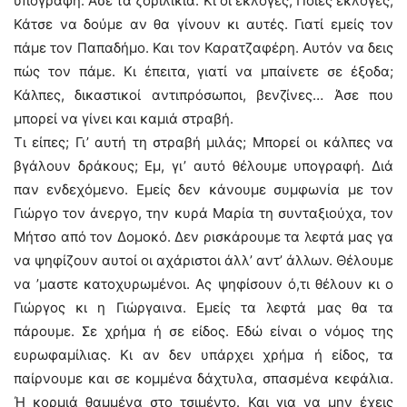
υπογραφή. Άσε τα ζοριλίκια. Κι οι εκλογές; Ποιες εκλογές;
Κάτσε να δούμε αν θα γίνουν κι αυτές. Γιατί εμείς τον
πάμε τον Παπαδήμο. Και τον Καρατζαφέρη. Αυτόν να δεις
πώς τον πάμε. Κι έπειτα, γιατί να μπαίνετε σε έξοδα;
Κάλπες, δικαστικοί αντιπρόσωποι, βενζίνες… Άσε που
μπορεί να γίνει και καμιά στραβή.
Τι είπες; Γι’ αυτή τη στραβή μιλάς; Μπορεί οι κάλπες να
βγάλουν δράκους; Εμ, γι’ αυτό θέλουμε υπογραφή. Διά
παν ενδεχόμενο. Εμείς δεν κάνουμε συμφωνία με τον
Γιώργο τον άνεργο, την κυρά Μαρία τη συνταξιούχα, τον
Μήτσο από τον Δομοκό. Δεν ρισκάρουμε τα λεφτά μας γα
να ψηφίζουν αυτοί οι αχάριστοι άλλ’ αντ’ άλλων. Θέλουμε
να ’μαστε κατοχυρωμένοι. Ας ψηφίσουν ό,τι θέλουν κι ο
Γιώργος κι η Γιώργαινα. Εμείς τα λεφτά μας θα τα
πάρουμε. Σε χρήμα ή σε είδος. Εδώ είναι ο νόμος της
ευρωφαμίλιας. Κι αν δεν υπάρχει χρήμα ή είδος, τα
παίρνουμε και σε κομμένα δάχτυλα, σπασμένα κεφάλια.
Ή κορμιά θαμμένα στο τσιμέντο. Και για να μην έχεις