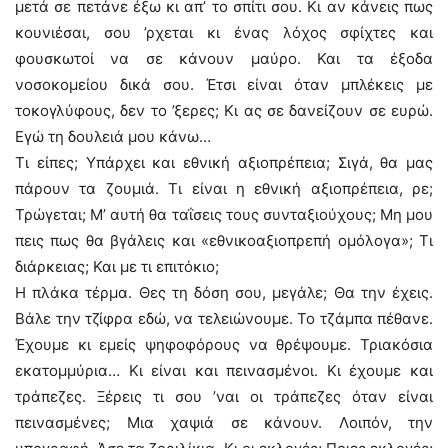
μετά σε πετάνε έξω κι απ’ το σπίτι σου. Κι αν κάνεις πως
κουνιέσαι, σου ’ρχεται κι ένας λόχος σφίχτες και
φουσκωτοί να σε κάνουν μαύρο. Και τα έξοδα
νοσοκομείου δικά σου. Έτσι είναι όταν μπλέκεις με
τοκογλύφους, δεν το ’ξερες; Κι ας σε δανείζουν σε ευρώ.
Εγώ τη δουλειά μου κάνω…
Τι είπες; Υπάρχει και εθνική αξιοπρέπεια; Σιγά, θα μας
πάρουν τα ζουμιά. Τι είναι η εθνική αξιοπρέπεια, ρε;
Τρώγεται; Μ’ αυτή θα ταΐσεις τους συνταξιούχους; Μη μου
πεις πως θα βγάλεις και «εθνικοαξιοπρεπή ομόλογα»; Τι
διάρκειας; Και με τι επιτόκιο;
Η πλάκα τέρμα. Θες τη δόση σου, μεγάλε; Θα την έχεις.
Βάλε την τζίφρα εδώ, να τελειώνουμε. Το τζάμπα πέθανε.
Έχουμε κι εμείς ψηφοφόρους να θρέψουμε. Τριακόσια
εκατομμύρια… Κι είναι και πεινασμένοι. Κι έχουμε και
τράπεζες. Ξέρεις τι σου ’ναι οι τράπεζες όταν είναι
πεινασμένες; Μια χαψιά σε κάνουν. Λοιπόν, την