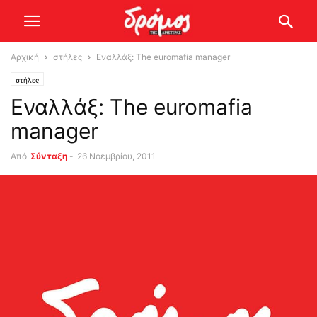
Αρχική
στήλες
Εναλλάξ: The euromafia manager
στήλες
Εναλλάξ: The euromafia
manager
Από
Σύνταξη
-
26 Νοεμβρίου, 2011