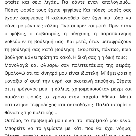
φταίτε και σεις λιγάκι. Για κάντε έναν απολογισμό…
Πόσες φορές τους έχετε ψηφίσει; Και πόσες φορές σας
έχουν διαψεύσει; Η καλπονοθεία δεν έχει πια τόσο να
κάνει με μένα ως κάλπη. Γίνεται πριν και μετά. Πριν, όταν
ο φόβος, ο εκβιασμός, η σύγχυση, η παραπλάνηση
νοθεύουν τη βούλησή σας. Και μετά, όταν μεταφράζουν
τη βούλησή σας κατά βούληση. Σκεφτείτε, πάντως, ποιά
βούληση κάνει πρώτη το κακό. Η δική σας ή η δική τους;
Μονολογώ και φλυαρώ σαν πολιτευτάκιας της σειράς.
Ομολογώ ότι τα κίνητρά μου είναι ιδιοτελή. Μ’ έχει φάει η
μοναξιά σ’ αυτή την υγρή και σκοτεινή αποθήκη. Ξέρετε
ότι η πρόγονός μου, η κάλπις, χρησιμοποιούταν μέχρι και
σαράντα φορές το χρόνο στην αρχαία Αθήνα; Μετά
κατάντησε τεφροδόχος και οστεοδόχος. Παλιά ιστορία ο
θάνατος της πολιτικής…
Ωστόσο, το πρόβλημά μου είναι το υπαρξιακό μου κενό.
Μπορείτε να το γεμίσετε με κάτι που θα έχει νόημα;