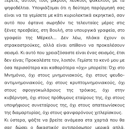
Ξέρετε, αυτούς τους μικρούς λευκούς φακέλους με τα
ψηφοδέλτια. Υποψιάζομαι ότι η δεύτερη παρόρμησή σας
είναι να τα γεμίσετε με κάτι κυριολεκτικά εκρηκτικό, σαν
αυτό που έφτανε σωρηδόν τις τελευταίες μέρες στις
ξένες πρεσβείες, στη Βουλή, στα υπουργικά γραφεία, στο
γραφείο της Μέρκελ… Δεν λέω, πλάκα έχουν οι
στρακαστρούκες, αλλά είναι απίθανο να προκαλέσουν
σεισμό. Κι αυτό που χρειαζόσαστε είναι ένας σεισμός, έτσι
δεν είναι; Προκαλέστε τον, λοιπόν. Γεμίστε το κενό μου με
όσα περισσότερα και καθαρότερα «όχι» μπορείτε: Όχι στο
Mνημόνιο, όχι στους μνημονιακούς, όχι στους ψευδο-
αντιμνημονιακούς, όχι στους κρυπτομνημονιακούς, όχι
στους σφογγοκωλάριους της τρόικας, όχι στην
κυβέρνηση, όχι στους πρόθυμους εταίρους της, όχι στους
υποψήφιους συνεταίρους της, όχι στους απατεωνίσκους
της διαμαρτυρίας, όχι στους φανφαρόνους χιτλερίσκους.
Κι ύστερα, ψάξτε να βρείτε ανάμεσα στα χαρτιά που θα
σας δώσει ο δικαστικός αντιπρόσωπος μερικά απλά,