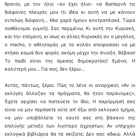
θρανίο, με τον ήλιο –αν έχει ήλιο– να διαπερνά τις
διάφανες πλευρές μου (τι ιδέα κι αυτή να με κάνουν
εντελώς διάφανη… Μια χαρά ήμουν κοντραπλακέ. Τώρα
αισθάνομαι γυμνή). Σας περιμένω. Κι αυτή την Κυριακή,
και την επόμενη, κι ίσως κι άλλες Κυριακές αν ο μεγάλος,
ο macho, ο αθληταράς με τα κολάν αποφασίσει να με
στήσει καμιά δυο φορές ακόμη μέχρι την άνοιξη. Βέβαια!
Το παιδί είναι της άμεσης δημοκρατίας! Εμένα; Η
καλύτερή μου… Για σας, δεν ξέρω…
Αυτός, πάντως, ξέρει. Πώς το λένε οι αναρχικοί; «Αν οι
εκλογές άλλαζαν τα πράγματα, θα ήταν παράνομες»;
Έχετε αρχίσει να πιστεύετε το ίδιο; Η παρόρμησή σας
είναι να μην περάσετε ούτε απ’ έξω από εκλογικό τμήμα,
να μην υποβάλλετε το εαυτό σας στη βάσανο της
επιλογής μεταξύ των λιγότερο άχρηστων; Αν υπήρχαν
εκλογικά βιβλιάρια θα τα σκίζατε; Δεν σας αδικώ. Αλλά