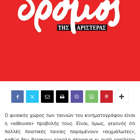
Ο φυσικός χώρος των ταινιών του κινηματογράφου είναι
η «αίθουσα» προβολής τους. Είναι, όμως, γεγονός ότι
πολλές ποιοτικές ταινίες παραμένουν «αιχμάλωτες»,
καθώς δεν βρίσκουν εύκολα πέρασμα κι αυτό οφείλεται